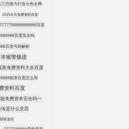
大三巴致力打造火热全网
2025年天免费资料百度
7777788888888888百度
88888888百度安全吗
88888百度号码解析
资本猴警惕虚
年最新免费资料大全百度
888888精准百度怎么用
免费资料百度
门正版免费资本安全吗一
88新传是什么意思
料获取途径