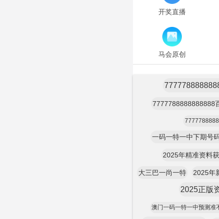
开奖直播
马会原创
777778888
77777888888888
77777888
一码一特一中下期号
2025年精准资料
大三巴一尚一特
2025
2025正
澳门一码一特一中预测准