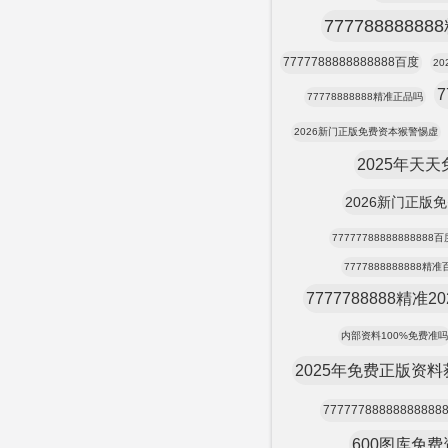
777788888
7777788888888888百度
2
7
77778888888精准正品吗
2026新门正版免费资本猴警惕虚
2025年天
2026新门正版
7777778888888888
7777888888888精
7777788888精准2
内部资料100%免费准吗
2025年免费正版资
777777888888888
600图库免