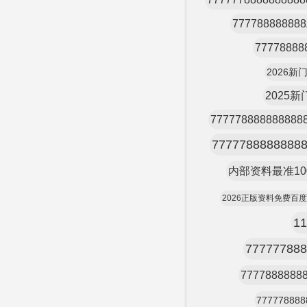
777788888
777788
2026新
2025
7777788888888
77777888888
内部资料最准10
2026正版资料免费百度
1
7777778
77778888
777778