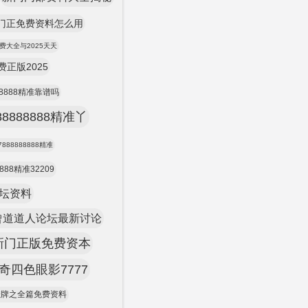
新门正免费资料怎么用
费大全与2025天天
费正版2025
888888精准靠谱吗
888888888精准丫
7888888888精准
8888精准32209
坛资料
曾道道人论坛最新讨论
年新门正版免费资本
米奇四色眼影7777
挂牌之全篇免费资料