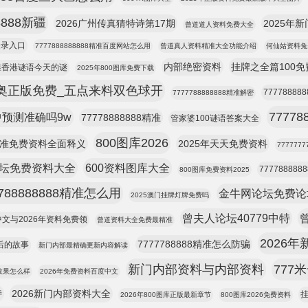
88888新疆
2026广州传真猜特诗第17期
2025年
曾道道人资料免费大全
网登录入口
7777888888888精准百度网站怎么用
曾道真人资料精准大全功能介绍
何仙姑资料兔
内部绝密资料
挂牌之全篇100免
准香港谜语今天的谜
2025年800图库免费下载
新奥正版免费_五点来料双色球开
7777888
7777788888888精准解密
7777
预测准确吗9w
77778888888精准
管家婆100谜语答案大全
800图库2026
精准免费资料全面释义
2025年天天免费资料
7777777
论坛免费资料大全
600资料图库大全
777788888
800图库免费资料2025
7788888888精准怎么用
金牛网论坛免费论
2025澳门挂牌灯牌免费吗
曾夫人论坛40779中特
中文与2026年资料免费领
曾道资料大全免费最精准
2026
7777788888精准怎么防骗
背后的故事
新门内部最精确更新内容解读
新门内部资料与内部资料
777
肥效果怎么样
2026年免费资料百度中文
诗
2026新门内部资料大全
2026年800图库正版最新章节
800图库2026免费资料