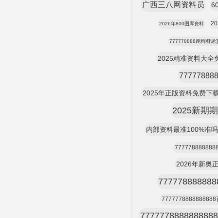
广西三八网资料员
6
2
2026年800图库资料
777778888跑狗图
2025精准资料大
77777888
2025年正版资料免费下
2025新期
内部资料最准100%准吗
7777788888
2026年新奥
777778888
777777888888888
777777888888