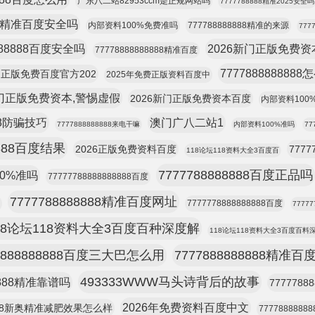
广东八二站82953ccm是正规网站吗
7777788888精准2025安全吗
888精准百度安全吗
内部资料100%免费准吗
777788888888精准的来源
77
8888888百度安全吗
2026新门正版免费资
77778888888888精准百度
777788888888
门正版免费百度官方202
2025年免费正版资料百度中
新门正版免费资本,警惕虚假
2026新门正版免费资本百度
内部资料100
888防骗技巧
澳门广八二站1
7777888888888来电干嘛
内部资料100%准吗
7
88888百度结果
2026正版免费资料百度
777
118论坛118资料大全3百度百
7777788888888百度正品吗
0%准吗
77777788888888888百度
7777788888888精准百度网址
7777778888888888百度
7777
18论坛118资料大全3百度百种深度解
118论坛118资料大全3百度百料
88888888888百度三大巴怎么用
7777888888888精准
493333WWW马头诗背后的故事
88888精准靠谱吗
777778
2026年免费资料百度中文
8888新奥精准减肥效果怎么样
777788888