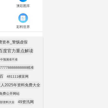
澳彩图库
彩料世界
免费资本_警惕虚假
料百度官力重点解读
一中预测准不准
777778888888888精准
度百
481111横富网
人2025年资料免费大全
免费公开网站
49资汛网
部资料大全