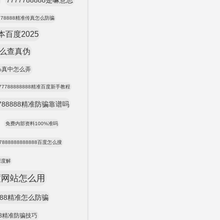
7777788888是嘛意思
7778888精准传真怎么防骗
本百度2025
8怎么查真伪
%真中怎么弄
777788888888精准百度新手教程
7788888精准防骗靠谱吗
免费内部资料100%准吗
77888888888888百度怎么搜
深度解
百度网站怎么用
8888精准怎么防骗
888精准防骗技巧