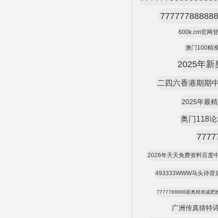
7777778888
600k.cm官
澳门100精
2025年
二四六香港期期中
2025年最
奥门118
777
2026年天天免费资料百度
493333WWW马头诗
7777788888新奥精准减
广洲传真猜特