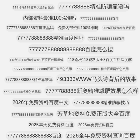
7777788888精准防骗靠谱吗
118论坛118资料大全3百度百
内部资料最准100%准吗
77777788888888888百度
7777788888888百度正品吗
免费内部资料100%准吗
2026正版资料免费百度
7777788888888精准百度网址
7777778888888888百度
777777888888888888百度怎么搜
118论坛118资料大全3百度百料深度解
118论坛118资料大全3百度百种深度解
777777888888888888百度三大巴怎么用
7777888888888精准百度网站怎么用
493333WWW马头诗背后的故事
7777888888888精准靠谱吗
7777788888新奥精准减肥效果怎么样
7777788888精准怎么防骗
2026年免费资料百度中文
777788888888精准防骗技巧
芳草地资料免费正版大全百度
777788888888精准是正品吗
2025年天免费资料百度
2026年免费资料百度
2026全年免费资料查询百度
7777788888888888百度