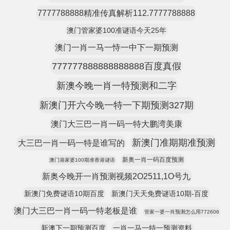
7777788888精准传真解析112.7777788888
澳门管家婆100准谜语今天25年
澳门一肖一马一恃一中下一期预测
777777888888888888百度真假
新澳今晚一肖一特预测和二字
新澳门开六今晚一特一下期预测327期
澳门大三巴一肖一码一特大鹏湾美康
新澳门准期期准预测
大三巴一肖一码一特是谁写的
新奥一肖一码百度预测
澳门港家婆100期准香港谜语
新奥今晚开一肖预测视频2O2511,1O号九
新澳门免费谜语10期百度
新澳门天天免费谜语10期-百度
澳门大三巴一肖一码一特老板是谁
管家一婆一肖预测怎么用772606
新澳下一期预测百度
一肖一马一特一预测资料