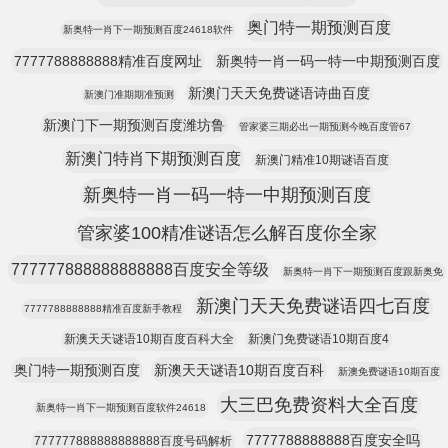
奥门特一期预测百度
新奥特一肖下一期预测百度24618软件
7777788888888精准百度网址
新奥特一肖一码一特一中期预测百度
新澳门天天免费谜语诗曲百度
新澳门准期期准预测
新澳门下一期预测百度潍坊鲁
管家婆三期必出一期预测今晚百度管67
新澳门特肖下期预测百度
新澳门精准10期谜语百度
新奥特一肖一码一特一中期预测百度
管家婆100精准谜语怎么解百度你全家
777777888888888888百度安全等级
新奥特一肖下一期预测百度跟新奥免
新澳门天天免费谜语四七百度
7777788888888精准百度新手教程
新澳天天谜语10期百度百科大全
新澳门免费谜语10期百度4
奥门特一期预测百度
新澳天天谜语10期百度百科
新澳免费谜语10期百度
大三巴免费资料大全百度
新奥特一肖下一期预测百度软件24618
7777788888888百度安全吗
777777888888888888百度号码解析