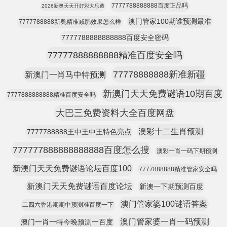
7777788888888百度正品吗
2026新奥天天开好彩大乐透
澳门管家100期谁预测最准
7777788888新奥精准减肥效果怎么样
7777788888888888百度安全密码
77777888888888精准百度安全吗
77778888888新准新疆
新澳门一肖马中特预测
新澳门天天免费谜语10期百度
7777888888888精准百度安全吗
大巴三免费资料大全百度网盘
澳彩十二生肖预测
7777788888王中王中王特色亮点
777777888888888888百度怎么搜
澳彩一肖一码下期预测
新澳门天天免费谜语论坛百度100
7777888888精准管家安全吗
新澳门天天免费谜语百度论坛
新澳一下期预测百度
澳门管家婆100谜语答案
二四六香港期期中预测准百度一下
澳门管家婆一肖一码预测
澳门一肖一特今晚预测一百度