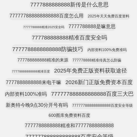
7777888888888新传是什么意思
777777888888888888百度怎么用
2025年天天免费百度资料
7777788888是嘛意思
7777788888精准2025安全吗
777788888888精准百度安全吗
7777788888888888防骗技巧
内部资料100%免费准吗
777788888888精准的来源
777778888精准传真怎么防骗
2025年免费正版资料获取途径
77778888888888精准百度
2026新门正版免费资本百度
7777888888888来电干嘛
777777888888888888百度三大巴
内部资料100%准吗
新奥特今晚9点30分开号有吗
777777888888888888百度安全等级
600图库免费资料百度
7777788888888精准和77777888888888
777777888888888888百度安全等级