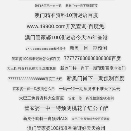
澳门大三巴一肖一码
新奥门特一肖下预测百度
澳门精准资料10期谜语百度
www.49900.com开奖查询-百度免.
澳门管家婆100准谜语今天26年香港
新奥一肖一期预测
7777888888888888精准传情
777777888888888888百度
管家婆100精准谜语怎么解百度
新奥门特一肖下一期预测百度老澳门
大三巴的资料免费大全虎略龙韬
新奥门肖下一期预测百度
777777888888888888百度三大巴
一码一特一期预测准不准天下风云
官家婆一肖一马预测怎么用
大巴三免费资料大全百度
管家一婆一肖谁预测坐收渔利
管家婆一中一特预测桃花羊红公子醉
新奥今晚特一肖预测A1S
大巴三免费资料大全百度网盘
澳门管家婆100精准香港谜好天天徐州