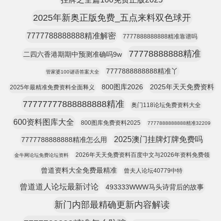
2025年新奥正版免费_五点来料双色球开
7777788888888精准解密
7777888888888精准靠谱吗
77778888888精准
二四六香港期期中预测准确吗9w
7777888888888精准丫
管家婆100谜语答案大全
800图库2026
2025年天天免费资料
2025年最精准免费资料全面释义
77777777888888888精准
奥门118论坛免费资料大全
600资料图库大全
800图库免费资料2025
7777888888888精准32209
2025澳门挂牌灯牌免费吗
7777788888888精准怎么用
2026年天天免费资料百度中文与2026年资料免费领
金牛网论坛免费论坛资料
曾道资料大全免费最精准
曾夫人论坛40779中特
曾道道人论坛最新讨论
493333WWW马头诗背后的故事
新门内部最精确更新内容解读