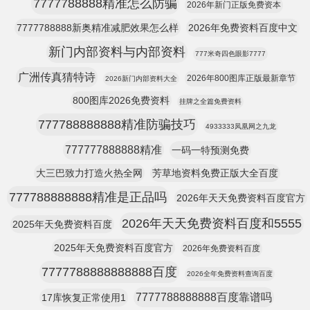
7777788888精准怎么防骗
2026年新门正版免费资本
7777788888新奥精准减肥效果怎么样
2026年免费资料百度中文
新门内部资料与内部资料
777米奇四色眼影7777
广洲传真猜特诗
2026年800图库正版最新章节
2026新门内部资料大全
800图库2026免费资料
挂牌之全篇免费资料
777788888888精准防骗技巧
4933333凤凰网之九龙
777777888888精准
一码一特预测免费
大三巴致力打造火热全网
芳草地资料免费正版大全百度
777788888888精准是正品吗
2026年天天免费资料百度官方
2026年天天免费资料百度和5555
2025年天免费资料百度
2025年天免费资料百度官方
2026年免费资料百度
7777788888888888百度
2026全年免费资料查询百度
7777788888888百度靠谱吗
17库恢复正常使用1