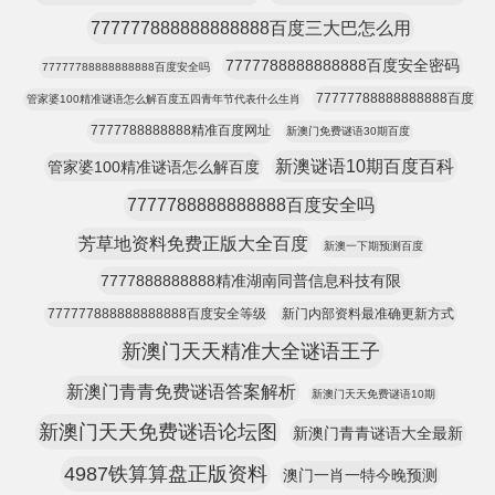
777777888888888888百度三大巴怎么用
7777788888888888百度安全密码
77777788888888888百度安全吗
77777788888888888百度
管家婆100精准谜语怎么解百度五四青年节代表什么生肖
7777788888888精准百度网址
新澳门免费谜语30期百度
新澳谜语10期百度百科
管家婆100精准谜语怎么解百度
7777788888888888百度安全吗
芳草地资料免费正版大全百度
新澳一下期预测百度
7777888888888精准湖南同普信息科技有限
777777888888888888百度安全等级
新门内部资料最准确更新方式
新澳门天天精准大全谜语王子
新澳门青青免费谜语答案解析
新澳门天天免费谜语10期
新澳门天天免费谜语论坛图
新澳门青青谜语大全最新
4987铁算算盘正版资料
澳门一肖一特今晚预测