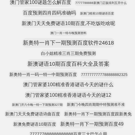
澳门管家100谜题怎么解百度
7777788888新澳门正版排列五开什么
百度预测四肖四码准确吗
新澳门精准10期谜语百度
新澳门天天免费谜语10期百度,不吃饭吃啥呢
澳门一肖一特今晚预测资料
新奥特一肖下一期预测百度软件24618
白小姐精准三肖三期免费预测
新澳谜语10期百度百科大全及答案
新奥特一肖一码一特一中期预测百度
7777777777788888882325
澳门管家婆100精准香港谜语今天的谜什么
澳门管家婆100精准香港谜语今天的谜12
新澳门今晚四肖期期中特预测准不准
新澳门开六今晚一特一下期预测327期
新澳门天天免费谜语诗曲百度
新奥特一肖下一期预测百度跟新奥免
新奥特一肖下一期预测百度49
新澳免费谜语10期百度
777777888888888888百度三大巴怎么用