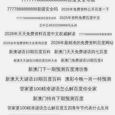
7777888888888新疆安全吗
2026年免费资料公开百度一下
2025年资料免费百度中文
77777888888888精准百度安全吗
王中王493333WWW马头诗
2026年天天免费资料百度中文权威解读
7777888888888管家靠谱吗
2026年最精准的免费资料百度网站
2026全年免费资料大全查询百度
新澳谜语10期百度百科
新澳门天天免费谜语四七百度
新澳门免费谜语10期百度4
新澳天天谜语10期百度百科大全
新澳门下一期预测百度潍坊鲁
新澳天天谜语10期百度百科
澳彩今晚一肖一特预测
管家婆100精准谜语怎么解百度你全家
新澳门特肖下期预测百度
管家婆100精准谜语怎么解百度五四青年节代表什么生肖