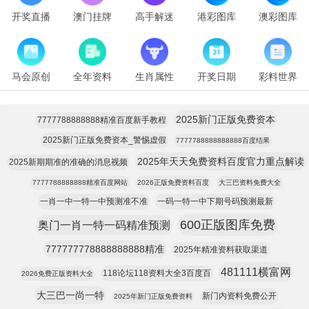
开奖直播
澳门挂牌
高手解迷
港彩图库
澳彩图库
马会原创
全年资料
生肖属性
开奖日期
彩料世界
2025新门正版免费资本
7777788888888精准百度新手教程
2025新门正版免费资本_警惕虚假
7777788888888888百度结果
2025年天天免费资料百度官力重点解读
2025新期期准的准确的消息视频
7777788888888精准百度网站
2026正版免费资料百度
大三巴资料免费大全
一肖一中一特一中预测准不准
一码一特一中下期号码预测最新
600正版图库免费
奥门一肖一特一码精准预测
777777778888888888精准
2025年精准资料获取渠道
481111横富网
118论坛118资料大全3百度百
2026免费正版资料大全
大三巴一尚一特
新门内资料免费公开
2025年新门正版免费资料