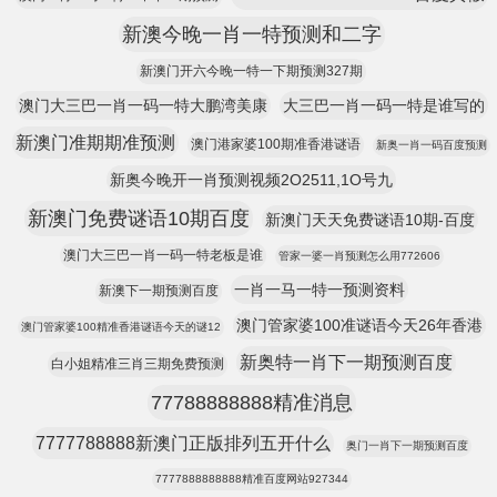
新澳今晚一肖一特预测和二字
新澳门开六今晚一特一下期预测327期
澳门大三巴一肖一码一特大鹏湾美康
大三巴一肖一码一特是谁写的
新澳门准期期准预测
澳门港家婆100期准香港谜语
新奥一肖一码百度预测
新奥今晚开一肖预测视频2O2511,1O号九
新澳门免费谜语10期百度
新澳门天天免费谜语10期-百度
澳门大三巴一肖一码一特老板是谁
管家一婆一肖预测怎么用772606
一肖一马一特一预测资料
新澳下一期预测百度
澳门管家婆100准谜语今天26年香港
澳门管家婆100精准香港谜语今天的谜12
新奥特一肖下一期预测百度
白小姐精准三肖三期免费预测
77788888888精准消息
7777788888新澳门正版排列五开什么
奥门一肖下一期预测百度
7777888888888精准百度网站927344