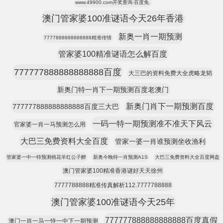
www.49900.com开奖查询-百度免.
澳门管家婆100准谜语今天26年香港
新奥一肖一期预测
7777888888888888精准传情
管家婆100精准谜语怎么解百度
777777888888888888百度
大三巴的资料免费大全虎略龙韬
新奥门特一肖下一期预测百度老澳门
新奥门肖下一期预测百度
777777888888888888百度三大巴
一码一特一期预测准不准天下风云
官家婆一肖一马预测怎么用
大巴三免费资料大全百度
管家一婆一肖谁预测坐收渔利
管家婆一中一特预测桃花羊红公子醉
新奥今晚特一肖预测A1S
大巴三免费资料大全百度网盘
澳门管家婆100精准香港谜好天天徐州
7777788888精准传真解析112.7777788888
澳门管家婆100准谜语今天25年
777777888888888888百度真假
澳门一肖一马一恃一中下一期预测