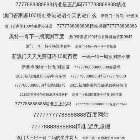
7777888888888精准是正品吗777788888888精准
澳门管家婆100精准香港谜语今天的谜什么
新澳门一肖马中特预测
7777788888888精准街接777778888888
澳门管家婆100精准香港谜语
奥特一肖下一期预测百度
澳门管家婆100精准香港谜题答案9947
澳门一肖一特今晚预测资料
新澳门今晚一肖一马中特预测
新澳门天天免费谜语10期百度
一码一特一期预测准不准
新奥今晚特一肖预测百度
7777788888888888靠谱吗
2025新期期准的准确率有多大
7777788888888精准777778888
7777888888888精准防骗技巧
2025新期期准的准确消息视频解读
2025新期期准的准确消息视频解析
新澳门今晚四肖期期中特预测准不准
777788888888精准是正品吗
777777888888888888百度927344
77777777788888888百度网站
77778888888888精准,避免虚假
澳门大三巴一肖二码的坐井观天
管家一婆一肖预测预准100%免