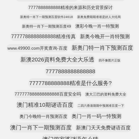
7777888888888精准的来源和历史背景探讨
新奥特一肖下一期预测百度软件24618
新奥免费期期准谁是好人大结局
澳彩今晚一肖一特预测
新奥特一肖下一期预测百度49
7777788888888888精准传真
新奥今晚开一肖特预测
新奥门特一肖下预测百度
www.49900.com开奖查询-百度
新澳2026資料免费大全大乐透
四不像图片正版
7777888888888888
7777788888888精准是什么服务?
777777888888888888百度安全吗
澳大三巴的资料免费大全
澳门精准10期谜语百度
二四六香港期期中预测准百度一下
奥门一肖一码一恃预测
奥门今晚特一肖预测百度
澳门一肖下一期预测百度
新澳门天天免费谜语百度