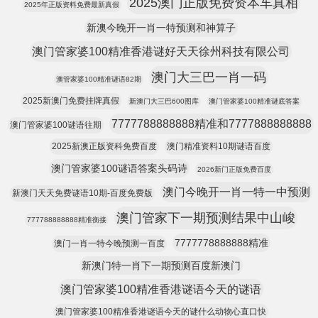
2025澳门正版免费资本车真相
2025年正版资料免费最新真假
新澳今晚开一肖一特预测和神算子
澳门管家婆100精准香港谜好天天徐州科技有限公司
澳门大三巴一肖一码
澳管家婆100精准谜语82期
2025新澳门免费挂牌真假
新澳门大三巴600图库
澳门管家婆100精准谜底答案
7777788888888精准和7777888888888
澳门管家婆100谜语往期
2025新澳正版资科免费百度
澳门精准资料10期谜语百度
澳门管家婆100谜语答案头码诗
2026新门正版免费百度
澳门今晚开一肖一特一中预测
新澳门天天免费谜语10期-百度免费版
澳门管家下一期预测结果中山峻
777788888888精准衡接
7777778888888精准
澳门一肖一特今晚预测一百度
新澳门特一肖下一期预测百度新澳门
澳门管家婆100精准香港谜语今天的谜语
澳门管家婆100精准香港谜语今天的谜什么动物心直口快