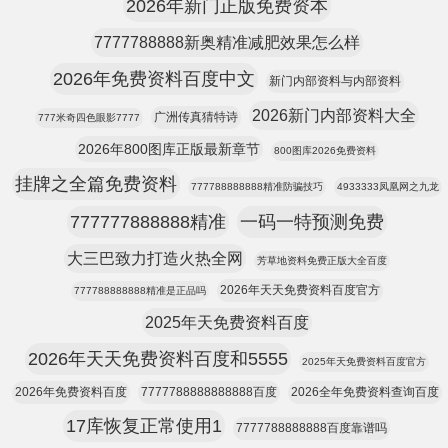
2026年新门正版免费资本
7777788888新奥精准减肥效果怎么样
2026年免费资料百度中文
新门内部资料与内部资料
2026新门内部资料大全
广洲传真猜特诗
777米奇四色眼影7777
2026年800图库正版最新章节
800图库2026免费资料
挂牌之全篇免费资料
777788888888精准防骗技巧
4933333凤凰网之九龙
777777888888精准
一码一特预测免费
大三巴致力打造火热全网
芳草地资料免费正版大全百度
2026年天天免费资料百度官方
777788888888精准是正品吗
2025年天免费资料百度
2026年天天免费资料百度和5555
2025年天免费资料百度官方
2026年免费资料百度
7777788888888888百度
2026全年免费资料查询百度
17库恢复正常使用1
7777788888888百度靠谱吗