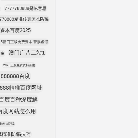
7777788888是嘛意思
吗
7778888精准传真怎么防骗
资本百度2025
025新门正版免费资本,警惕虚假
澳门广八二站1
干嘛
2026正版免费资料百度
8888888百度
88888精准百度网址
全3百度百种深度解
精准百度网站怎么用
8精准怎么防骗
888精准防骗技巧