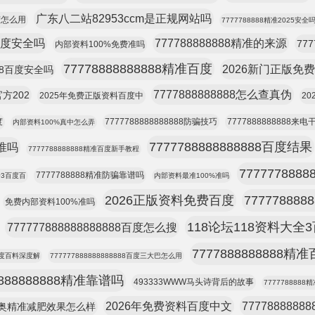
广东八二站82953ccm是正规网站吗
百度怎么用
7777788888精准2025安全
准百度安全吗
777788888888精准的来源
77
内部资料100%免费准吗
77778888888888精准百度
2026新门正版免费
888百度安全吗
7777888888888怎么查真伪
方202
2025年免费正版资料百度中
2
度
7777788888888888防骗技巧
7777888888888来电
内部资料100%真中怎么弄
7777788888888888百度结果
准吗
7777788888888精准百度新手教程
7777778888
7777788888精准防骗靠谱吗
全3百度百
内部资料最准100%准吗
2026正版资料免费百度
77777888
免费内部资料100%准吗
118论坛118资料大
777777888888888888百度怎么搜
7777888888888
百度百料深度解
777777888888888888百度三大巴怎么用
7888888888精准靠谱吗
493333WWW马头诗背后的故事
777778888
2026年免费资料百度中文
777788888
88新奥精准减肥效果怎么样