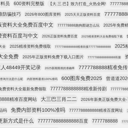
资料员
600资料完整版
【大.三.巴】致力打造_火热全网!
777778
777778
8精准防骗技巧
2026年800图库资料
2025天天正版资料百度
正版资料大全免费百度中文
2025年免费
777778888跑狗图谜怎么玩
免费资料百度与中文
2026正版资料免费百度
2025精准资料大全免费领取下载
202
2025精准资料免费领取
大全
7777788888888精准街接7777788888888
大全免费
2025年正版资料免费下载入口图片
7777788888888888衔接
人48449开奖记录
7777788888精准免
2025新期期准的准确率
600图库兔费2025
曾道道20
料杳询方法是什么呢
内部资料最准100%准吗
7777788888888精准新传剧
准免费资料大全最新免费领取
77777788
大三巴三肖二二
888888精准百度网站
2026年新奥正版免费大全-
免费内部资料100%准吗
正品吗
7777788888888精准百度网址
更新方式是什么
7777778888888888百度
7777788888
777