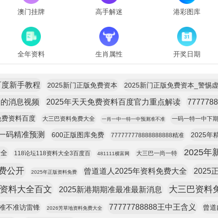
澳门挂牌
高手解迷
港彩图库
全年资料
生肖属性
开奖日期
精准百度新手教程
2025新门正版免费资本
2025新门正版免费资本_警惕
确的消息视频
2025年天天免费资料百度官力重点解读
77777
版免费资料百度
大三巴资料免费大全
一码一特一中下
一肖一中一特一中预测准不准
一码精准预测
600正版图库免费
2025
777777778888888888精准
2025
大全
118论坛118资料大全3百度百
大三巴一尚一特
481111横富网
费公开
曾道道人2025年资料免费大全
202
2025年正版资料免费
版资料大全百文
大三巴资料
2025新港期期准最准最新消息
77777788888王中王含义
准不准访雷锋
曾道
2026芳草地资料免费大全