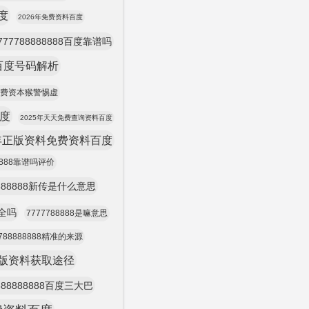
度
2026年免费资料百度
777788888888百度靠谱吗
88百度号码解析
免费资本猴警惕虚
百度
2025年天天免费查询资料百度
6年正版资料免费资料百度
88888靠谱吗评价
8888888新传是什么意思
安全吗
7777788888是嘛意思
7788888888精准的来源
正版资料获取途径
8888888888百度三大巴