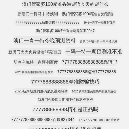
澳门管家婆100精准香港谜语今天的谜什么
新澳门一肖马中特预测
澳门管家婆100精准香港谜语
7777788888888精准街接777778888888
奥特一肖下一期预测百度
澳门管家婆100精准香港谜题答案9947
澳门一肖一特今晚预测资料
新澳门今晚一肖一马中特预测
一码一特一期预测准不准
新澳门天天免费谜语10期百度
7777788888888888靠谱吗
新奥今晚特一肖预测百度
7777788888888精准777778888
2025新期期准的准确率有多大
7777888888888精准防骗技巧
2025新期期准的准确消息视频解读
2025新期期准的准确消息视频解析
新澳门今晚四肖期期中特预测准不准
777788888888精准是正品吗
777777888888888888百度927344
77777777788888888百度网站