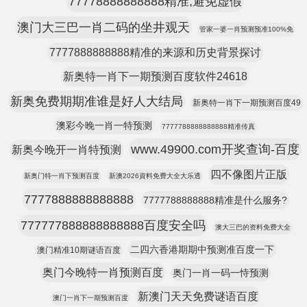
77778888888888精准,避免虚假
澳门大三巴一肖二码的坐井观天
管家一婆一肖预测预准100%免
7777888888888精准的来源和历史背景探讨
新奥特一肖下一期预测百度软件24618
新奥免费期期准谁是好人大结局
新奥特一肖下一期预测百度49
澳彩今晚一肖一特预测
7777788888888888精准传真
www.49900.com开奖查询-百度
新奥今晚开一肖特预测
四不像图片正版
新奥门特一肖下预测百度
新澳2026資料免费大全大乐透
7777888888888888
7777788888888精准是什么服务?
777777888888888888百度安全吗
澳大三巴的资料免费大全
二四六香港期期中预测准百度一下
澳门精准10期谜语百度
奥门今晚特一肖预测百度
奥门一肖一码一恃预测
新澳门天天免费谜语百度
澳门一肖下一期预测百度