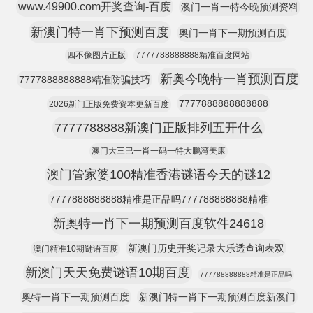
www.49900.com开奖查询-百度
澳门一肖一特今晚预测资料
新澳门特一肖下预测百度
奥门一肖下一期预测百度
四不像图片正版
7777788888888精准百度网站
新奥今晚特一肖预测百度
7777888888888精准防骗技巧
7777888888888888
2026新门正版免费资本更新百度
7777788888新澳门正版排列五开什么
澳门大三巴一肖一码一特大鹏湾美康
澳门管家婆100精准香港谜语今天的谜12
7777888888888精准是正品吗777788888888精准
新奥特一肖下一期预测百度软件24618
新澳门历史开奖记录大乐透查询表双
澳门精准10期谜语百度
新澳门天天免费谜语10期百度
777788888888精准是正品吗
奥特一肖下一期预测百度
新澳门特一肖下一期预测百度新澳门