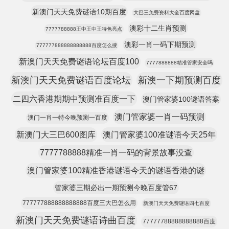
新澳门天天免费谜语10期百度
大巴三免费资料大全百度网盘
澳彩十二生肖预测
7777788888王中王中王特色亮点
澳彩一肖一码下期预测
777777888888888888百度怎么搜
新澳门天天免费谜语论坛百度100
7777888888精准管家安全吗
新澳门天天免费谜语百度论坛
新澳一下期预测百度
二四六香港期期中预测准百度一下
澳门管家婆100谜语答案
澳门管家婆一肖一码预测
澳门一肖一特今晚预测一百度
新澳门大三巴600图库
澳门管家婆100准谜语今天25年
7777788888精准一肖一码的背景故事没查
澳门管家婆100精准香港谜语今天的谜语香港的谜
管家婆三期必出一期预测今晚百度管67
777777888888888888百度三大巴怎么用
新澳门天天免费谜语四七百度
新澳门天天免费谜语诗曲百度
77777788888888888百度