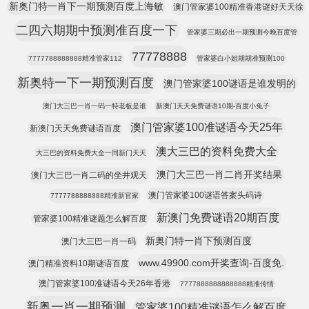
新奥门特一肖下一期预测百度上海敏
澳门管家婆100精准香港谜好天天徐
二四六期期中预测准百度一下
管家婆三期必出一期预测今晚百度管
77778888
7777788888888精准管家112
管家婆白小姐期期准预测100
新奥特一下一期预测百度
澳门管家婆100谜语是谁发明的
澳门大三巴一肖一码一特老板是谁
新澳门天天免费谜语10期-百度小兔子
澳门管家婆100准谜语今天25年
新澳门天天免费谜语百度
澳大三巴的资料免费大全
大三巴的资料免费大全一同新门天天
澳门大三巴一肖二肖开奖结果
澳门大三巴一肖二码的坐井观天
澳门管家婆100谜语答案头码诗
7777788888888精准新官家
新澳门免费谜语20期百度
管家婆100精准谜题怎么解百度
新奥门特一肖下预测百度
澳门大三巴一肖一码
www.49900.com开奖查询-百度免.
澳门精准资料10期谜语百度
澳门管家婆100准谜语今天26年香港
7777888888888888精准传情
新奥一肖一期预测
管家婆100精准谜语怎么解百度