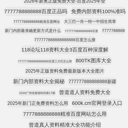
2026年新奥正版免费大全-百度2025年全
7777788888888百度正品吗
免费内部资料100%准吗
大三巴一肖一特一中招生简章
7777788888888精准百度网址
新门内部最准确更新方式是什么
7777788888
7777778888888888百度
777777888888888888百度怎么搜
118论坛118资料大全3百度百种深度解
800TK图库大全
777777888888888888百度三大巴怎么用
2025年正版资料免费最新版本大全图片
新门内部资料大全揭秘
777777888888888新疆
曾道道人资料免费大全
2026广州传真猜特诗第17期
600k.cm官网登录入口
2025年新门正免费资料怎么用
7777888888888精准百度网站怎么用
曾道真人资料精准大全功能介绍