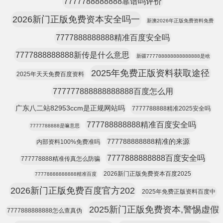
7777788888888靠谱吗评价
2026新门正版免费资本安全吗一
新澳2026年正版免费资料免费
7777888888888精准百度安全吗
7777888888888新传是什么意思
新疆777788888888888888是啥
2025年免费正版资料获取途径
2025年天天免费百度资料
777777888888888888百度怎么用
广东八二站82953ccm是正规网站吗
7777788888精准2025安全吗
777788888888精准百度安全吗
7777788888是嘛意思
777788888888精准的来源
内部资料100%免费准吗
7777888888888百度安全吗
777778888精准传真怎么防骗
2026新门正版免费资本百度2025
77778888888888精准百度
2026新门正版免费百度官方202
2025年免费正版资料百度中
2025新门正版免费资本,警惕虚假
7777888888888怎么查真伪