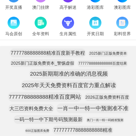
开奖直播
澳门挂牌
高手解迷
港彩图库
澳彩图库
马会原创
全年资料
生肖属性
开奖日期
彩料世界
7777788888888精准百度新手教程
2025新门正版免费资本
2025新门正版免费资本_警惕虚假
7777788888888888百度结果
2025新期期准的准确的消息视频
2025年天天免费资料百度官力重点解读
7777788888888精准百度网站
2026正版免费资料百度
一肖一中一特一中预测准不准
大三巴资料免费大全
一码一特一中下期号码预测最新
奥门一肖一特一码精准预测
777777778888888888精准
600正版图库免费