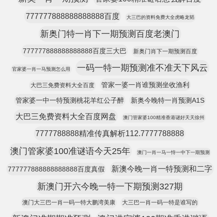
777777888888888888百度
大三巴的资料免费大全虎略龙韬
新奥门特一肖下一期预测百度老澳门
777777888888888888百度三大巴
新奥门肖下一期预测百度
一码一特一期预测准不准天下风云
官家婆一肖一马预测怎么用
管家一婆一肖谁预测坐收渔利
大巴三免费资料大全百度
管家婆一中一特预测桃花羊红公子醉
新奥今晚特一肖预测A1S
大巴三免费资料大全百度网盘
澳门管家婆100精准香港谜好天天徐州
7777788888精准传真解析112.7777788888
澳门管家婆100准谜语今天25年
澳门一肖一马一恃一中下一期预测
新澳今晚一肖一特预测和二字
777777888888888888百度真假
新澳门开六今晚一特一下期预测327期
澳门大三巴一肖一码一特大鹏湾美康
大三巴一肖一码一特是谁写的