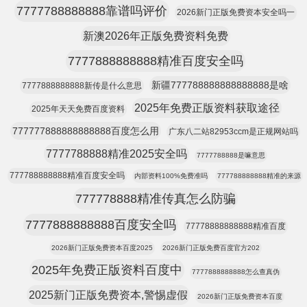
7777788888888靠谱吗评价
2026新门正版免费资本安全吗一
新澳2026年正版免费资料免费
7777888888888精准百度安全吗
新疆777788888888888888是啥
7777888888888新传是什么意思
2025年免费正版资料获取途径
2025年天天免费百度资料
777777888888888888百度怎么用
广东八二站82953ccm是正规网站吗
7777788888精准2025安全吗
7777788888是嘛意思
777788888888精准百度安全吗
内部资料100%免费准吗
777788888888精准的来源
777778888精准传真怎么防骗
7777888888888百度安全吗
77778888888888精准百度
2026新门正版免费资本百度2025
2026新门正版免费百度官方202
2025年免费正版资料百度中
7777888888888怎么查真伪
2025新门正版免费资本,警惕虚假
2026新门正版免费资本百度