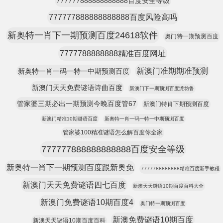
777777888888888888百度安全等级
777777888888888888百度风险高吗
新奥特一肖下一期预测百度24618软件
奥门特一期预测百度
7777788888888精准百度网址
新澳门准期期准预测
新奥特一肖一码一特一中期预测百度
新澳门天天免费谜语诗曲百度
新澳门下一期预测百度潍坊鲁
管家婆三期必出一期预测今晚百度管67
新澳门特肖下期预测百度
新澳门精准10期谜语百度
新奥特一肖一码一特一中期预测百度
管家婆100精准谜语怎么解百度你全家
777777888888888888百度安全等级
新奥特一肖下一期预测百度跟新奥免
7777788888888精准百度新手教程
新澳门天天免费谜语四七百度
新澳天天谜语10期百度百科大全
新澳门免费谜语10期百度4
奥门特一期预测百度
新澳免费谜语10期百度
新澳天天谜语10期百度百科