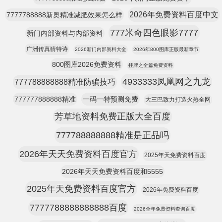
2026年免费资料百度中文
7777788888新奥精准减肥效果怎么样
777米奇四色眼影7777
新门内部资料与内部资料
广洲传真猜特诗
2026新门内部资料大全
2026年800图库正版最新章节
800图库2026免费资料
挂牌之全篇免费资料
4933333凤凰网之九龙
777788888888精准防骗技巧
777777888888精准
一码一特预测免费
大三巴致力打造火热全网
芳草地资料免费正版大全百度
777788888888精准是正品吗
2026年天天免费资料百度官方
2025年天免费资料百度
2026年天天免费资料百度和5555
2025年天免费资料百度官方
2026年免费资料百度
7777788888888888百度
2026全年免费资料查询百度