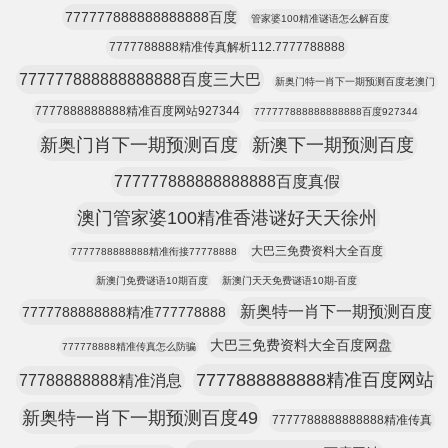
777777888888888888百度
管家婆100精准谜语怎么解百度
7777788888精准传真解析112.7777788888
777777888888888888百度三大巴
新奥门特一肖下一期预测百度老澳门
7777888888888精准百度网站927344
777777888888888888百度927344
新奥门肖下一期预测百度
新澳下一期预测百度
777777888888888888百度真假
澳门管家婆100精准香港谜好天天徐州
大巴三免费资料大全百度
7777788888888精准衔接77778888
新澳门免费谜语10期百度
新澳门天天免费谜语10期-百度
新奥特一肖下一期预测百度
7777788888888精准777778888
大巴三免费资料大全百度网盘
777778888精准传真怎么防骗
7777888888888精准百度网站
77788888888精准消息
新奥特一肖下一期预测百度49
7777788888888888精准传真