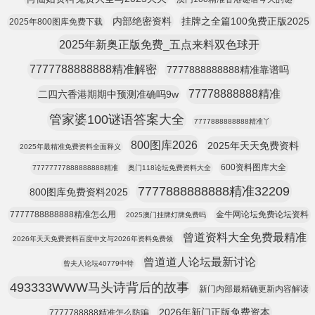
内部绝密资料
挂牌之全篇100免费正版2025
2025年800图库免费下载
2025年新奥正版免费_五点来料双色球开
7777788888888精准解密
7777888888888精准靠谱吗
77778888888精准
二四六香港期期中预测准确吗9w
管家婆100谜语答案大全
7777888888888精准丫
800图库2026
2025年天天免费资料
2025年最精准免费资料全面释义
600资料图库大全
77777777888888888精准
奥门118论坛免费资料大全
7777888888888精准32209
800图库免费资料2025
7777788888888精准怎么用
金牛网论坛免费论坛资料
2025澳门挂牌灯牌免费吗
曾道资料大全免费最精准
2026年天天免费资料百度中文与2026年资料免费领
曾道道人论坛最新讨论
曾夫人论坛40779中特
493333WWW马头诗背后的故事
新门内部最精确更新内容解读
2026年新门正版免费资本
7777788888精准怎么防骗