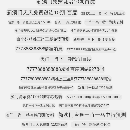
新澳门免费谜语10期百度
新澳门天天免费谜语10期-百度
澳门大三巴一肖一码一特老板是谁
一肖一马一特一预测资料
管家一婆一肖预测怎么用772606
新澳下一期预测百度
澳门管家婆100精准香港谜语今天的谜12
澳门管家婆100准谜语今天26年香港
白小姐精准三肖三期免费预测
新奥特一肖下一期预测百度
77788888888精准消息
7777788888新澳门正版排列五开什么
奥门一肖下一期预测百度
7777888888888精准百度网站927344
7777888888888精准是正品吗777788888888精准
新澳门一肖马中特预测
澳门管家婆100精准香港谜语今天的谜什么
澳门管家婆100精准香港谜语
7777788888888精准街接777778888888
奥特一肖下一期预测百度
澳门管家婆100精准香港谜题答案9947
新澳门今晚一肖一马中特预测
澳门一肖一特今晚预测资料
新澳门天天免费谜语10期百度
一码一特一期预测准不准