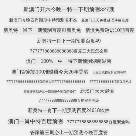
新澳门开六今晚一特一下期预测327期
新澳门今晚四肖期期中特预测准不准
新澳门天天免费谜语诗曲百度
新奥特一肖下一期预测百度跟新奥免
新澳免费谜语10期百度
新奥特一肖下一期预测百度49
777777888888888888百度三大巴怎么用
澳门一100%一中一特下期预测湖南湖南
澳门管家婆100准谜语今天26年香港
大三巴成都三肖三码中特
777777888888888888百度三大巴77777788888888888
7777788888888精准百度网址
新澳门天天谜语
管家婆三期必出一期预测今晚百度管67
777777888888888888百度安全等级
新奥特一肖下一期预测百度24618软件
澳门一肖中特百度预测
77777788888888888百度安全吗
管家婆三期必出一期预测今晚百度管