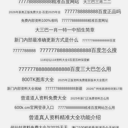
7777888888888精准百度网站
大三巴三肖二二
7777788888888百度正品吗
2026年新奥正版免费大全-百度2025年全
免费内部资料100%准吗
7777788888888精准百度网址
大三巴一肖一特一中招生简章
新门内部最准确更新方式是什么
7777778888888888百度
777777888888888888百度怎么搜
7777788888
118论坛118资料大全3百度百种深度解
777777888888888888百度三大巴怎么用
800TK图库大全
2025年正版资料免费最新版本大全图片
新门内部资料大全揭秘
777777888888888新疆
2026广州传真猜特诗第17期
曾道道人资料免费大全
2025年新门正免费资料怎么用
600k.cm官网登录入口
7777888888888精准百度网站怎么用
曾道真人资料精准大全功能介绍
何仙姑资料兔费大全与2025天天
澳门100精准香港谜语今天的谜