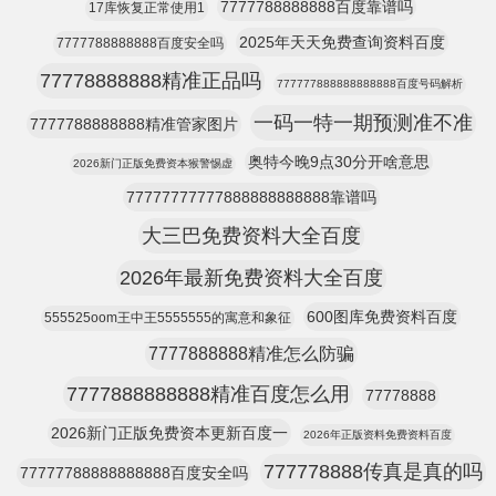
7777788888888百度靠谱吗
17库恢复正常使用1
2025年天天免费查询资料百度
7777788888888百度安全吗
77778888888精准正品吗
777777888888888888百度号码解析
一码一特一期预测准不准
7777788888888精准管家图片
奥特今晚9点30分开啥意思
2026新门正版免费资本猴警惕虚
77777777777888888888888靠谱吗
大三巴免费资料大全百度
2026年最新免费资料大全百度
600图库免费资料百度
555525oom王中王5555555的寓意和象征
7777888888精准怎么防骗
7777888888888精准百度怎么用
77778888
2026新门正版免费资本更新百度一
2026年正版资料免费资料百度
777778888传真是真的吗
77777788888888888百度安全吗