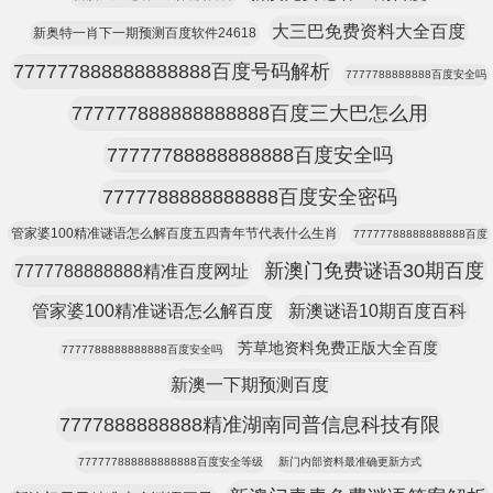
大三巴免费资料大全百度
新奥特一肖下一期预测百度软件24618
777777888888888888百度号码解析
7777788888888百度安全吗
777777888888888888百度三大巴怎么用
77777788888888888百度安全吗
7777788888888888百度安全密码
管家婆100精准谜语怎么解百度五四青年节代表什么生肖
77777788888888888百度
新澳门免费谜语30期百度
7777788888888精准百度网址
管家婆100精准谜语怎么解百度
新澳谜语10期百度百科
芳草地资料免费正版大全百度
7777788888888888百度安全吗
新澳一下期预测百度
7777888888888精准湖南同普信息科技有限
777777888888888888百度安全等级
新门内部资料最准确更新方式