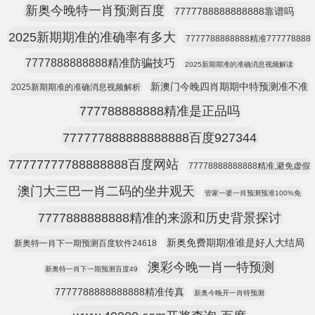
新奥今晚特一肖预测百度
7777788888888888靠谱吗
2025新期期准的准确率有多大
7777788888888精准777778888
7777888888888精准防骗技巧
2025新期期准的准确消息视频解读
新澳门今晚四肖期期中特预测准不准
2025新期期准的准确消息视频解析
777788888888精准是正品吗
777777888888888888百度927344
77777777788888888百度网站
77778888888888精准,避免虚假
澳门大三巴一肖二码的坐井观天
管家一婆一肖预测预准100%免
7777888888888精准的来源和历史背景探讨
新奥免费期期准谁是好人大结局
新奥特一肖下一期预测百度软件24618
澳彩今晚一肖一特预测
新奥特一肖下一期预测百度49
7777788888888888精准传真
新奥今晚开一肖特预测