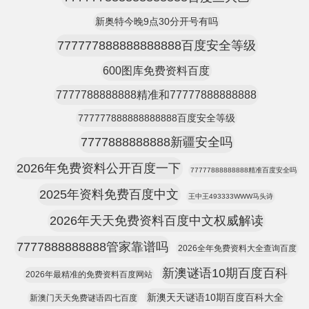
新奥特今晚9点30分开号有吗
777777888888888888百度安全等级
600图库免费资料百度
7777788888888精准和77777888888888
777777888888888888百度安全等级
7777888888888新疆安全吗
2026年免费资料公开百度一下
77777888888888精准百度安全吗
2025年资料免费百度中文
王中王493333WWW马头诗
2026年天天免费资料百度中文权威解读
7777888888888管家靠谱吗
2026全年免费资料大全查询百度
新澳谜语10期百度百科
2026年最精准的免费资料百度网站
新澳天天谜语10期百度百科大全
新澳门天天免费谜语四七百度