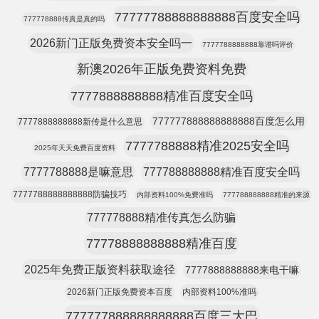
77777788888888888百度安全吗
777778888传真是真的吗
2026新门正版免费资本安全吗一
7777788888888靠谱吗评价
新澳2026年正版免费资料免费
7777888888888精准百度安全吗
777777888888888888百度怎么用
7777888888888新传是什么意思
7777788888精准2025安全吗
2025年天天免费百度资料
7777788888是嘛意思
777788888888精准百度安全吗
7777788888888888防骗技巧
内部资料100%免费准吗
777788888888精准的来源
777778888精准传真怎么防骗
77778888888888精准百度
2025年免费正版资料获取途径
7777888888888来电干嘛
2026新门正版免费资本百度
内部资料100%准吗
777777888888888888百度三大巴