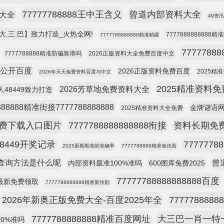
77777788888王中王含义
曾道内部资料大全
费大全
49资
大.三.巴】致力打造_火热全网!
7777888888888
7777788888888精准精疆
777778
7777788888精准防骗靠谱吗
2026正版资料大全免费百度中文
准公开百度
2026正版资料免费百度
2025精
2026年天天免费资料百度与中文
2025精准资料
2026芳草地免费资料大全
48449致力打造
888888精准街接7777788888888
金牌谜语
2025精准资料大全免费
免费下载入口图片
7777788888888888衔接
资料长期免
8449开奖记录
7777778
2025新期期准的准确率
7777788888精准免传真
料杳询方法是什么呢
曾
内部资料最准100%准吗
600图库兔费2025
77777788888888888百度
全最新免费领取
7777788888888精准新传剧
2026年新奥正版免费大全-百度2025年全
777778888
7777788888888精准百度网址
大三巴一肖一特
0%准吗