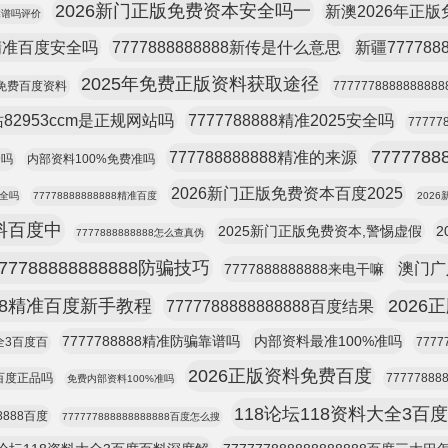
2026新门正版免费资本安全吗一
新澳2026年正
8靠谱吗评价
88精准百度安全吗
7777888888888新传是什么意思
新疆7777888
2025年免费正版资料获取途径
天免费百度资料
77777788888888
82953ccm是正规网站吗
7777788888精准2025安全吗
7777
77777
777788888888精准的来源
全吗
内部资料100%免费准吗
2026新门正版免费资本百度2025
安全吗
77778888888888精准百度
202
料百度中
2025新门正版免费资本,警惕虚假
7777888888888怎么查真伪
777788888888888防骗技巧
澳门广
7777888888888来电干嘛
8888精准百度新手教程
202
7777788888888888百度结果
7777788888精准防骗靠谱吗
内部资料最准100%准吗
全3百度百
7777
2026正版资料免费百度
88百度正品吗
7777788
免费内部资料100%准吗
118论坛118资料大全3百
88888百度
777777888888888888百度怎么搜