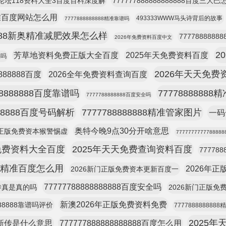
8论坛118资料大全3百度百料深度解
777777888888888888百度三大
8精准百度网站怎么用
493333WWW马头诗背后的故事
7777888888888精准靠谱吗
88888新奥精准减肥效果怎么样
777788888
2026年免费资料百度中文
2
芳草地资料免费正版大全百度
2025年天免费资料百度
品吗
2026年天天免
8888888百度
2026全年免费资料查询百度
88888888百度靠谱吗
7777888888
7777788888888百度安全吗
8888888百度号码解析
7777788888888精准管家图片
一码
奥特今晚9点30分开啥意思
门正版免费资本猴警惕虚
777777777778888
新免费资料大全百度
2025年天天免费查询资料百度
77778
888精准百度怎么用
2026年
2026新门正版免费资本更新百度一
77777788888888888百度安全吗
8传真是真的吗
2026新门正版免
新澳2026年正版免费资料免费
888888靠谱吗评价
77778888888
2025
888新传是什么意思
777777888888888888百度怎么用