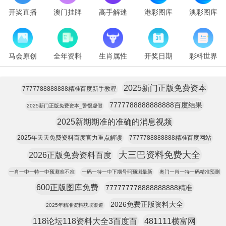
开奖直播
澳门挂牌
高手解迷
港彩图库
澳彩图库
马会原创
全年资料
生肖属性
开奖日期
彩料世界
2025新门正版免费资本
7777788888888精准百度新手教程
7777788888888888百度结果
2025新门正版免费资本_警惕虚假
2025新期期准的准确的消息视频
2025年天天免费资料百度官力重点解读
7777788888888精准百度网站
大三巴资料免费大全
2026正版免费资料百度
一肖一中一特一中预测准不准
一码一特一中下期号码预测最新
奥门一肖一特一码精准预测
600正版图库免费
777777778888888888精准
2026免费正版资料大全
2025年精准资料获取渠道
118论坛118资料大全3百度百
481111横富网