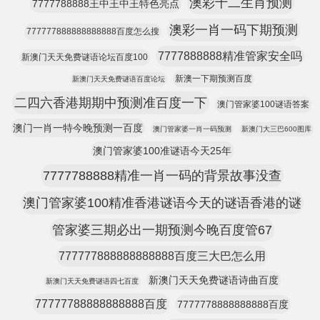
澳彩十二生肖预测
7777788888王中王中王特色亮点
澳彩一肖一码下期预测
777777888888888888百度怎么搜
7777888888精准管家安全吗
新澳门天天免费谜语论坛百度100
新澳一下期预测百度
新澳门天天免费谜语百度论坛
二四六香港期期中预测准百度一下
澳门管家婆100谜语答案
澳门一肖一特今晚预测一百度
澳门管家婆一肖一码预测
新澳门大三巴600图库
澳门管家婆100准谜语今天25年
7777788888精准一肖一码的背景故事没查
澳门管家婆100精准香港谜语今天的谜语香港的谜
管家婆三期必出一期预测今晚百度管67
777777888888888888百度三大巴怎么用
新澳门天天免费谜语诗曲百度
新澳门天天免费谜语四七百度
77777788888888888百度
7777778888888888百度