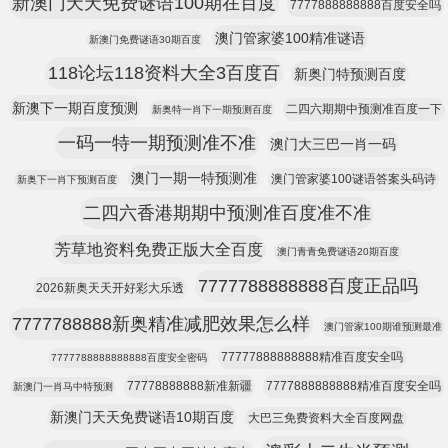
新澳门天天免费谜语100期在百度
7777888888888百度安全吗
澳门管家婆100精准谜语
新澳门免费谜语30期百度
118论坛118资料大全3百度百
新奥门特预测百度
新澳下一期百度预测
二四六期期中预测准百度一下
新奥特一肖下一期预测百度
一码一特一期预测准不准
澳门大三巴一肖一码
澳门一期一特预测准
澳门管家婆100谜语答案头码诗
新奥下一肖下预测百度
二四六香港期期中预测准百度准不准
芳草地资料免费正版大全百度
澳门青青免费谜语20期百度
7777788888888百度正品吗
2026新奥天天开好彩大乐透
7777788888新奥精准减肥效果怎么样
澳门管家100期谁预测最准
77777888888888精准百度安全吗
7777788888888888百度安全密码
77778888888新准新疆
7777888888888精准百度安全吗
新澳门一肖马中特预测
新澳门天天免费谜语10期百度
大巴三免费资料大全百度网盘