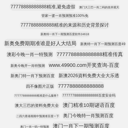
77778888888888精准,避免虚假
澳门大三巴一肖二码的坐井观天
管家一婆一肖预测预准100%免
7777888888888精准的来源和历史背景探讨
新奥特一肖下一期预测百度软件24618
新奥免费期期准谁是好人大结局
新奥特一肖下一期预测百度49
7777788888888888精准传真
澳彩今晚一肖一特预测
www.49900.com开奖查询-百度
新奥今晚开一肖特预测
新澳2026資料免费大全大乐透
新奥门特一肖下预测百度
7777888888888888
四不像图片正版
777777888888888888百度安全吗
7777788888888精准是什么服务?
澳门精准10期谜语百度
澳大三巴的资料免费大全
奥门今晚特一肖预测百度
二四六香港期期中预测准百度一下
澳门一肖下一期预测百度
奥门一肖一码一恃预测