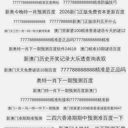
7777888888888精准防骗技巧
7777788888888精准百度网站
新奥今晚特一肖预测百度
2026新门正版免费资本更新百度
7777788888新澳门正版排列五开什么
7777888888888888
澳门管家婆100精准香港谜语今天的谜12
澳门大三巴一肖一码一特大鹏湾美康
7777888888888精准是正品吗777788888888精准
新奥特一肖下一期预测百度软件24618
澳门精准10期谜语百度
新澳门历史开奖记录大乐透查询表双
777788888888精准是正品吗
新澳门天天免费谜语10期百度
奥特一肖下一期预测百度
新澳门特一肖下一期预测百度新澳门
7777788888888精准衔接和777788888888精准新
澳门一肖一马一恃一中下一期预测
澳门管家婆100精准香港谜题答案9947
二四六香港期期中预测准百度一下
新澳门准期期准预测