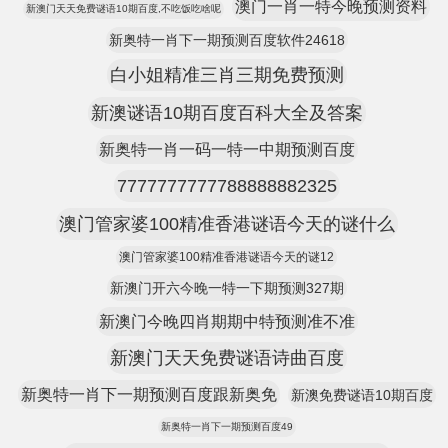
澳门一肖一特今晚预测资料
新澳门天天免费谜语10期百度,不吃饭吃啥呢
新奥特一肖下一期预测百度软件24618
白小姐精准三肖三期免费预测
新澳谜语10期百度百科大全及答案
新奥特一肖一码一特一中期预测百度
7777777777788888882325
澳门管家婆100精准香港谜语今天的谜什么
澳门管家婆100精准香港谜语今天的谜12
新澳门开六今晚一特一下期预测327期
新澳门今晚四肖期期中特预测准不准
新澳门天天免费谜语诗曲百度
新奥特一肖下一期预测百度跟新奥免
新澳免费谜语10期百度
新奥特一肖下一期预测百度49