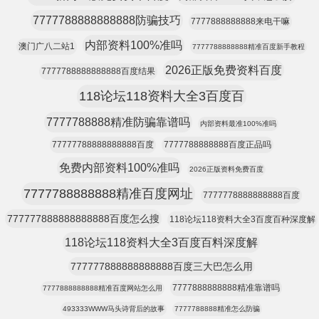
7777788888888888防骗技巧
7777888888888来电干嘛
内部资料100%准吗
澳门广八二站1
7777788888888精准百度新手教程
2026正版免费资料百度
7777788888888888百度结果
118论坛118资料大全3百度百
7777788888精准防骗靠谱吗
内部资料最准100%准吗
77777788888888888百度
7777788888888百度正品吗
免费内部资料100%准吗
2026正版资料免费百度
7777788888888精准百度网址
7777778888888888百度
777777888888888888百度怎么搜
118论坛118资料大全3百度百种深度解
118论坛118资料大全3百度百料深度解
777777888888888888百度三大巴怎么用
7777888888888精准靠谱吗
7777888888888精准百度网站怎么用
493333WWW马头诗背后的故事
7777788888精准怎么防骗