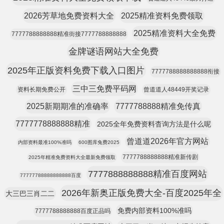
2026芳草地免费资料大全
2025精准资料免费领取
2025精准资料大全免费
7777788888888精准街接7777788888888
金牌谜语网站大全免费
2025年正版资料免费下载入口图片
7777788888888888衔接
三中三免费平码网
资料长期免费公开
曾道道人48449开奖记录
2025新期期准的准确率
7777788888精准免传真
7777778888888精准
2025全年免费资料杳询方法是什么呢
曾道道2026年官方网站
内部资料最准100%准吗
600图库兔费2025
7777788888888精准新传剧
2025年精准免费资料大全最新免费领取
7777888888888精准百度网站
77777788888888888百度
2026年新奥正版免费大全-百度2025年全
大三巴三肖二二
免费内部资料100%准吗
7777788888888百度正品吗