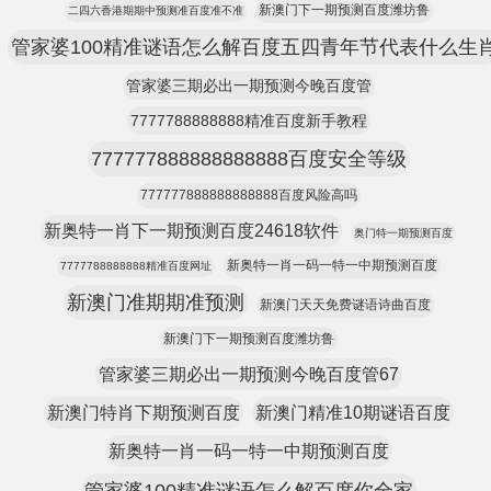
新澳门下一期预测百度潍坊鲁
二四六香港期期中预测准百度准不准
管家婆100精准谜语怎么解百度五四青年节代表什么生
管家婆三期必出一期预测今晚百度管
7777788888888精准百度新手教程
777777888888888888百度安全等级
777777888888888888百度风险高吗
新奥特一肖下一期预测百度24618软件
奥门特一期预测百度
新奥特一肖一码一特一中期预测百度
7777788888888精准百度网址
新澳门准期期准预测
新澳门天天免费谜语诗曲百度
新澳门下一期预测百度潍坊鲁
管家婆三期必出一期预测今晚百度管67
新澳门特肖下期预测百度
新澳门精准10期谜语百度
新奥特一肖一码一特一中期预测百度