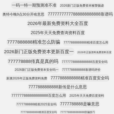
一码一特一期预测准不准
2026新门正版免费资本猴警惕虚
77777777777888888888888靠谱吗
奥特今晚9点30分开啥意思
2026年最新免费资料大全百度
2025年天天免费查询资料百度
7777888888精准怎么防骗
7777888888888精准百度怎么用
2026新门正版免费资本更新百度一
2026年正版资料免费资料百度
777778888传真是真的吗
77777788888888888百度安全吗
2026新门正版免费资本安全吗一
7777788888888靠谱吗评价
7777888888888精准百度安全吗
新澳2026年正版免费资料免费
7777888888888新传是什么意思
777777888888888888百度怎么用
2025年天天免费百度资料
7777788888是嘛意思
7777788888精准2025安全吗
777788888888精准百度安全吗
7777788888888888防骗技巧