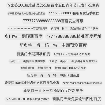
管家婆100精准谜语怎么解百度五四青年节代表什么生肖
7777788888888精准百度新手教程
管家婆三期必出一期预测今晚百度管
777777888888888888百度安全等级
新奥特一肖下一期预测百度24618软件
777777888888888888百度风险高吗
奥门特一期预测百度
7777788888888精准百度网址
新奥特一肖一码一特一中期预测百度
新澳门准期期准预测
新澳门天天免费谜语诗曲百度
新澳门下一期预测百度潍坊鲁
管家婆三期必出一期预测今晚百度管67
新澳门特肖下期预测百度
新澳门精准10期谜语百度
新奥特一肖一码一特一中期预测百度
管家婆100精准谜语怎么解百度你全家
777777888888888888百度安全等级
新奥特一肖下一期预测百度跟新奥免
新澳门天天免费谜语四七百度
7777788888888精准百度新手教程