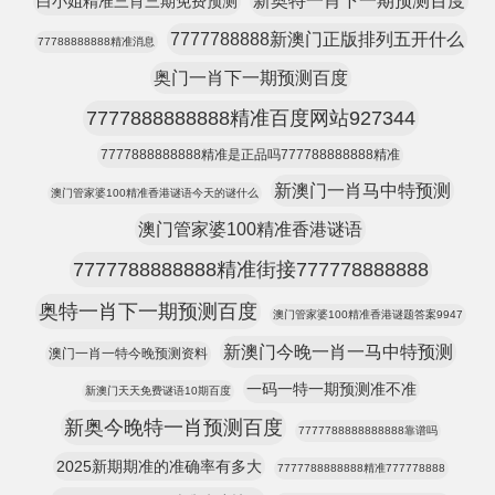
新奥特一肖下一期预测百度
白小姐精准三肖三期免费预测
7777788888新澳门正版排列五开什么
77788888888精准消息
奥门一肖下一期预测百度
7777888888888精准百度网站927344
7777888888888精准是正品吗777788888888精准
新澳门一肖马中特预测
澳门管家婆100精准香港谜语今天的谜什么
澳门管家婆100精准香港谜语
7777788888888精准街接777778888888
奥特一肖下一期预测百度
澳门管家婆100精准香港谜题答案9947
新澳门今晚一肖一马中特预测
澳门一肖一特今晚预测资料
一码一特一期预测准不准
新澳门天天免费谜语10期百度
新奥今晚特一肖预测百度
7777788888888888靠谱吗
2025新期期准的准确率有多大
7777788888888精准777778888