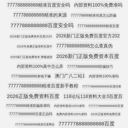
777788888888精准百度安全吗
内部资料100%免费准吗
777788888888精准的来源
777778888精准传真怎么防骗
7777888888888百度安全吗
77778888888888精准百度
2026新门正版免费百度官方202
2026新门正版免费资本百度2025
7777888888888怎么查真伪
2025年免费正版资料百度中
2026新门正版免费资本百度
2025新门正版免费资本,警惕虚假
内部资料100%真中怎么弄
7777788888888888防骗技巧
澳门广八二站1
7777888888888来电干嘛
内部资料100%准吗
7777788888888精准百度新手教程
7777788888888888百度结果
2026正版免费资料百度
118论坛118资料大全3百度百
7777788888精准防骗靠谱吗
内部资料最准100%准吗
77777788888888888百度
7777788888888百度正品吗
免费内部资料100%准吗
2026正版资料免费百度
7777778888888888百度
7777788888888精准百度网址