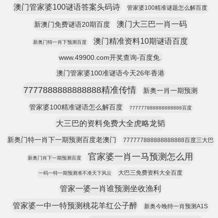
澳门管家婆100谜语答案头码诗
管家婆100精准谜题怎么解百度
澳门大三巴一肖一码
新澳门免费谜语20期百度
澳门精准资料10期谜语百度
新奥门特一肖下预测百度
www.49900.com开奖查询-百度免.
澳门管家婆100准谜语今天26年香港
7777888888888888精准传情
新奥一肖一期预测
管家婆100精准谜语怎么解百度
777777888888888888百度
大三巴的资料免费大全虎略龙韬
新奥门特一肖下一期预测百度老澳门
777777888888888888百度三大巴
官家婆一肖一马预测怎么用
新奥门肖下一期预测百度
大巴三免费资料大全百度
一码一特一期预测准不准天下风云
管家一婆一肖谁预测坐收渔利
管家婆一中一特预测桃花羊红公子醉
新奥今晚特一肖预测A1S