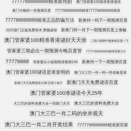
77777888888888精准新传剧
澳门管家婆100精准香港谜语
奥门今晚特一肖预测百度
7777888888888精准777788888888精准
777788888888精准正品防骗方法
新奥特一码下一期预测百度
新奥门特一肖下一期预测百度上海敏
2025新门正版免费资本,警惕虚假
澳门管家婆100精准香港谜好天天徐
二四六期期中预测准百度一下
管家婆三期必出一期预测今晚百度管
7777788888888精准管家112
77778888
新奥特一下一期预测百度
管家婆白小姐期期准预测100
澳门管家婆100谜语是谁发明的
澳门大三巴一肖一码一特老板是谁
新澳门天天免费谜语百度
新澳门天天免费谜语10期-百度小兔子
澳门管家婆100准谜语今天25年
澳大三巴的资料免费大全
大三巴的资料免费大全一同新门天天
澳门大三巴一肖二码的坐井观天
澳门大三巴一肖二肖开奖结果
7777788888888精准新官家