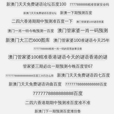
新澳门天天免费谜语论坛百度100
7777888888精准管家安全吗
新澳一下期预测百度
新澳门天天免费谜语百度论坛
二四六香港期期中预测准百度一下
澳门管家婆100谜语答案
澳门管家婆一肖一码预测
澳门一肖一特今晚预测一百度
新澳门大三巴600图库
澳门管家婆100准谜语今天25年
7777788888精准一肖一码的背景故事没查
澳门管家婆100精准香港谜语今天的谜语香港的谜
管家婆三期必出一期预测今晚百度管67
新澳门天天免费谜语四七百度
777777888888888888百度三大巴怎么用
新澳门天天免费谜语诗曲百度
77777788888888888百度
7777778888888888百度
二四六香港期期中预测准百度准不准
新澳门下一期预测百度潍坊鲁