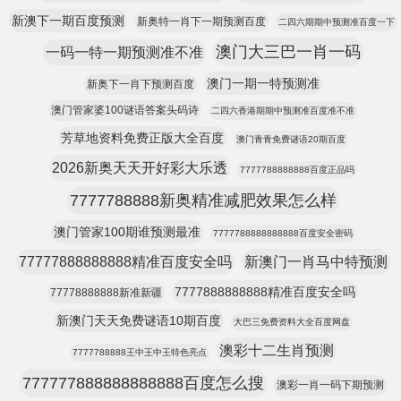
新澳下一期百度预测
新奥特一肖下一期预测百度
二四六期期中预测准百度一下
澳门大三巴一肖一码
一码一特一期预测准不准
澳门一期一特预测准
新奥下一肖下预测百度
澳门管家婆100谜语答案头码诗
二四六香港期期中预测准百度准不准
芳草地资料免费正版大全百度
澳门青青免费谜语20期百度
2026新奥天天开好彩大乐透
7777788888888百度正品吗
7777788888新奥精准减肥效果怎么样
澳门管家100期谁预测最准
7777788888888888百度安全密码
77777888888888精准百度安全吗
新澳门一肖马中特预测
7777888888888精准百度安全吗
77778888888新准新疆
新澳门天天免费谜语10期百度
大巴三免费资料大全百度网盘
澳彩十二生肖预测
7777788888王中王中王特色亮点
777777888888888888百度怎么搜
澳彩一肖一码下期预测