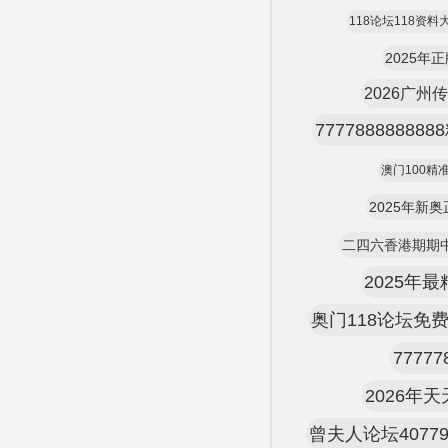
118论坛118资
2025
2026广州
7777888888
澳门100精
2025年新
二四六香港期期
2025年
奥门118论坛免
7777
2026年
曾夫人论坛4077