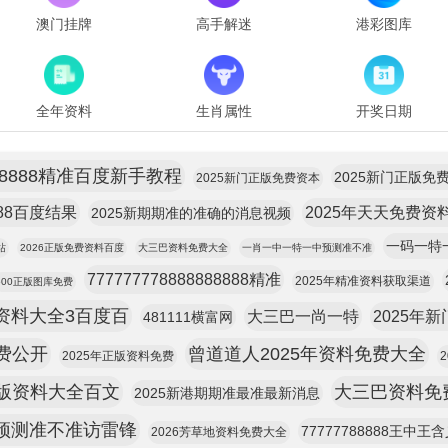
澳门挂牌
高手解迷
港彩图库
全年资料
生肖属性
开奖日期
888888精准百度新手教程
2025新门正版免
2025新门正版免费资本
8888百度结果
2025年天天免费
2025新期期准的准确的消息视频
一码一特
站
2026正版免费资料百度
大三巴资料免费大全
一肖一中一特一中预测准不准
777777778888888888精准
2025年精准资料获取渠道
600正版图库免费
8资料大全3百度百
大三巴一尚一特
2025年
481111横富网
费公开
曾道道人2025年资料免费大全
2025年正版资料免费
正版资料大全百文
大三巴资料免
2025新港期期准最准最新消息
预测准不准访雷锋
77777788888王中王
2026芳草地资料免费大全