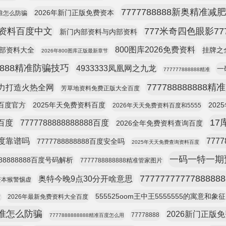
7777788888新奥精准
2026年新门正版免费资本
8精准怎么防骗
费资料百度中文
777米奇四色眼影77
新门内部资料与内部资料
800图库2026免费资料
内部资料大全
挂牌之
2026年800图库正版最新章节
88888精准防骗技巧
4933333凤凰网之九龙
一
777777888888精准
777788888888
力打造火热全网
芳草地资料免费正版大全百度
料百度官方
2025年天免费资料百度
20
2026年天天免费资料百度和5555
17
百度
7777788888888888百度
2026全年免费资料查询百度
8百度靠谱吗
777
7777788888888百度安全吗
2025年天天免费查询资料百度
一码一特一期
8888888888百度号码解析
7777788888888精准管家图片
777777777778888
奥特今晚9点30分开啥意思
资本猴警惕虚
555525oom王中王5555555的寓意和象征
2026年最新免费资料大全百度
度
8精准怎么防骗
2026新门正版
77778888
7777888888888精准百度怎么用