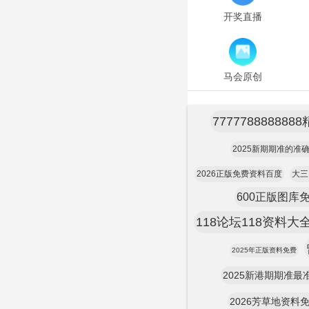
开奖直播
马会原创
7777788888
2025新期期准的准
2026正版免费资料百度
大三
600正版图库
118论坛118资料大
2025年正版资料免费
2025新港期期准最
2026芳草地资料