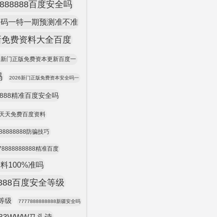
88888888百度安全吗
一码一特一期预测准不准
最新免费资料大全百度
26新门正版免费资本更新百度一
吗
2026新门正版免费资本安全吗一
88888精准百度安全吗
年天天免费百度资料
888888888防骗技巧
78888888888精准百度
料100%准吗
888888百度安全等级
全等级
7777888888888新疆安全吗