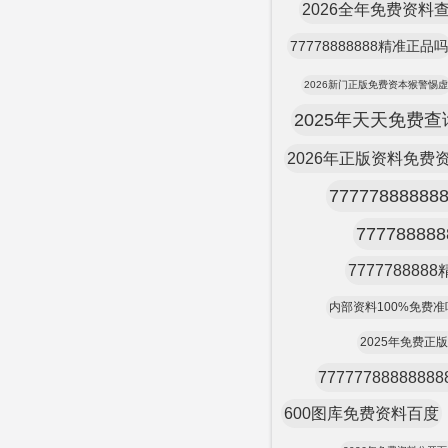
2026全年免费资料
77778888888精准正品吗
2026新门正版免费资本猴警惕虚
2025年天天免费
2026年正版资料免费
777778888
7777888
777778888
内部资料100%免费准
2025年免费正
777777888888
600图库免费资料百度