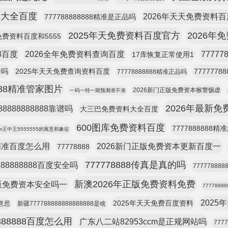
版大全百度
2026年天天免费资料
777788888888精准是正品吗
2025年天免费资料百度官方
2026年
免费资料百度和5555
88百度
2026全年免费资料查询百度
7777
17库恢复正常使用1
全吗
2025年天天免费查询资料百度
7777778
77778888888精准正品吗
8888精准管家图片
2026新门正版免费资本猴警惕虚
一码一特一期预测准不准
2026年最新
888888888888靠谱吗
大三巴免费资料大全百度
600图库免费资料百度
7777888888
oom王中王5555555的寓意和象征
88精准百度怎么用
2026新门正版免费资本更新百度一
77778888
777778888传真是真的吗
8888888888百度安全吗
77777888
新澳2026年正版免费资料免费
正版免费资本安全吗一
777788
202
2025年天天免费百度资料
么意思
新疆777788888888888888是啥
88888888百度怎么用
广东八二站82953ccm是正规网站吗
777