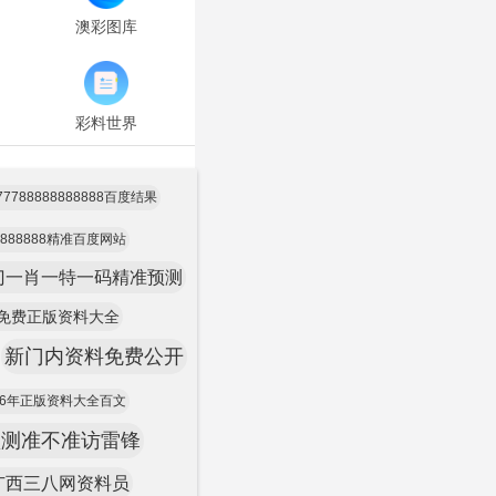
澳彩图库
彩料世界
77788888888888百度结果
88888888精准百度网站
门一肖一特一码精准预测
6免费正版资料大全
新门内资料免费公开
26年正版资料大全百文
预测准不准访雷锋
广西三八网资料员