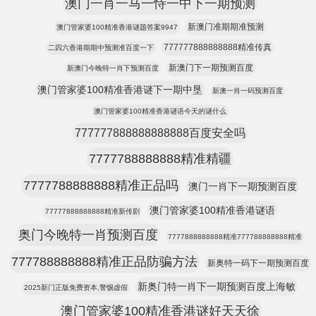
澳门一肖一马一恃一中下一期预测
新澳门准期期准预测
澳门管家婆100精准香港谜题答案9947
777777888888888精准传真
二四六香港期期中预测准百度一下
新澳门下一期预测百度
新澳门今晚特一肖下预测百度
澳门管家婆100精准香港谜下一期中垦
新澳一肖一码预测百度
澳门管家婆100精准香港谜语今天的谜什么
777777888888888888百度安全吗
7777788888888精准精疆
7777788888888精准正品吗
澳门一肖下一期预测百度
澳门管家婆100精准香港谜语
77777888888888精准新传剧
奥门今晚特一肖预测百度
7777888888888精准777788888888精准
777788888888精准正品防骗方法
新奥特一码下一期预测百度
新奥门特一肖下一期预测百度上海敏
2025新门正版免费资本,警惕虚假
澳门管家婆100精准香港谜好天天徐