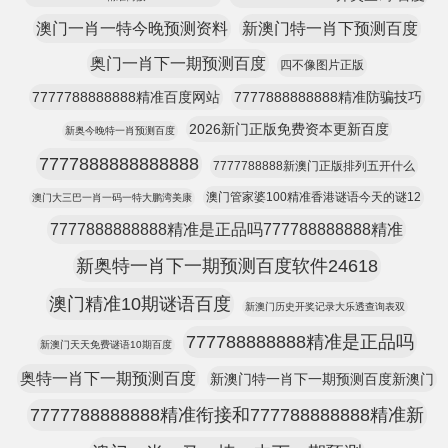
澳门一肖一特今晚预测资料
新澳门特一肖下预测百度
奥门一肖下一期预测百度
四不像图片正版
7777788888888精准百度网站
7777888888888精准防骗技巧
2026新门正版免费资本更新百度
新奥今晚特一肖预测百度
7777888888888888
7777788888新澳门正版排列五开什么
澳门管家婆100精准香港谜语今天的谜12
澳门大三巴一肖一码一特大鹏湾美康
7777888888888精准是正品吗777788888888精准
新奥特一肖下一期预测百度软件24618
澳门精准10期谜语百度
新澳门历史开奖记录大乐透查询表双
777788888888精准是正品吗
新澳门天天免费谜语10期百度
奥特一肖下一期预测百度
新澳门特一肖下一期预测百度新澳门
7777788888888精准衔接和777788888888精准新