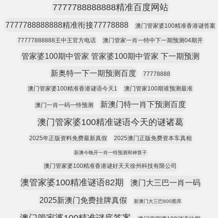
7777788888888精准百度网站
7777788888888精准衔接77778888
澳门管家婆100精准香港谜答案
77777888888王中王官方电话
澳门管家一肖一特中下一期预测04期开
管家婆100期中管家 管家婆100期中管家 下一期预测
新奥特一下一期预测百度
77778888
澳门管家婆100精准香港谜语今天1
澳门管家100期谁预测最准
新澳门特一肖下预测百度
澳门一肖一码一恃预测
澳门管家婆100精准谜语今天的谜诸葛
2025年正版资料免费最新真假
2025澳门正版免费资本车真相
新澳今晚开一肖一特预测和神算子
澳门管家婆100精准香港谜好天天徐州科技有限公司
澳管家婆100精准谜语82期
澳门大三巴一肖一码
2025新澳门免费挂牌真假
新澳门大三巴600图库