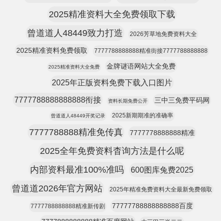
2025精准资料大全免费领取下载
曾道道人48449致力打造
2026芳草地免费资料大全
2025精准资料免费领取
7777788888888精准街接7777788888888
金牌谜语网站大全免费
2025精准资料大全免费
2025年正版资料免费下载入口图片
7777788888888888衔接
三中三免费平码网
资料长期免费公开
2025新期期准的准确率
曾道道人48449开奖记录
7777788888精准免传真
7777778888888精准
2025全年免费资料杳询方法是什么呢
内部资料最准100%准吗
600图库兔费2025
曾道道2026年官方网站
2025年精准免费资料大全最新免费领取
77777788888888888百度
7777788888888精准新传剧