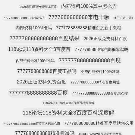
内部资料100%真中怎么弄
2026新门正版免费资本百度
7777888888888来电干嘛
7777788888888888防骗技巧
澳门广八二站1
内部资料100%准吗
7777788888888精准百度新手教程
7777788888888888百度结果
2026正版免费资料百度
118论坛118资料大全3百度百
7777788888精准防骗靠谱吗
77777788888888888百度
内部资料最准100%准吗
7777788888888百度正品吗
免费内部资料100%准吗
2026正版资料免费百度
7777788888888精准百度网址
7777778888888888百度
777777888888888888百度怎么搜
118论坛118资料大全3百度百种深度解
118论坛118资料大全3百度百料深度解
7777888888888精准百度网站怎么用
777777888888888888百度三大巴怎么用
7777888888888精准靠谱吗
493333WWW马头诗背后的故事