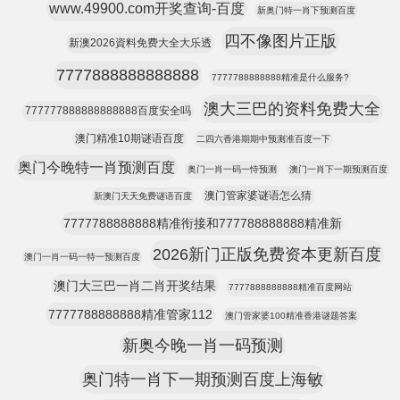
www.49900.com开奖查询-百度
新奥门特一肖下预测百度
四不像图片正版
新澳2026資料免费大全大乐透
7777888888888888
7777788888888精准是什么服务?
澳大三巴的资料免费大全
777777888888888888百度安全吗
澳门精准10期谜语百度
二四六香港期期中预测准百度一下
奥门今晚特一肖预测百度
奥门一肖一码一恃预测
澳门一肖下一期预测百度
澳门管家婆谜语怎么猜
新澳门天天免费谜语百度
7777788888888精准衔接和777788888888精准新
2026新门正版免费资本更新百度
澳门一肖一码一特一预测百度
澳门大三巴一肖二肖开奖结果
7777888888888精准百度网站
7777788888888精准管家112
澳门管家婆100精准香港谜题答案
新奥今晚一肖一码预测
奥门特一肖下一期预测百度上海敏