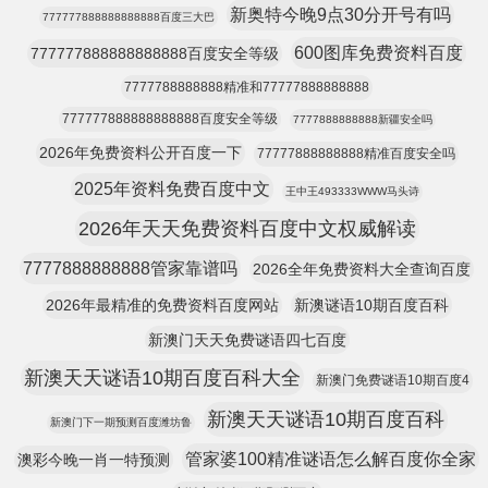
新奥特今晚9点30分开号有吗
777777888888888888百度三大巴
600图库免费资料百度
777777888888888888百度安全等级
7777788888888精准和77777888888888
777777888888888888百度安全等级
7777888888888新疆安全吗
2026年免费资料公开百度一下
77777888888888精准百度安全吗
2025年资料免费百度中文
王中王493333WWW马头诗
2026年天天免费资料百度中文权威解读
7777888888888管家靠谱吗
2026全年免费资料大全查询百度
2026年最精准的免费资料百度网站
新澳谜语10期百度百科
新澳门天天免费谜语四七百度
新澳天天谜语10期百度百科大全
新澳门免费谜语10期百度4
新澳天天谜语10期百度百科
新澳门下一期预测百度潍坊鲁
管家婆100精准谜语怎么解百度你全家
澳彩今晚一肖一特预测