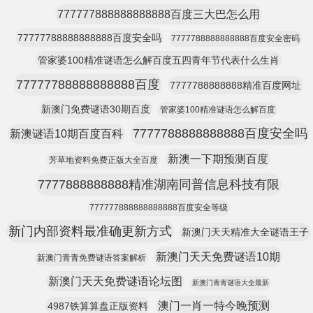
777777888888888888百度三大巴怎么用
77777788888888888百度安全吗
7777788888888888百度安全密码
管家婆100精准谜语怎么解百度五四青年节代表什么生肖
77777788888888888百度
7777788888888精准百度网址
新澳门免费谜语30期百度
管家婆100精准谜语怎么解百度
7777788888888888百度安全吗
新澳谜语10期百度百科
新澳一下期预测百度
芳草地资料免费正版大全百度
7777888888888精准湖南同普信息科技有限
777777888888888888百度安全等级
新门内部资料最准确更新方式
新澳门天天精准大全谜语王子
新澳门天天免费谜语10期
新澳门青青免费谜语答案解析
新澳门天天免费谜语论坛图
新澳门青青谜语大全最新
澳门一肖一特今晚预测
4987铁算算盘正版资料