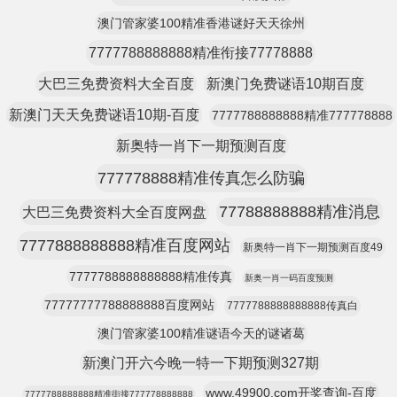
澳门管家婆100精准香港谜好天天徐州
7777788888888精准衔接77778888
大巴三免费资料大全百度
新澳门免费谜语10期百度
新澳门天天免费谜语10期-百度
7777788888888精准777778888
新奥特一肖下一期预测百度
777778888精准传真怎么防骗
77788888888精准消息
大巴三免费资料大全百度网盘
7777888888888精准百度网站
新奥特一肖下一期预测百度49
7777788888888888精准传真
新奥一肖一码百度预测
77777777788888888百度网站
7777788888888888传真白
澳门管家婆100精准谜语今天的谜诸葛
新澳门开六今晚一特一下期预测327期
www.49900.com开奖查询-百度
7777788888888精准街接777778888888