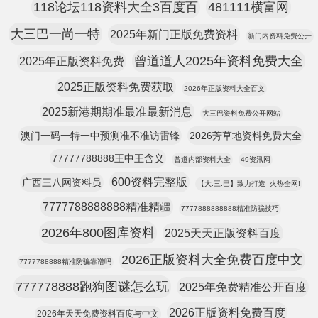
118论坛118资料大全3百度百
481111横富网
大三巴一尚一特
2025年新门正版免费资料
新门内资料免费公开
曾道道人2025年资料免费大全
2025年正版资料免费
2025正版资料免费获取
2026年正版资料大全百文
2025新港期期准最准最新消息
大三巴资料免费公开网站
澳门一码一特一中预测准不准访雷锋
2026芳草地资料免费大全
77777788888王中王含义
曾道内部资料大全
49资汛网
600资料完整版
广西三八网资料员
【大.三.巴】致力打造_火热全网!
7777788888888精准精疆
7777888888888精准防骗技巧
2026年800图库资料
2025天天正版资料百度
2026正版资料大全免费百度中文
7777788888精准防骗靠谱吗
777778888跑狗图谜怎么玩
2025年免费精准公开百度
2026正版资料免费百度
2026年天天免费资料百度与中文