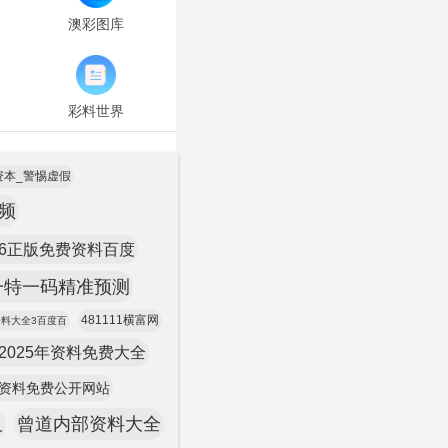
澳彩图库
彩料世界
资本_警惕虚假
频
26正版免费资料百度
一特一码精准预测
481111横富网
8资料大全3百度百
2025年资料免费大全
资料免费公开网站
曾道内部资料大全
义