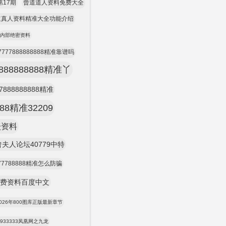
第17期
曾道道人资料免费大全
道真人资料精准大全功能介绍
内部绝密资料
7777888888888精准靠谱吗
7888888888精准丫
77888888888精准
888精准32209
坛资料
曾夫人论坛40779中特
77788888精准怎么防骗
年免费资料百度中文
2026年800图库正版最新章节
4933333凤凰网之九龙