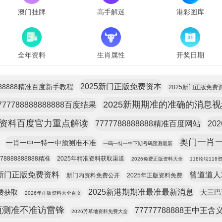
澳门挂牌
高手解迷
港彩图库
全年资料
生肖属性
开奖日期
2025新门正版免费资本
8888888精准百度新手教程
2025新门正版免费
2025新期期准的准确的消息视
777788888888888百度结果
费资料百度官力重点解读
7777788888888精准百度网站
20
奥门一肖
一肖一中一特一中预测准不准
一码一特一中下期号码预测最新
778888888888精准
2025年精准资料获取渠道
2026免费正版资料大全
118论坛11
年新门正版免费资料
曾道道人
新门内资料免费公开
2025年正版资料免费
2025新港期期准最准最新消息
费获取
大三巴
2026年正版资料大全百文
预测准不准访雷锋
77777788888王中王含
2026芳草地资料免费大全