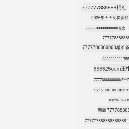
777777888888精准
2026年天天免费资
7777788888888888百度
777778888
7777788888888精
777777777778
555525oom
7777888888888精
77777788888888888
新澳2026年正
新疆77778888
7777778888888888