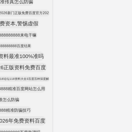
88精准传真怎么防骗
2026新门正版免费百度官方202
免费资本,警惕虚假
7888888888来电干嘛
8888888888百度结果
资料最准100%准吗
026正版资料免费百度
118论坛118资料大全3百度百种深度解
888888精准百度网站怎么用
8精准怎么防骗
88888精准防骗技巧
2026年免费资料百度