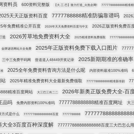
网资料员
600资料完整版
【大.三.巴】致力打造_火热全网!
7777788888888精准
7777788888精准防骗靠谱吗
2025天天正版资料百度
20
025年免费精准公开百度
2026正版资料免费百
2026年天天免费资料百度与中文
2026芳草地免费资料大全
打造
2025精准资料免费领取
777778888888
2025年正版资料免费下载入口图片
7777
金牌谜语网站大全免费
2025新期期准的准确率
三中三免费平码网
曾道道人48449开奖记录
2025全年免费资料杳询方法是什么呢
内部资料最准100%准吗
精准
网站
2025年精准免费资料大全最新免费领取
7
7777788888888精准新传剧
2026年新奥正版免费大全-百度
888888精准百度网站
大三巴三肖二二
度正品吗
7777788888888精准百度网址
大
免费内部资料100%准吗
77777788888888
新方式是什么
7777778888888888百度
7777788888
资料大全3百度百种深度解
777777888888888888百度三大巴怎么