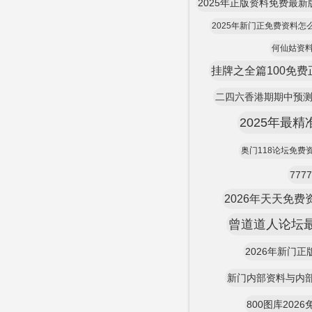
2025年正版资料免费最
2025年新门正免费资料怎
何仙姑资料
挂牌之全篇100免费正
二四六香港期期中预测
2025年最
奥门118论坛免费
777
2026年天天免费
曾道道人论坛
2026年新门
新门内部资料与内
800图库202