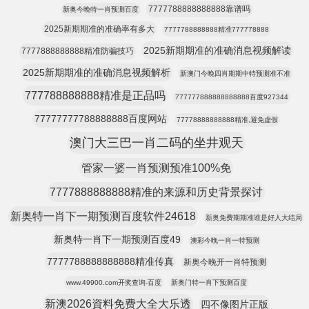
7777788888888888靠谱吗
新奥今晚特一肖预测百度
2025新期期准的准确率有多大
7777788888888精准777778888
2025新期期准的准确消息视频解读
7777888888888精准防骗技巧
2025新期期准的准确消息视频解析
新澳门今晚四肖期期中特预测准不准
777788888888精准是正品吗
777777888888888888百度927344
77777777788888888百度网站
77778888888888精准,避免虚假
澳门大三巴一肖二码的坐井观天
管家一婆一肖预测预准100%免
7777888888888精准的来源和历史背景探讨
新奥特一肖下一期预测百度软件24618
新奥免费期期准谁是好人大结局
新奥特一肖下一期预测百度49
澳彩今晚一肖一特预测
7777788888888888精准传真
新奥今晚开一肖特预测
www.49900.com开奖查询-百度
新奥门特一肖下预测百度
新澳2026資料免费大全大乐透
四不像图片正版