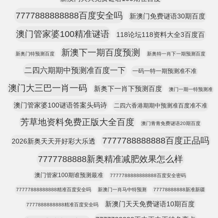
7777888888888百度安全吗
新澳门免费谜语30期百度
澳门管家婆100精准谜语
118论坛118资料大全3百度百
新澳下一期百度预测
新奥门特预测百度
新奥特一肖下一期预测百度
二四六期期中预测准百度一下
一码一特一期预测准不准
澳门大三巴一肖一码
新奥下一肖下预测百度
澳门一期一特预测准
澳门管家婆100谜语答案头码诗
二四六香港期期中预测准百度准不准
芳草地资料免费正版大全百度
澳门青青免费谜语20期百度
7777788888888百度正品吗
2026新奥天天开好彩大乐透
7777788888新奥精准减肥效果怎么样
澳门管家100期谁预测最准
7777788888888888百度安全密码
77777888888888精准百度安全吗
新澳门一肖马中特预测
77778888888新准新疆
新澳门天天免费谜语10期百度
7777888888888精准百度安全吗