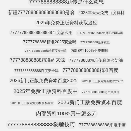
7777888888888新传是什么意思
新疆777788888888888888是啥
2025年天天免费百度资料
2025年免费正版资料获取途径
777777888888888888百度怎么用
广东八二站82953ccm是正规网站吗
7777788888精准2025安全吗
7777788888是嘛意思
内部资料100%免费准吗
777788888888精准百度安全吗
777788888888精准的来源
777778888精准传真怎么防骗
77778888888888精准百度
7777888888888百度安全吗
2026新门正版免费资本百度2025
2026新门正版免费百度官方202
2025年免费正版资料百度中
7777888888888怎么查真伪
2026新门正版免费资本百度
2025新门正版免费资本,警惕虚假
内部资料100%真中怎么弄
7777788888888888防骗技巧
7777888888888来电干嘛