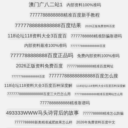
澳门广八二站1
内部资料100%准吗
7777788888888精准百度新手教程
7777788888888888百度结果
2026正版免费资料百度
118论坛118资料大全3百度百
7777788888精准防骗靠谱吗
内部资料最准100%准吗
77777788888888888百度
7777788888888百度正品吗
免费内部资料100%准吗
2026正版资料免费百度
7777788888888精准百度网址
777777888888888888百度怎么搜
7777778888888888百度
118论坛118资料大全3百度百种深度解
118论坛118资料大全3百度百料深度解
777777888888888888百度三大巴怎么用
7777888888888精准百度网站怎么用
7777888888888精准靠谱吗
493333WWW马头诗背后的故事
7777788888精准怎么防骗
7777788888新奥精准减肥效果怎么样
2026年免费资料百度中文