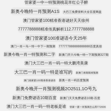
管家婆一中一特预测桃花羊红公子醉
新奥今晚特一肖预测A1S
大巴三免费资料大全百度网盘
澳门管家婆100精准香港谜好天天徐州
7777788888精准传真解析112.7777788888
澳门管家婆100准谜语今天25年
澳门一肖一马一恃一中下一期预测
777777888888888888百度真假
新澳今晚一肖一特预测和二字
新澳门开六今晚一特一下期预测327期
澳门大三巴一肖一码一特大鹏湾美康
大三巴一肖一码一特是谁写的
新澳门准期期准预测
新奥一肖一码百度预测
澳门港家婆100期准香港谜语
新奥今晚开一肖预测视频2O2511,1O号九
新澳门免费谜语10期百度
新澳门天天免费谜语10期-百度
澳门大三巴一肖一码一特老板是谁
管家一婆一肖预测怎么用772606