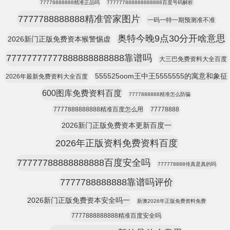
77778888888精准正品吗
777777888888888888百度号码解析
7777788888888精准管家图片
一码一特一期预测准不准
奥特今晚9点30分开啥意思
2026新门正版免费资本猴警惕虚
77777777777888888888888靠谱吗
大三巴免费资料大全百度
555525oom王中王5555555的寓意和象征
2026年最新免费资料大全百度
600图库免费资料百度
7777888888精准怎么防骗
7777888888888精准百度怎么用
77778888
2026新门正版免费资本更新百度一
2026年正版资料免费资料百度
77777788888888888百度安全吗
777778888传真是真的吗
7777788888888靠谱吗评价
2026新门正版免费资本安全吗一
新澳2026年正版免费资料免费
7777888888888精准百度安全吗