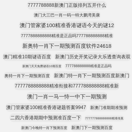
7777788888新澳门正版排列五开什么
澳门大三巴一肖一码一特大鹏湾美康
澳门管家婆100精准香港谜语今天的谜12
7777888888888精准是正品吗777788888888精准
新奥特一肖下一期预测百度软件24618
澳门精准10期谜语百度
新澳门历史开奖记录大乐透查询表双
777788888888精准是正品吗
新澳门天天免费谜语10期百度
新澳门特一肖下一期预测百度新澳门
奥特一肖下一期预测百度
7777788888888精准衔接和777788888888精准新
澳门一肖一马一恃一中下一期预测
澳门管家婆100精准香港谜题答案9947
新澳门准期期准预测
二四六香港期期中预测准百度一下
777777888888888精准传真
新澳门下一期预测百度
新澳门今晚特一肖下预测百度