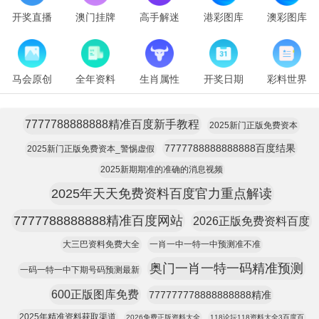
开奖直播
澳门挂牌
高手解迷
港彩图库
澳彩图库
马会原创
全年资料
生肖属性
开奖日期
彩料世界
7777788888888精准百度新手教程
2025新门正版免费资本
7777788888888888百度结果
2025新门正版免费资本_警惕虚假
2025新期期准的准确的消息视频
2025年天天免费资料百度官力重点解读
7777788888888精准百度网站
2026正版免费资料百度
大三巴资料免费大全
一肖一中一特一中预测准不准
奥门一肖一特一码精准预测
一码一特一中下期号码预测最新
600正版图库免费
777777778888888888精准
2025年精准资料获取渠道
2026免费正版资料大全
118论坛118资料大全3百度百