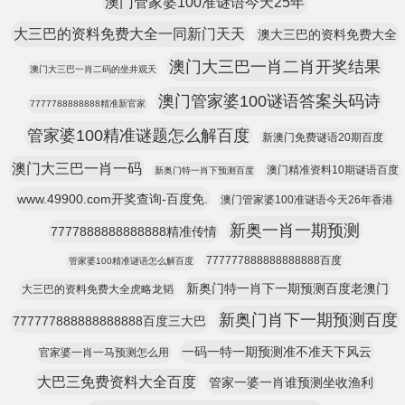
澳门管家婆100准谜语今天25年
大三巴的资料免费大全一同新门天天
澳大三巴的资料免费大全
澳门大三巴一肖二肖开奖结果
澳门大三巴一肖二码的坐井观天
澳门管家婆100谜语答案头码诗
7777788888888精准新官家
管家婆100精准谜题怎么解百度
新澳门免费谜语20期百度
澳门大三巴一肖一码
澳门精准资料10期谜语百度
新奥门特一肖下预测百度
www.49900.com开奖查询-百度免.
澳门管家婆100准谜语今天26年香港
新奥一肖一期预测
7777888888888888精准传情
777777888888888888百度
管家婆100精准谜语怎么解百度
新奥门特一肖下一期预测百度老澳门
大三巴的资料免费大全虎略龙韬
新奥门肖下一期预测百度
777777888888888888百度三大巴
一码一特一期预测准不准天下风云
官家婆一肖一马预测怎么用
大巴三免费资料大全百度
管家一婆一肖谁预测坐收渔利