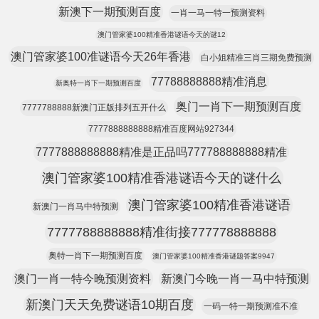
新澳下一期预测百度
一肖一马一特一预测资料
澳门管家婆100精准香港谜语今天的谜12
澳门管家婆100准谜语今天26年香港
白小姐精准三肖三期免费预测
77788888888精准消息
新奥特一肖下一期预测百度
奥门一肖下一期预测百度
7777788888新澳门正版排列五开什么
7777888888888精准百度网站927344
7777888888888精准是正品吗777788888888精准
澳门管家婆100精准香港谜语今天的谜什么
澳门管家婆100精准香港谜语
新澳门一肖马中特预测
7777788888888精准街接777778888888
奥特一肖下一期预测百度
澳门管家婆100精准香港谜题答案9947
澳门一肖一特今晚预测资料
新澳门今晚一肖一马中特预测
新澳门天天免费谜语10期百度
一码一特一期预测准不准