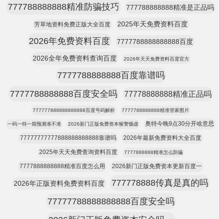
777788888888精准防骗技巧
777788888888精准是正品吗
2025年天免费资料百度
芳草地资料免费正版大全百度
2026年免费资料百度
7777788888888888百度
2026全年免费资料查询百度
2026年天天免费资料百度官方
7777788888888百度靠谱吗
7777788888888百度安全吗
77778888888精准正品吗
777777888888888888百度号码解析
7777788888888精准管家图片
奥特今晚9点30分开啥意思
一码一特一期预测准不准
2026新门正版免费资本猴警惕虚
77777777777888888888888靠谱吗
2026年最新免费资料大全百度
2025年天天免费查询资料百度
7777888888精准怎么防骗
7777888888888精准百度怎么用
2026新门正版免费资本更新百度一
777778888传真是真的吗
2026年正版资料免费资料百度
77777788888888888百度安全吗