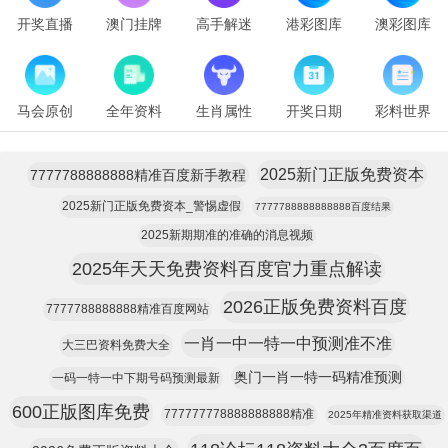
开奖直播
澳门挂牌
高手解迷
港彩图库
澳彩图库
马会原创
全年资料
生肖属性
开奖日期
彩料世界
2025新门正版免费资本
7777788888888精准百度新手教程
2025新门正版免费资本_警惕虚假
7777788888888888百度结果
2025新期期准的准确的消息视频
2025年天天免费资料百度官力重点解读
2026正版免费资料百度
7777788888888精准百度网站
一肖一中一特一中预测准不准
大三巴资料免费大全
奥门一肖一特一码精准预测
一码一特一中下期号码预测最新
600正版图库免费
777777778888888888精准
2025年精准资料获取渠道