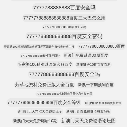
7777788888888百度安全吗
777777888888888888百度三大巴怎么用
77777788888888888百度安全吗
7777788888888888百度安全密码
77777788888888888百度
管家婆100精准谜语怎么解百度五四青年节代表什么生肖
新澳门免费谜语30期百度
7777788888888精准百度网址
管家婆100精准谜语怎么解百度
新澳谜语10期百度百科
7777788888888888百度安全吗
芳草地资料免费正版大全百度
新澳一下期预测百度
7777888888888精准湖南同普信息科技有限
777777888888888888百度安全等级
新门内部资料最准确更新方式
新澳门天天精准大全谜语王子
新澳门青青免费谜语答案解析
新澳门天天免费谜语论坛图
新澳门天天免费谜语10期