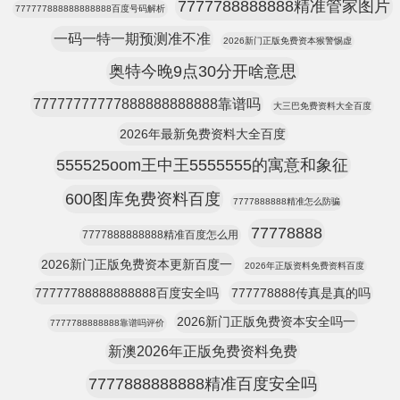
7777788888888精准管家图片
777777888888888888百度号码解析
一码一特一期预测准不准
2026新门正版免费资本猴警惕虚
奥特今晚9点30分开啥意思
77777777777888888888888靠谱吗
大三巴免费资料大全百度
2026年最新免费资料大全百度
555525oom王中王5555555的寓意和象征
600图库免费资料百度
7777888888精准怎么防骗
77778888
7777888888888精准百度怎么用
2026新门正版免费资本更新百度一
2026年正版资料免费资料百度
77777788888888888百度安全吗
777778888传真是真的吗
2026新门正版免费资本安全吗一
7777788888888靠谱吗评价
新澳2026年正版免费资料免费
7777888888888精准百度安全吗