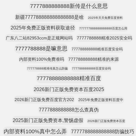
7777888888888新传是什么意思
新疆777788888888888888是啥
2025年天天免费百度资料
2025年免费正版资料获取途径
777777888888888888百度怎么用
广东八二站82953ccm是正规网站吗
7777788888精准2025安全吗
7777788888是嘛意思
777788888888精准百度安全吗
内部资料100%免费准吗
777788888888精准的来源
777778888精准传真怎么防骗
7777888888888百度安全吗
77778888888888精准百度
2026新门正版免费资本百度2025
2026新门正版免费百度官方202
2025年免费正版资料百度中
7777888888888怎么查真伪
2025新门正版免费资本,警惕虚假
2026新门正版免费资本百度
内部资料100%真中怎么弄
7777788888888888防骗技巧