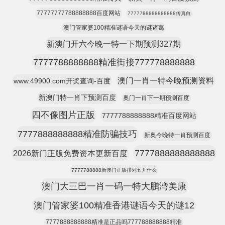
77777777788888888百度网站
7777788888888888传真白
澳门管家婆100精准谜语今天的谜诸葛
新澳门开六今晚一特一下期预测327期
7777788888888精准街接777778888888
澳门一肖一特今晚预测资料
www.49900.com开奖查询-百度
新澳门特一肖下预测百度
奥门一肖下一期预测百度
四不像图片正版
7777788888888精准百度网站
7777888888888精准防骗技巧
新奥今晚特一肖预测百度
7777888888888888
2026新门正版免费资本更新百度
7777788888新澳门正版排列五开什么
澳门大三巴一肖一码一特大鹏湾美康
澳门管家婆100精准香港谜语今天的谜12
7777888888888精准是正品吗777788888888精准