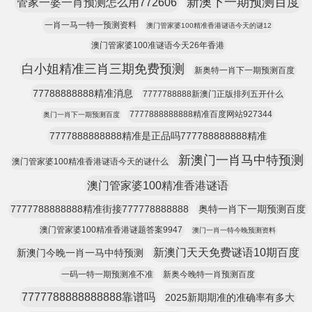
新澳下一期预测百度
管家一婆一肖预测怎么用772606
一肖一马一特一预测资料
澳门管家婆100精准香港谜语今天的谜12
澳门管家婆100准谜语今天26年香港
白小姐精准三肖三期免费预测
新奥特一肖下一期预测百度
77788888888精准消息
7777788888新澳门正版排列五开什么
7777888888888精准百度网站927344
奥门一肖下一期预测百度
7777888888888精准是正品吗777788888888精准
新澳门一肖马中特预测
澳门管家婆100精准香港谜语今天的谜什么
澳门管家婆100精准香港谜语
7777788888888精准街接777778888888
奥特一肖下一期预测百度
澳门管家婆100精准香港谜题答案9947
澳门一肖一特今晚预测资料
新澳门天天免费谜语10期百度
新澳门今晚一肖一马中特预测
一码一特一期预测准不准
新奥今晚特一肖预测百度
7777788888888888靠谱吗
2025新期期准的准确率有多大