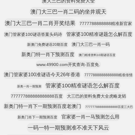
澳大三巴的资料免费大全
澳门大三巴一肖二码的坐井观天
澳门大三巴一肖二肖开奖结果
7777788888888精准新官家
管家婆100精准谜题怎么解百度
澳门管家婆100谜语答案头码诗
澳门大三巴一肖一码
新澳门免费谜语20期百度
新奥门特一肖下预测百度
澳门精准资料10期谜语百度
www.49900.com开奖查询-百度免.
澳门管家婆100准谜语今天26年香港
7777888888888888精准传情
管家婆100精准谜语怎么解百度
新奥一肖一期预测
777777888888888888百度
大三巴的资料免费大全虎略龙韬
新奥门特一肖下一期预测百度老澳门
777777888888888888百度三大巴
官家婆一肖一马预测怎么用
新奥门肖下一期预测百度
一码一特一期预测准不准天下风云