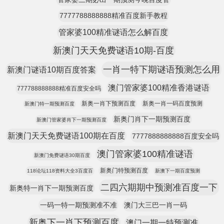
7777788888888精准百度新手教程
管家婆100精准谜语怎么解百度
新澳门天天免费谜语10期-百度
一肖一特下期谜语预测怎么用
新澳门谜语10期百度答案
澳门管家婆100精准香港谜语
777788888888精准百度安全吗
新奥一肖下预测百度
新奥一肖一码百度预测
新澳门特一期预测百度
新奥门肖下一期预测百度
新澳门管家婆肖下一期预测百度
新澳门天天免费谜语100期在百度
7777888888888百度安全吗
澳门管家婆100精准谜语
新澳门免费谜语30期百度
新奥门特预测百度
118论坛118资料大全3百度百
新澳下一期百度预测
二四六期期中预测准百度一下
新奥特一肖下一期预测百度
一码一特一期预测准不准
澳门大三巴一肖一码
新奥下一肖下预测百度
澳门一期一特预测准