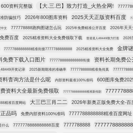
【大.三.巴】致力打造_火热全网!
600资料完整版
77777
2025天天正版资料百度
2026年800图库资料
88精准防骗技巧
7
777778888跑狗图谜怎么玩
2026年天
2025年免费精准公开百度
度中文
料免费百度
2025精准资料大全免费领取下载
202
曾道道人48449致力打造
金牌
7777788888888精准街接7777788888888
2025精准资料大全免费
资料免费下载入口图片
资料长期免费公
7777788888888888衔接
48449开奖记录
2025新期期准的准确率
7777788888精准免传真
77777788
费资料杳询方法是什么呢
600图库兔费202
内部资料最准100%准吗
准免费资料大全最新免费领取
77777788
7777788888888精准新传剧
大三巴三肖二二
2026年新奥正版免费大全-百
88888精准百度网站
百度正品吗
7777788888888精准百度网址
免费内部资料100%准吗
77777788888
7777788888
7777778888888888百度
是什么