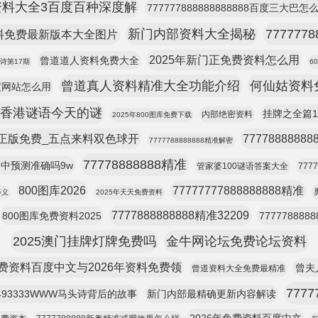
8资料大全3百度百种深度解
777777888888888888百度三大巴怎
新门内部资料大全揭秘
777777
资料免费最新版本大全图片
2025年新门正免费资料怎么用
曾道道人资料免费大全
诗第17期
6
曾道真人资料精准大全功能介绍
何仙姑资料兔
百度网站怎么用
准香港谜语今天的谜
挂牌之全篇1
内部绝密资料
2025年800图库免费下载
奥正版免费_五点来料双色球开
777788888
7777788888888精准解密
77778888888精准
中预测准确吗9w
管家婆100谜语答案大全
777
800图库2026
77777777888888888精准
释义
2025年天天免费资料
7777888888888精准32209
800图库免费资料2025
77777888
2025澳门挂牌灯牌免费吗
金牛网论坛免费论坛资料
免费资料百度中文与2026年资料免费领
曾夫
曾道资料大全免费最精准
777
493333WWW马头诗背后的故事
新门内部最精确更新内容解读