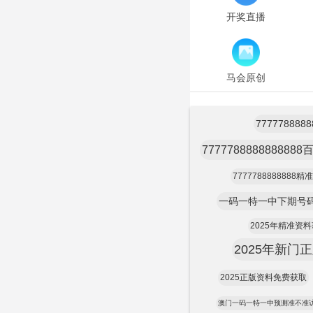
开奖直播
马会原创
7777788
777778888888888
7777788888888
一码一特一中下期号
2025年精准资
2025年新门
2025正版资料免费获取
澳门一码一特一中预测准不准