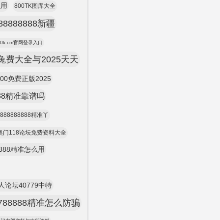
么用
800TK图库大全
888888888新疆
00k.cm官网登录入口
费大全与2025天天
00免费正版2025
8888精准靠谱吗
7888888888精准丫
奥门118论坛免费资料大全
88888精准怎么用
人论坛40779中特
7788888精准怎么防骗