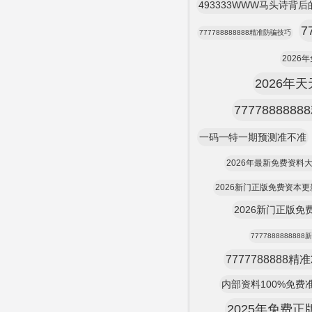
493333WWW马头诗背
7
777788888888精准防骗技巧
2026
2026年
77778888
一码一特一期预测准不准
2026年最新免费资料
2026新门正版免费资本
2026新门正版免
77778888888
7777788888精
内部资料100%免费
2025年免费