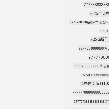
777788888
2025年
7777788888精准2025安全吗
7777
2026新
777788888888
7777788
7777788888888精
7777788888精准防骗靠
免费内部资料10
7777778888888888
7777778888888888