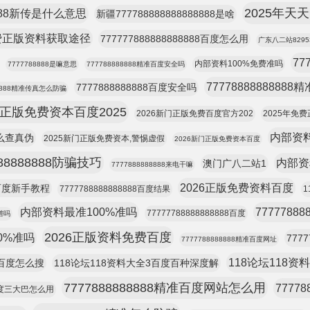
2025年天
8888新传是什么意思
新疆777788888888888888是啥
免费正版资料获取途径
777777888888888888百度怎么用
广东八二站8295
77
内部资料100%免费准吗
7777788888是嘛意思
777788888888精准百度安全吗
77778888888888
7777888888888百度安全吗
78888精准传真怎么防骗
门正版免费资本百度2025
2026新门正版免费百度官方202
2025年免
内部资料
8怎么查真伪
2025新门正版免费资本,警惕虚假
2026新门正版免费资本百度
888888888防骗技巧
内部资
澳门广八二站1
7777888888888来电干嘛
2026正版免费资料百度
准百度新手教程
7777788888888888百度结果
1
内部资料最准100%准吗
7777788
77777788888888888百度
谱吗
2026正版资料免费百度
0%准吗
777
7777788888888精准百度网址
118论坛118
88百度怎么搜
118论坛118资料大全3百度百种深度解
7777888888888精准百度网站怎么用
7777
88百度三大巴怎么用