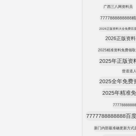
广西三八网资料员
77778888888
2026正版资料大全免费百
2026正版资
2025精准资料免费领取
2025年正版
曾道道人
2025全年免
2025年精
77778888
7777788888888
新门内部最准确更新方式