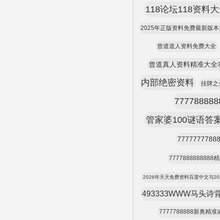
118论坛118资料
2025年正版资料免费最新版
曾道道人资料免费大全
曾道真人资料精准大全
内部绝密资料
挂牌之全
7777888
管家婆100谜语答
7777777788
7777888888888
2026年天天免费资料百度中文与2
493333WWW马头
7777788888新奥