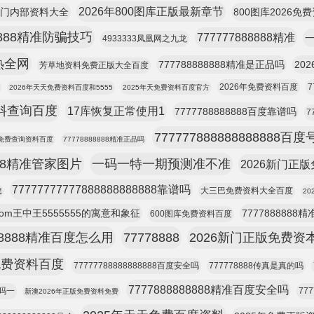
2026年800图库正版最新章节
6新门内部资料大全
800图库2026免
88888精准防骗技巧
777777888888精准
4933333凤凰网之九龙
热全网
777788888888精准是正品吗
20
芳草地资料免费正版大全百度
2026年免费资料百度
7
2026年天天免费资料百度和5555
2025年天免费资料百度官方
资料查询百度
17库恢复正常使用1
7777788888888百度靠谱吗
7
777777888888888888百
天免费查询资料百度
77778888888精准正品吗
8888精准管家图片
一码一特一期预测准不准
2026新门正
77777777777888888888888靠谱吗
大三巴免费资料大全百度
思
2
5oom王中王5555555的寓意和象征
7777888888
600图库免费资料百度
888888精准百度怎么用
77778888
2026新门正版免费资
免费资料百度
77777788888888888百度安全吗
777778888传真是真的吗
7777888888888精准百度安全吗
吗一
77
新澳2026年正版免费资料免费