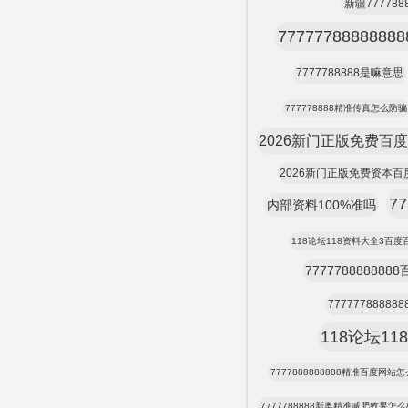
新疆777788
777777888888
7777788888是嘛意思
777778888精准传真怎么防骗
2026新门正版免费百度
2026新门正版免费资本百
7
内部资料100%准吗
118论坛118资料大全3百度
77777888888
77777788888
118论坛1
7777888888888精准百度网站
7777788888新奥精准减肥效果怎么