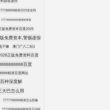
资料获取途径
777788888精准2025安全吗
777788888888精准的来源
门正版免费资本百度2025
正版免费资本,警惕虚假
来电干嘛
澳门广八二站1
2026正版免费资料百度
8888888888百度
888888精准百度网址
度百种深度解
百度三大巴怎么用
7777788888精准怎么防骗
777788888888精准是正品吗