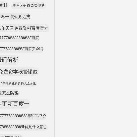
费资料
挂牌之全篇免费资料
一码一特预测免费
26年天天免费资料百度官方
777788888888888百度
777788888888百度安全吗
度号码解析
版免费资本猴警惕虚
026年最新免费资料大全百度
精准怎么防骗
本更新百度一
7777788888888靠谱吗评价
77888888888新传是什么意思