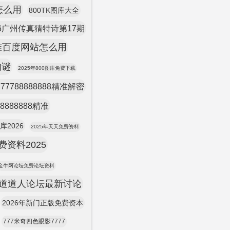
巴怎么用
800TK图库大全
26广州传真猜特诗第17期
8精准百度网站怎么用
的谜
2025年800图库免费下载
777788888888精准解密
78888888精准
库2026
2025年天天免费资料
费资料2025
金牛网论坛免费论坛资料
道道人论坛最新讨论
2026年新门正版免费资本
777米奇四色眼影7777