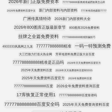
2026年新门正版免费资本
7777788888新奥精准减肥效果怎么样
新门内部资料与内部资料
2026年免费资料百度中文
777米奇四色眼影7777
广洲传真猜特诗
2026新门内部资料大全
2026年800图库正版最新章节
800图库2026免费资料
挂牌之全篇免费资料
777788888888精准防骗技巧
一码一特预测免费
777777888888精准
4933333凤凰网之九龙
大三巴致力打造火热全网
芳草地资料免费正版大全百度
777788888888精准是正品吗
2026年天天免费资料百度官方
2025年天免费资料百度
2026年天天免费资料百度和5555
2025年天免费资料百度官方
2026年免费资料百度
7777788888888888百度
2026全年免费资料查询百度
17库恢复正常使用1
7777788888888百度靠谱吗
7777788888888百度安全吗
2025年天天免费查询资料百度