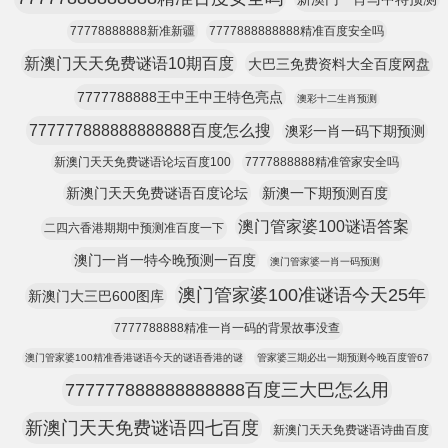
77778888888新准新疆
7777888888888精准百度安全吗
新澳门天天免费谜语10期百度
大巴三免费资料大全百度网盘
7777788888王中王中王特色亮点
澳彩十二生肖预测
777777888888888888百度怎么搜
澳彩一肖一码下期预测
新澳门天天免费谜语论坛百度100
7777888888精准管家安全吗
新澳门天天免费谜语百度论坛
新澳一下期预测百度
澳门管家婆100谜语答案
二四六香港期期中预测准百度一下
澳门一肖一特今晚预测一百度
澳门管家婆一肖一码预测
澳门管家婆100准谜语今天25年
新澳门大三巴600图库
7777788888精准一肖一码的背景故事没查
澳门管家婆100精准香港谜语今天的谜语香港的谜
管家婆三期必出一期预测今晚百度管67
777777888888888888百度三大巴怎么用
新澳门天天免费谜语四七百度
新澳门天天免费谜语诗曲百度