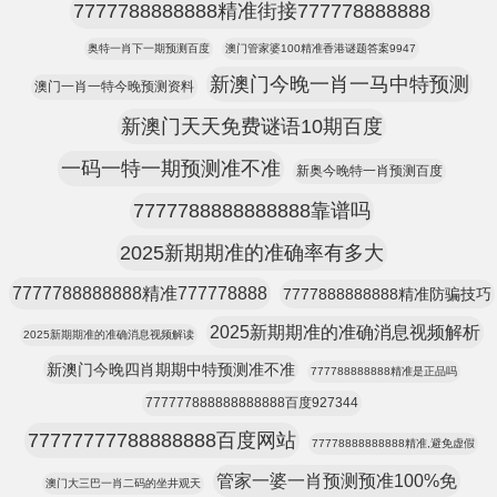
7777788888888精准街接777778888888
奥特一肖下一期预测百度
澳门管家婆100精准香港谜题答案9947
新澳门今晚一肖一马中特预测
澳门一肖一特今晚预测资料
新澳门天天免费谜语10期百度
一码一特一期预测准不准
新奥今晚特一肖预测百度
7777788888888888靠谱吗
2025新期期准的准确率有多大
7777788888888精准777778888
7777888888888精准防骗技巧
2025新期期准的准确消息视频解析
2025新期期准的准确消息视频解读
新澳门今晚四肖期期中特预测准不准
777788888888精准是正品吗
777777888888888888百度927344
77777777788888888百度网站
77778888888888精准,避免虚假
管家一婆一肖预测预准100%免
澳门大三巴一肖二码的坐井观天