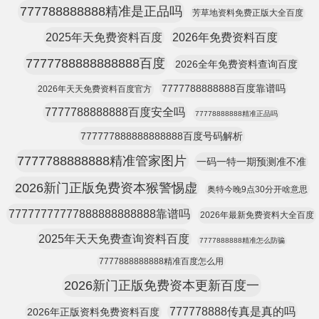
777788888888精准是正品吗
芳草地资料免费正版大全百度
2025年天免费资料百度
2026年免费资料百度
7777788888888888百度
2026全年免费资料查询百度
7777788888888百度靠谱吗
2026年天天免费资料百度官方
7777788888888百度安全吗
77778888888精准正品吗
777777888888888888百度号码解析
7777788888888精准管家图片
一码一特一期预测准不准
2026新门正版免费资本猴警惕虚
奥特今晚9点30分开啥意思
77777777777888888888888靠谱吗
2026年最新免费资料大全百度
2025年天天免费查询资料百度
7777888888精准怎么防骗
7777888888888精准百度怎么用
2026新门正版免费资本更新百度一
777778888传真是真的吗
2026年正版资料免费资料百度