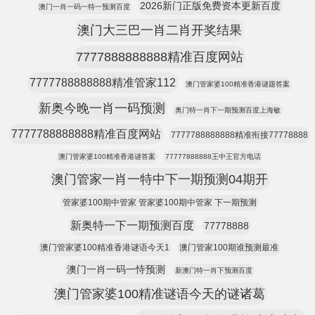
2026新门正版免费资本更新百度
澳门一肖一码一特一预测百度
澳门大三巴一肖二肖开奖结果
7777888888888精准百度网站
7777788888888精准管家112
澳门管家婆100精准香港谜题答案
新奥今晚一肖一码预测
奥门特一肖下一期预测百度上海敏
7777788888888精准百度网站
7777788888888精准衔接77778888
澳门管家婆100精准香港谜答案
77777888888王中王官方电话
澳门管家一肖一特中下一期预测04期开
管家婆100期中管家 管家婆100期中管家 下一期预测
新奥特一下一期预测百度
77778888
澳门管家婆100精准香港谜语今天1
澳门管家100期谁预测最准
澳门一肖一码一恃预测
新澳门特一肖下预测百度
澳门管家婆100精准谜语今天的谜诸葛