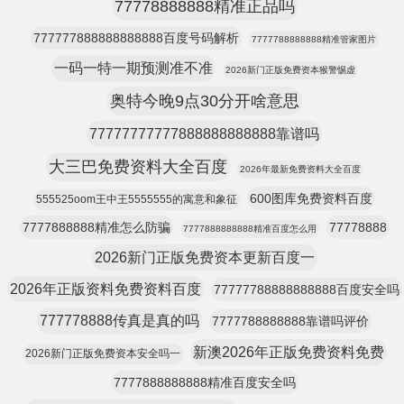
77778888888精准正品吗
777777888888888888百度号码解析
7777788888888精准管家图片
一码一特一期预测准不准
2026新门正版免费资本猴警惕虚
奥特今晚9点30分开啥意思
77777777777888888888888靠谱吗
大三巴免费资料大全百度
2026年最新免费资料大全百度
600图库免费资料百度
555525oom王中王5555555的寓意和象征
7777888888精准怎么防骗
77778888
7777888888888精准百度怎么用
2026新门正版免费资本更新百度一
2026年正版资料免费资料百度
77777788888888888百度安全吗
777778888传真是真的吗
7777788888888靠谱吗评价
新澳2026年正版免费资料免费
2026新门正版免费资本安全吗一
7777888888888精准百度安全吗