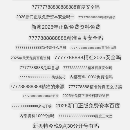
77777788888888888百度安全吗
2026新门正版免费资本安全吗一
7777788888888靠谱吗评价
新澳2026年正版免费资料免费
7777888888888精准百度安全吗
7777888888888新传是什么意思
777777888888888888百度怎么用
7777788888精准2025安全吗
2025年天天免费百度资料
7777788888是嘛意思
777788888888精准百度安全吗
内部资料100%免费准吗
7777788888888888防骗技巧
777788888888精准的来源
777778888精准传真怎么防骗
2025年免费正版资料获取途径
77778888888888精准百度
2026新门正版免费资本百度
7777888888888来电干嘛
内部资料100%准吗
777777888888888888百度三大巴
新奥特今晚9点30分开号有吗