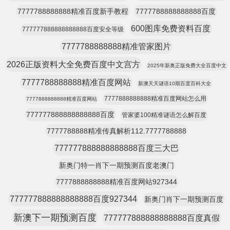
7777788888888精准百度新手教程
7777788888888888百度
600图库免费资料百度
777777888888888888百度安全等级
7777788888888精准管家图片
2026正版资料大全免费百度中文宫方
2025年新奥正版免费大全百度中文
7777788888888精准百度网站
新澳天天谜语10期百度百科大全
7777888888888精准百度网站怎么用
7777888888888精准百度网站
777777888888888888百度
管家婆100精准谜语怎么解百度
7777788888精准传真解析112.7777788888
777777888888888888百度三大巴
新奥门特一肖下一期预测百度老澳门
7777888888888精准百度网站927344
777777888888888888百度927344
新奥门肖下一期预测百度
新澳下一期预测百度
777777888888888888百度真假