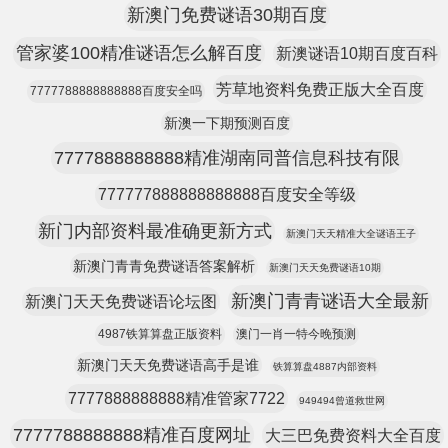
新澳门免费谜语30期百度
管家婆100精准谜语怎么解百度
新澳谜语10期百度百科
芳草地资料免费正版大全百度
7777788888888888百度安全吗
新澳一下期预测百度
7777888888888精准湖南同普信息科技有限
777777888888888888百度安全等级
新门内部资料最准确更新方式
新澳门天天精准大全谜语王子
新澳门青青免费谜语答案解析
新澳门天天免费谜语10期
新澳门青青谜语大全最新
新澳门天天免费谜语论坛图
4987铁算算盘正版资料
澳门一肖一特今晚预测
新澳门天天免费谜语高手是谁
铁算算盘4887内部资料
7777888888888精准管家7722
949494曾道救世网
7777788888888精准百度网址
大三巴免费资料大全百度