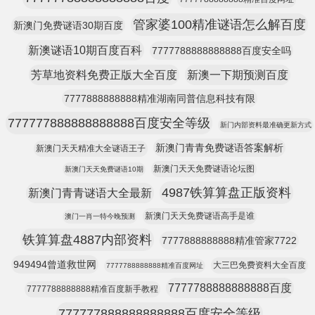
管家婆100精准谜语怎么解百度
新澳门免费谜语30期百度
新澳谜语10期百度百科
7777788888888888百度安全吗
芳草地资料免费正版大全百度
新澳一下期预测百度
7777888888888精准湖南同普信息科技有限
777777888888888888百度安全等级
新门内部资料最准确更新方式
新澳门青青免费谜语答案解析
新澳门天天精准大全谜语王子
新澳门天天免费谜语论坛图
新澳门天天免费谜语10期
4987铁算算盘正版资料
新澳门青青谜语大全最新
新澳门天天免费谜语高手是谁
澳门一肖一特今晚预测
铁算算盘4887内部资料
7777888888888精准管家7722
949494曾道救世网
大三巴免费资料大全百度
7777788888888精准百度网址
7777788888888888百度
7777788888888精准百度新手教程
777777888888888888百度安全等级