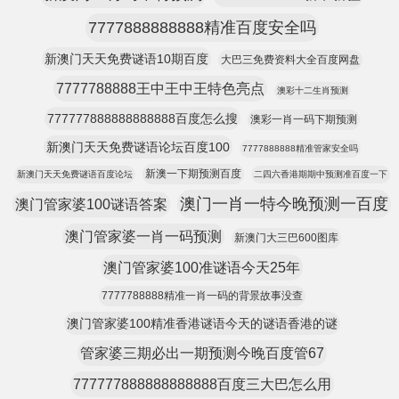
7777888888888精准百度安全吗
新澳门天天免费谜语10期百度
大巴三免费资料大全百度网盘
7777788888王中王中王特色亮点
澳彩十二生肖预测
777777888888888888百度怎么搜
澳彩一肖一码下期预测
新澳门天天免费谜语论坛百度100
7777888888精准管家安全吗
新澳一下期预测百度
新澳门天天免费谜语百度论坛
二四六香港期期中预测准百度一下
澳门一肖一特今晚预测一百度
澳门管家婆100谜语答案
澳门管家婆一肖一码预测
新澳门大三巴600图库
澳门管家婆100准谜语今天25年
7777788888精准一肖一码的背景故事没查
澳门管家婆100精准香港谜语今天的谜语香港的谜
管家婆三期必出一期预测今晚百度管67
777777888888888888百度三大巴怎么用