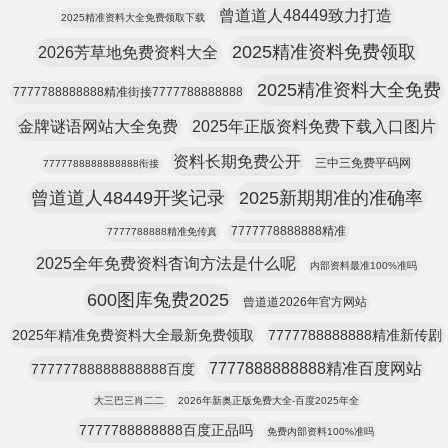
曾道道人48449致力打造
2025精准资料大全免费领取下载
2025精准资料免费领取
2026芳草地免费资料大全
2025精准资料大全免费
7777788888888精准街接7777788888888
金牌谜语网站大全免费
2025年正版资料免费下载入口图片
资料长期免费公开
三中三免费平码网
7777788888888888衔接
曾道道人48449开奖记录
2025新期期准的准确率
7777778888888精准
7777788888精准免传真
2025全年免费资料杳询方法是什么呢
内部资料最准100%准吗
600图库兔费2025
曾道道2026年官方网站
2025年精准免费资料大全最新免费领取
7777788888888精准新传剧
7777888888888精准百度网站
77777788888888888百度
大三巴三肖二二
2026年新奥正版免费大全-百度2025年全
7777788888888百度正品吗
免费内部资料100%准吗