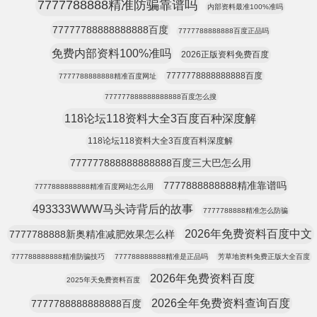
7777788888精准防骗靠谱吗
内部资料最准100%准吗
77777788888888888百度
7777788888888百度正品吗
免费内部资料100%准吗
2026正版资料免费百度
7777778888888888百度
7777788888888精准百度网址
777777888888888888百度怎么搜
118论坛118资料大全3百度百种深度解
118论坛118资料大全3百度百料深度解
777777888888888888百度三大巴怎么用
7777888888888精准靠谱吗
7777888888888精准百度网站怎么用
493333WWW马头诗背后的故事
7777788888精准怎么防骗
2026年免费资料百度中文
7777788888新奥精准减肥效果怎么样
777788888888精准防骗技巧
777788888888精准是正品吗
芳草地资料免费正版大全百度
2026年免费资料百度
2025年天免费资料百度
2026全年免费资料查询百度
7777788888888888百度