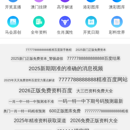
开奖直播
澳门挂牌
高手解迷
港彩图库
澳彩图库
马会原创
全年资料
生肖属性
开奖日期
彩料世界
7777788888888精准百度新手教程
2025新门正版免费资本
7777788888888888百度结果
2025新门正版免费资本_警惕虚假
2025新期期准的准确的消息视频
7777788888888精准百度网站
2025年天天免费资料百度官力重点解读
2026正版免费资料百度
大三巴资料免费大全
一码一特一中下期号码预测最新
一肖一中一特一中预测准不准
600正版图库免费
奥门一肖一特一码精准预测
777777778888888888精准
2025年精准资料获取渠道
2026免费正版资料大全