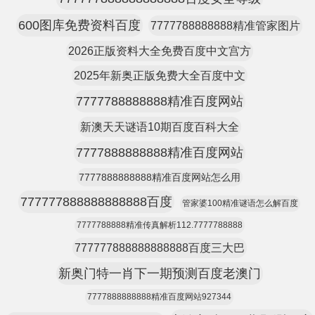
600图库免费资料百度
7777788888888精准管家图片
2026正版资料大全免费百度中文宫方
2025年新奥正版免费大全百度中文
7777788888888精准百度网站
新澳天天谜语10期百度百科大全
7777888888888精准百度网站
7777888888888精准百度网站怎么用
777777888888888888百度
管家婆100精准谜语怎么解百度
7777788888精准传真解析112.7777788888
777777888888888888百度三大巴
新奥门特一肖下一期预测百度老澳门
7777888888888精准百度网站927344