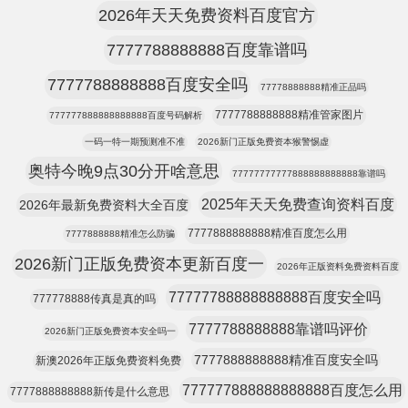
2026年天天免费资料百度官方
7777788888888百度靠谱吗
7777788888888百度安全吗
77778888888精准正品吗
7777788888888精准管家图片
777777888888888888百度号码解析
一码一特一期预测准不准
2026新门正版免费资本猴警惕虚
奥特今晚9点30分开啥意思
77777777777888888888888靠谱吗
2025年天天免费查询资料百度
2026年最新免费资料大全百度
7777888888888精准百度怎么用
7777888888精准怎么防骗
2026新门正版免费资本更新百度一
2026年正版资料免费资料百度
77777788888888888百度安全吗
777778888传真是真的吗
7777788888888靠谱吗评价
2026新门正版免费资本安全吗一
7777888888888精准百度安全吗
新澳2026年正版免费资料免费
777777888888888888百度怎么用
7777888888888新传是什么意思