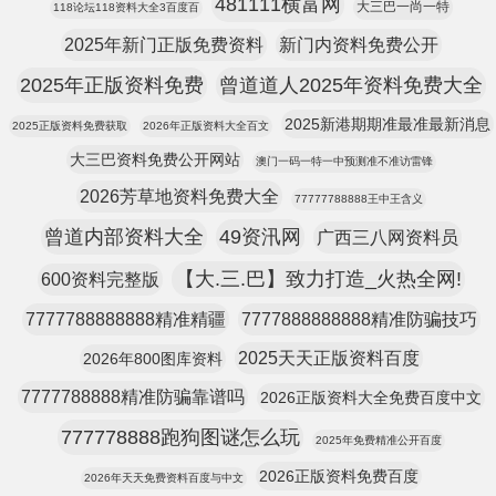
481111横富网
大三巴一尚一特
118论坛118资料大全3百度百
2025年新门正版免费资料
新门内资料免费公开
2025年正版资料免费
曾道道人2025年资料免费大全
2025新港期期准最准最新消息
2025正版资料免费获取
2026年正版资料大全百文
大三巴资料免费公开网站
澳门一码一特一中预测准不准访雷锋
2026芳草地资料免费大全
77777788888王中王含义
曾道内部资料大全
49资汛网
广西三八网资料员
【大.三.巴】致力打造_火热全网!
600资料完整版
7777788888888精准精疆
7777888888888精准防骗技巧
2025天天正版资料百度
2026年800图库资料
7777788888精准防骗靠谱吗
2026正版资料大全免费百度中文
777778888跑狗图谜怎么玩
2025年免费精准公开百度
2026正版资料免费百度
2026年天天免费资料百度与中文