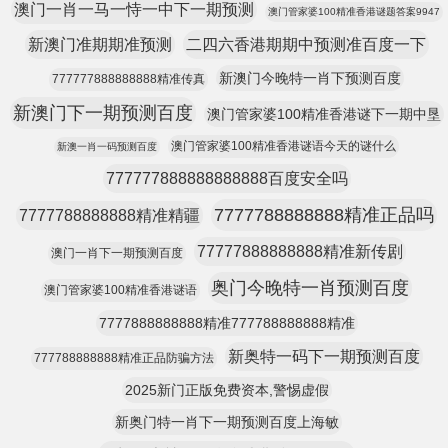
澳门一肖一马一恃一中下一期预测
澳门管家婆100精准香港谜题答案9947
新澳门准期期准预测
二四六香港期期中预测准百度一下
新澳门今晚特一肖下预测百度
777777888888888精准传真
新澳门下一期预测百度
澳门管家婆100精准香港谜下一期中垦
澳门管家婆100精准香港谜语今天的谜什么
新澳一肖一码预测百度
777777888888888888百度安全吗
7777788888888精准正品吗
7777788888888精准精疆
77777888888888精准新传剧
澳门一肖下一期预测百度
奥门今晚特一肖预测百度
澳门管家婆100精准香港谜语
7777888888888精准777788888888精准
新奥特一码下一期预测百度
777788888888精准正品防骗方法
2025新门正版免费资本,警惕虚假
新奥门特一肖下一期预测百度上海敏