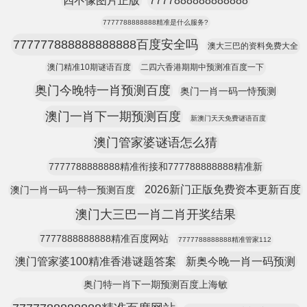
四不像图片正版
7777888888888888
7777788888888精准是什么服务?
777777888888888888百度安全吗
澳大三巴的资料免费大全
澳门精准10期谜语百度
二四六香港期期中预测准百度一下
奥门今晚特一肖预测百度
奥门一肖一码一恃预测
澳门一肖下一期预测百度
新澳门天天免费谜语百度
澳门管家婆谜语怎么猜
7777788888888精准衔接和777788888888精准新
2026新门正版免费资本更新百度
澳门一肖一码一特一预测百度
澳门大三巴一肖二肖开奖结果
7777888888888精准百度网站
7777788888888精准管家112
澳门管家婆100精准香港谜题答案
新奥今晚一肖一码预测
奥门特一肖下一期预测百度上海敏