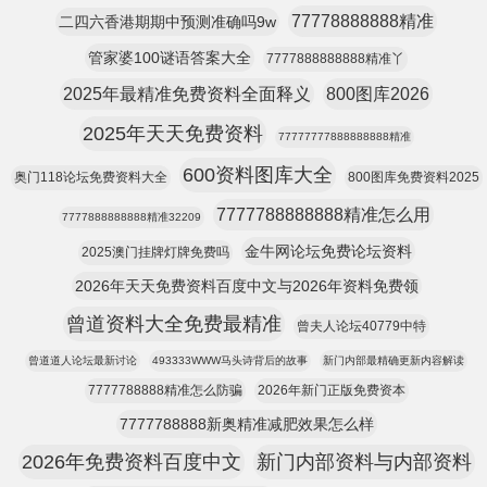
77778888888精准
二四六香港期期中预测准确吗9w
管家婆100谜语答案大全
7777888888888精准丫
2025年最精准免费资料全面释义
800图库2026
2025年天天免费资料
77777777888888888精准
600资料图库大全
奥门118论坛免费资料大全
800图库免费资料2025
7777788888888精准怎么用
7777888888888精准32209
金牛网论坛免费论坛资料
2025澳门挂牌灯牌免费吗
2026年天天免费资料百度中文与2026年资料免费领
曾道资料大全免费最精准
曾夫人论坛40779中特
曾道道人论坛最新讨论
493333WWW马头诗背后的故事
新门内部最精确更新内容解读
7777788888精准怎么防骗
2026年新门正版免费资本
7777788888新奥精准减肥效果怎么样
2026年免费资料百度中文
新门内部资料与内部资料