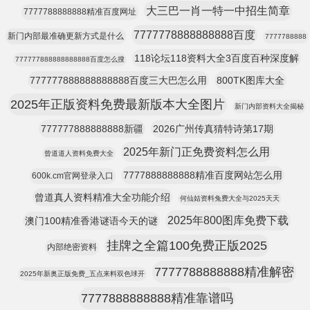
大三巴一肖一特一中招生简章
7777788888888精准百度网址
7777778888888888百度
新门内部最准确更新方式是什么
7777788888
118论坛118资料大全3百度百种深度解
777777888888888888百度怎么搜
777777888888888888百度三大巴怎么用
800TK图库大全
2025年正版资料免费最新版本大全图片
新门内部资料大全揭秘
777777888888888新疆
2026广州传真猜特诗第17期
2025年新门正免费资料怎么用
曾道道人资料免费大全
7777888888888精准百度网站怎么用
600k.cm官网登录入口
曾道真人资料精准大全功能介绍
何仙姑资料兔费大全与2025天天
2025年800图库免费下载
澳门100精准香港谜语今天的谜
挂牌之全篇100免费正版2025
内部绝密资料
7777788888888精准解密
2025年新奥正版免费_五点来料双色球开
7777888888888精准靠谱吗