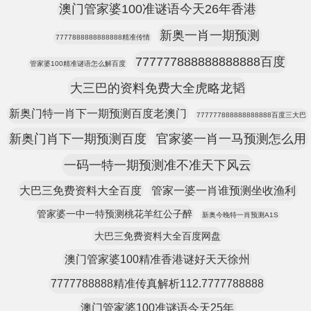
澳门管家婆100准谜语今天26年香港
新奥一肖一期预测
7777888888888888精准传情
777777888888888888百度
管家婆100精准谜语怎么解百度
大三巴的资料免费大全虎略龙韬
新奥门特一肖下一期预测百度老澳门
777777888888888888百度三大巴
新奥门肖下一期预测百度
官家婆一肖一马预测怎么用
一码一特一期预测准不准天下风云
大巴三免费资料大全百度
管家一婆一肖谁预测坐收渔利
管家婆一中一特预测桃花羊红公子醉
新奥今晚特一肖预测A1S
大巴三免费资料大全百度网盘
澳门管家婆100精准香港谜好天天徐州
7777788888精准传真解析112.7777788888
澳门管家婆100准谜语今天25年