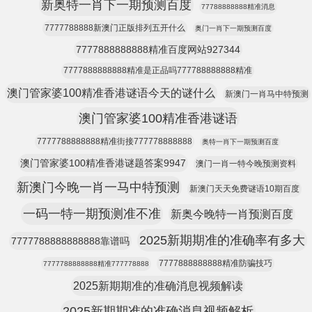
新奥特一肖下一期预测百度
77788888888精准消息
7777788888新澳门正版排列五开什么
奥门一肖下一期预测百度
7777888888888精准百度网站927344
7777888888888精准是正品吗777788888888精准
澳门管家婆100精准香港谜语今天的谜什么
新澳门一肖马中特预测
澳门管家婆100精准香港谜语
7777788888888精准街接777778888888
奥特一肖下一期预测百度
澳门管家婆100精准香港谜题答案9947
澳门一肖一特今晚预测资料
新澳门今晚一肖一马中特预测
新澳门天天免费谜语10期百度
一码一特一期预测准不准
新奥今晚特一肖预测百度
2025新期期准的准确率有多大
7777788888888888靠谱吗
7777888888888精准防骗技巧
7777788888888精准777778888
2025新期期准的准确消息视频解读
2025新期期准的准确消息视频解析