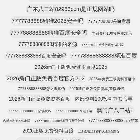
广东八二站82953ccm是正规网站吗
7777788888精准2025安全吗
7777788888是嘛意思
777788888888精准百度安全吗
内部资料100%免费准吗
777788888888精准的来源
777778888精准传真怎么防骗
77778888888888精准百度
7777888888888百度安全吗
2026新门正版免费资本百度2025
2026新门正版免费百度官方202
2025年免费正版资料百度中
7777888888888怎么查真伪
2025新门正版免费资本,警惕虚假
2026新门正版免费资本百度
内部资料100%真中怎么弄
澳门广八二站1
7777788888888888防骗技巧
7777888888888来电干嘛
7777788888888888百度结果
内部资料100%准吗
7777788888888精准百度新手教程
2026正版免费资料百度
118论坛118资料大全3百度百