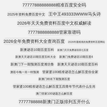
77777888888888精准百度安全吗
王中王493333WWW马头诗
2025年资料免费百度中文
2026年天天免费资料百度中文权威解读
7777888888888管家靠谱吗
2026全年免费资料大全查询百度
2026年最精准的免费资料百度网站
新澳谜语10期百度百科
新澳门天天免费谜语四七百度
新澳天天谜语10期百度百科大全
新澳门免费谜语10期百度4
新澳门下一期预测百度潍坊鲁
新澳天天谜语10期百度百科
管家婆100精准谜语怎么解百度你全家
澳彩今晚一肖一特预测
新澳门特肖下期预测百度
管家婆100精准谜语怎么解百度五四青年节代表什么生肖
澳门管家100谜题怎么解百度
7777788888新澳门正版排列五开什么