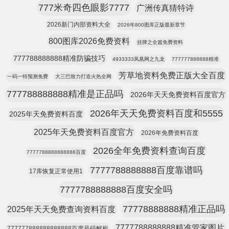
777米奇四色眼影7777
广洲传真猜特诗
2026新门内部资料大全
2026年800图库正版最新章节
800图库2026免费资料
挂牌之全篇免费资料
777788888888精准防骗技巧
4933333凤凰网之九龙
777777888888精准
芳草地资料免费正版大全百度
一码一特预测免费
大三巴致力打造火热全网
777788888888精准是正品吗
2026年天天免费资料百度官方
2026年天天免费资料百度和5555
2025年天免费资料百度
2025年天免费资料百度官方
2026年免费资料百度
2026全年免费资料查询百度
7777788888888888百度
7777788888888百度靠谱吗
17库恢复正常使用1
7777788888888百度安全吗
77778888888精准正品吗
2025年天天免费查询资料百度
7777788888888精准管家图片
777777888888888888百度号码解析