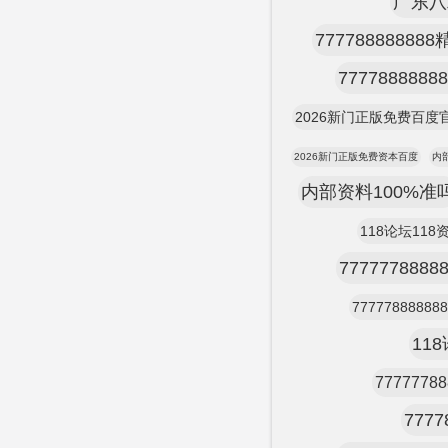
广东八
7777888888
777788888
2026新门正版免费百度官
2026新门正版免费资本百度
内
内部资料100%准
118论坛11
7777778888
777778888
11
777777
777