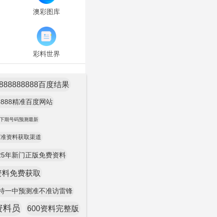
澳彩图库
彩料世界
8888888888百度结果
888888精准百度网站
下期号码预测最新
年精准资料获取渠道
025年新门正版免费资料
版资料免费获取
特一中预测准不准访雷锋
资料员
600资料完整版