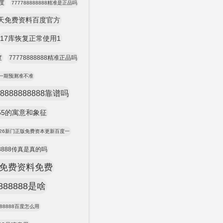
度
777788888888精准是正品吗
年天免费资料百度官方
17库恢复正常使用1
度
77778888888精准正品吗
一期预测准不准
888888888888靠谱吗
5555的寓意和象征
026新门正版免费资本更新百度一
78888传真是真的吗
版免费资料免费
8888888是啥
8888888百度怎么用