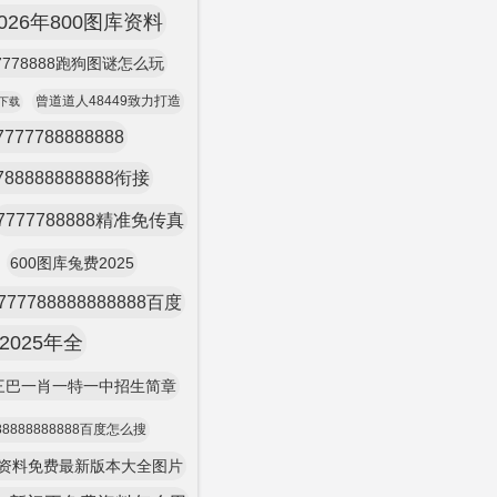
026年800图库资料
7778888跑狗图谜怎么玩
曾道道人48449致力打造
下载
777788888888
788888888888衔接
7777788888精准免传真
600图库兔费2025
777788888888888百度
2025年全
三巴一肖一特一中招生简章
888888888888百度怎么搜
版资料免费最新版本大全图片