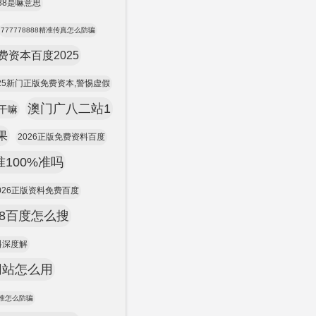
888是嘛意思
777778888精准传真怎么防骗
费资本百度2025
025新门正版免费资本,警惕虚假
澳门广八二站1
电干嘛
结果
2026正版免费资料百度
100%准吗
026正版资料免费百度
8888百度怎么搜
料深度解
度网站怎么用
8精准怎么防骗