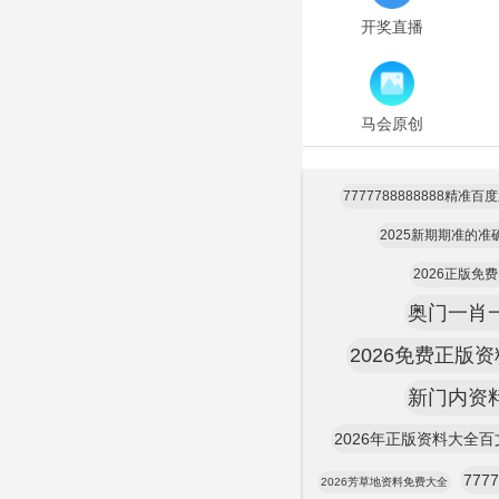
开奖直播
马会原创
7777788888888精准
2025新期期准的
2026正版免
奥门一肖
2026免费正版
新门内资
2026年正版资料大全百
777
2026芳草地资料免费大全