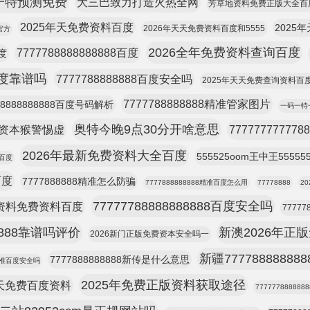
一特预测免费
大三巴致力打造火热全网
芳草地资料免费正版大全百
2025年天免费资料百度
2025
2026年天天免费资料百度和5555
官方
2026全年免费资料查询百度
7777788888888888百度
度
8百度靠谱吗
7777788888888百度安全吗
2025年天天免费查询资料百
7777788888888精准管家图片
888888888888百度号码解析
一码一特
奥特今晚9点30分开啥意思
费资本猴警惕虚
77777777777
2026年最新免费资料大全百度
555525oom王中王555
百度
百度
7777888888精准怎么防骗
7777888888888精准百度怎么用
77778888
2
77777788888888888百度安全吗
版资料免费资料百度
7777
88888靠谱吗评价
新澳2026年正
2026新门正版免费资本安全吗一
新疆77778888888
7777888888888新传是什么意思
8精准百度安全吗
2025年免费正版资料获取途径
天天免费百度资料
77777788888