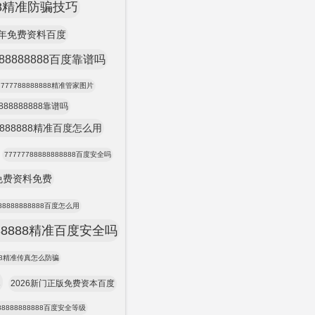
888精准防骗技巧
6年免费资料百度
788888888百度靠谱吗
7777788888888精准管家图片
8888888888靠谱吗
88888888精准百度怎么用
77777788888888888百度安全吗
免费资料免费
888888888888百度怎么用
888888精准百度安全吗
888精准传真怎么防骗
嘛
2026新门正版免费资本百度
888888888888百度安全等级