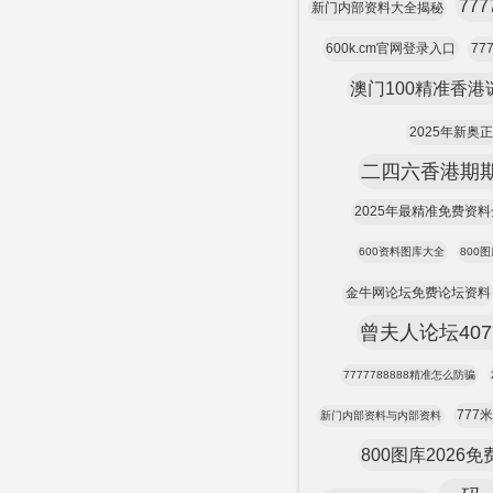
777
新门内部资料大全揭秘
600k.cm官网登录入口
77
澳门100精准香
2025年新奥
二四六香港期期
2025年最精准免费资
600资料图库大全
800
金牛网论坛免费论坛资料
曾夫人论坛407
7777788888精准怎么防骗
777
新门内部资料与内部资料
800图库2026