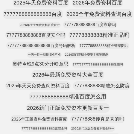
2025年天免费资料百度
2026年免费资料百度
7777788888888888百度
2026全年免费资料查询百度
7777788888888百度靠谱吗
2026年天天免费资料百度官方
77778888888精准正品吗
7777788888888百度安全吗
777777888888888888百度号码解析
7777788888888精准管家图片
一码一特一期预测准不准
2026新门正版免费资本猴警惕虚
奥特今晚9点30分开啥意思
77777777777888888888888靠谱吗
2026年最新免费资料大全百度
2025年天天免费查询资料百度
7777888888精准怎么防骗
7777888888888精准百度怎么用
2026新门正版免费资本更新百度一
777778888传真是真的吗
2026年正版资料免费资料百度
77777788888888888百度安全吗
2026新门正版免费资本安全吗一