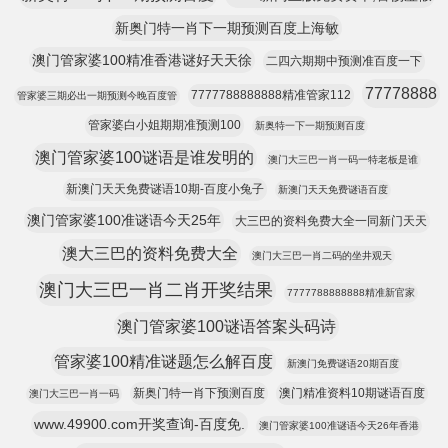
新奥门特一肖下一期预测百度上海敏
澳门管家婆100精准香港谜好天天徐
二四六期期中预测准百度一下
77778888
7777788888888精准管家112
管家婆三期必出一期预测今晚百度管
管家婆白小姐期期准预测100
新奥特一下一期预测百度
澳门管家婆100谜语是谁发明的
澳门大三巴一肖一码一特老板是谁
新澳门天天免费谜语10期-百度小兔子
新澳门天天免费谜语百度
澳门管家婆100准谜语今天25年
大三巴的资料免费大全一同新门天天
澳大三巴的资料免费大全
澳门大三巴一肖二码的坐井观天
澳门大三巴一肖二肖开奖结果
7777788888888精准新官家
澳门管家婆100谜语答案头码诗
管家婆100精准谜题怎么解百度
新澳门免费谜语20期百度
新奥门特一肖下预测百度
澳门精准资料10期谜语百度
澳门大三巴一肖一码
www.49900.com开奖查询-百度免.
澳门管家婆100准谜语今天26年香港