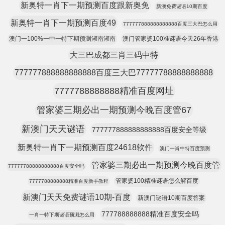
新奥特一肖下一期预测百度跟新奥免
新澳免费谜语10期百度
新奥特一肖下一期预测百度49
777777888888888888百度三大巴怎么用
澳门一100%一中一特下期预测湖南湖南
澳门管家婆100准谜语今天26年香港
大三巴成都三肖三码中特
777777888888888888百度三大巴77777788888888888
7777788888888精准百度网址
管家婆三期必出一期预测今晚百度管67
新澳门天天谜语
777777888888888888百度安全等级
新奥特一肖下一期预测百度24618软件
澳门一肖中特百度预测
管家婆三期必出一期预测今晚百度管
77777788888888888百度安全吗
管家婆100精准谜语怎么解百度
7777788888888精准百度新手教程
新澳门天天免费谜语10期-百度
新澳门谜语10期百度答案
777788888888精准百度安全吗
一肖一特下期谜语预测怎么用