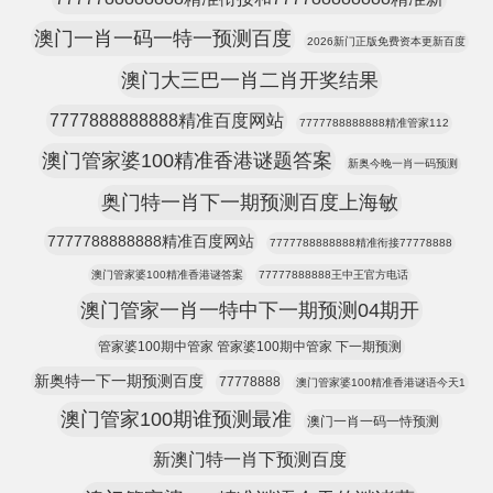
澳门一肖一码一特一预测百度
2026新门正版免费资本更新百度
澳门大三巴一肖二肖开奖结果
7777888888888精准百度网站
7777788888888精准管家112
澳门管家婆100精准香港谜题答案
新奥今晚一肖一码预测
奥门特一肖下一期预测百度上海敏
7777788888888精准百度网站
7777788888888精准衔接77778888
澳门管家婆100精准香港谜答案
77777888888王中王官方电话
澳门管家一肖一特中下一期预测04期开
管家婆100期中管家 管家婆100期中管家 下一期预测
新奥特一下一期预测百度
77778888
澳门管家婆100精准香港谜语今天1
澳门管家100期谁预测最准
澳门一肖一码一恃预测
新澳门特一肖下预测百度