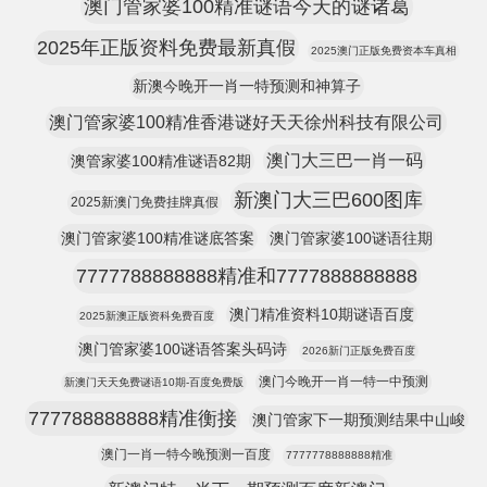
澳门管家婆100精准谜语今天的谜诸葛
2025年正版资料免费最新真假
2025澳门正版免费资本车真相
新澳今晚开一肖一特预测和神算子
澳门管家婆100精准香港谜好天天徐州科技有限公司
澳门大三巴一肖一码
澳管家婆100精准谜语82期
新澳门大三巴600图库
2025新澳门免费挂牌真假
澳门管家婆100精准谜底答案
澳门管家婆100谜语往期
7777788888888精准和7777888888888
澳门精准资料10期谜语百度
2025新澳正版资科免费百度
澳门管家婆100谜语答案头码诗
2026新门正版免费百度
澳门今晚开一肖一特一中预测
新澳门天天免费谜语10期-百度免费版
777788888888精准衡接
澳门管家下一期预测结果中山峻
澳门一肖一特今晚预测一百度
7777778888888精准