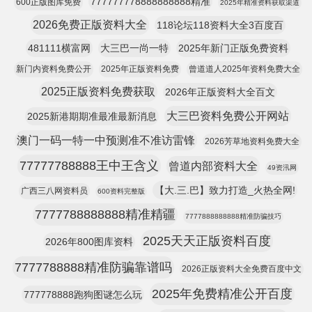
777777778888888888精准
600正版图库免费
2025年精准资料获取渠道
2026免费正版资料大全
118论坛118资料大全3百度百
481111横富网
大三巴一尚一特
2025年新门正版免费资料
新门内资料免费公开
2025年正版资料免费
曾道道人2025年资料免费大全
2025正版资料免费获取
2026年正版资料大全百文
大三巴资料免费公开网站
2025新港期期准最准最新消息
澳门一码一特一中预测准不准访雷锋
2026芳草地资料免费大全
77777788888王中王含义
曾道内部资料大全
49资汛网
【大.三.巴】致力打造_火热全网!
广西三八网资料员
600资料完整版
7777788888888精准精疆
7777888888888精准防骗技巧
2025天天正版资料百度
2026年800图库资料
7777788888精准防骗靠谱吗
2026正版资料大全免费百度中文
2025年免费精准公开百度
777778888跑狗图谜怎么玩