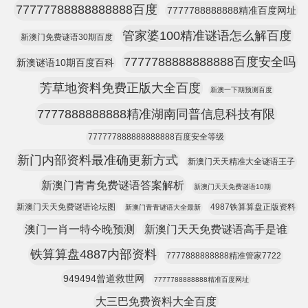
77777788888888888百度
7777788888888精准百度网址
管家婆100精准谜语怎么解百度
新澳门免费谜语30期百度
7777788888888888百度安全吗
新澳谜语10期百度百科
芳草地资料免费正版大全百度
新澳一下期预测百度
7777888888888精准湖南同普信息科技有限
777777888888888888百度安全等级
新门内部资料最准确更新方式
新澳门天天精准大全谜语王子
新澳门青青免费谜语答案解析
新澳门天天免费谜语10期
新澳门天天免费谜语论坛图
4987铁算算盘正版资料
新澳门青青谜语大全最新
澳门一肖一特今晚预测
新澳门天天免费谜语高手是谁
铁算算盘4887内部资料
7777888888888精准管家7722
949494曾道救世网
7777788888888精准百度网址
大三巴免费资料大全百度