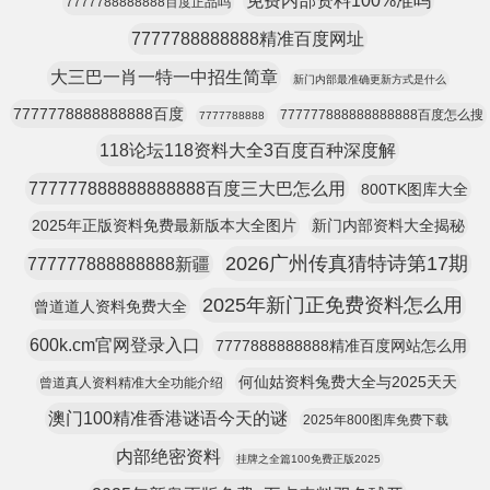
免费内部资料100%准吗
7777788888888百度正品吗
7777788888888精准百度网址
大三巴一肖一特一中招生简章
新门内部最准确更新方式是什么
7777778888888888百度
777777888888888888百度怎么搜
7777788888
118论坛118资料大全3百度百种深度解
777777888888888888百度三大巴怎么用
800TK图库大全
2025年正版资料免费最新版本大全图片
新门内部资料大全揭秘
2026广州传真猜特诗第17期
777777888888888新疆
2025年新门正免费资料怎么用
曾道道人资料免费大全
600k.cm官网登录入口
7777888888888精准百度网站怎么用
何仙姑资料兔费大全与2025天天
曾道真人资料精准大全功能介绍
澳门100精准香港谜语今天的谜
2025年800图库免费下载
内部绝密资料
挂牌之全篇100免费正版2025