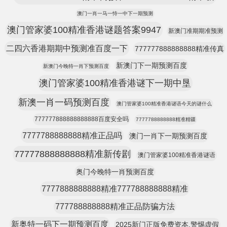
澳门一肖一马一恃一中下一期预测
澳门管家婆100精准香港谜题答案9947
新澳门准期期准预测
二四六香港期期中预测准百度一下
777777888888888精准传真
新澳门下一期预测百度
新澳门今晚特一肖下预测百度
澳门管家婆100精准香港谜下一期中垦
新澳一肖一码预测百度
澳门管家婆100精准香港谜语今天的谜什么
777777888888888888百度安全吗
7777788888888精准精疆
7777788888888精准正品吗
澳门一肖下一期预测百度
77777888888888精准新传剧
澳门管家婆100精准香港谜语
奥门今晚特一肖预测百度
7777888888888精准777788888888精准
777788888888精准正品防骗方法
新奥特一码下一期预测百度
2025新门正版免费资本,警惕虚假