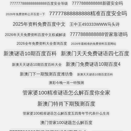
7777888888888新疆安全吗
777777888888888888百度安全等级
77777888888888精准百度安全吗
2026年免费资料公开百度一下
2025年资料免费百度中文
王中王493333WWW马头诗
7777888888888管家靠谱吗
2026年天天免费资料百度中文权威解读
2026全年免费资料大全查询百度
2026年最精准的免费资料百度网站
新澳谜语10期百度百科
新澳门天天免费谜语四七百度
新澳门免费谜语10期百度4
新澳天天谜语10期百度百科大全
新澳门下一期预测百度潍坊鲁
新澳天天谜语10期百度百科
澳彩今晚一肖一特预测
管家婆100精准谜语怎么解百度你全家
新澳门特肖下期预测百度
管家婆100精准谜语怎么解百度五四青年节代表什么生肖
澳门管家100谜题怎么解百度