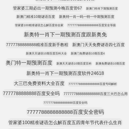
管家婆三期必出一期预测今晚百度管67
新澳门特肖下期预测百度
新澳门精准10期谜语百度
新奥特一肖一码一特一中期预测百度
管家婆100精准谜语怎么解百度你全家
777777888888888888百度安全等级
新奥特一肖下一期预测百度跟新奥免
7777788888888精准百度新手教程
新澳门天天免费谜语四七百度
新澳天天谜语10期百度百科大全
新澳门免费谜语10期百度4
奥门特一期预测百度
新澳天天谜语10期百度百科
新澳免费谜语10期百度
新奥特一肖下一期预测百度软件24618
大三巴免费资料大全百度
777777888888888888百度号码解析
7777788888888百度安全吗
777777888888888888百度三大巴怎么用
77777788888888888百度安全吗
7777788888888888百度安全密码
管家婆100精准谜语怎么解百度五四青年节代表什么生肖