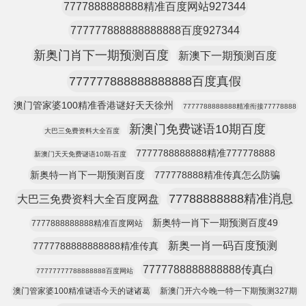
7777888888888精准百度网站927344
777777888888888888百度927344
新奥门肖下一期预测百度
新澳下一期预测百度
777777888888888888百度真假
澳门管家婆100精准香港谜好天天徐州
7777788888888精准衔接77778888
新澳门免费谜语10期百度
大巴三免费资料大全百度
7777788888888精准777778888
新澳门天天免费谜语10期-百度
新奥特一肖下一期预测百度
777778888精准传真怎么防骗
77788888888精准消息
大巴三免费资料大全百度网盘
新奥特一肖下一期预测百度49
7777888888888精准百度网站
新奥一肖一码百度预测
7777788888888888精准传真
7777788888888888传真白
77777777788888888百度网站
澳门管家婆100精准谜语今天的谜诸葛
新澳门开六今晚一特一下期预测327期