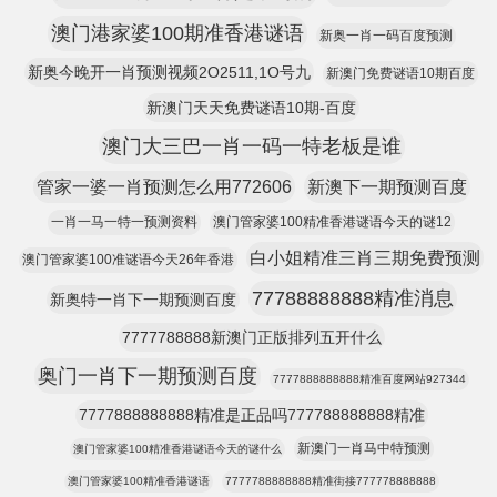
澳门港家婆100期准香港谜语
新奥一肖一码百度预测
新奥今晚开一肖预测视频2O2511,1O号九
新澳门免费谜语10期百度
新澳门天天免费谜语10期-百度
澳门大三巴一肖一码一特老板是谁
管家一婆一肖预测怎么用772606
新澳下一期预测百度
一肖一马一特一预测资料
澳门管家婆100精准香港谜语今天的谜12
白小姐精准三肖三期免费预测
澳门管家婆100准谜语今天26年香港
77788888888精准消息
新奥特一肖下一期预测百度
7777788888新澳门正版排列五开什么
奥门一肖下一期预测百度
7777888888888精准百度网站927344
7777888888888精准是正品吗777788888888精准
新澳门一肖马中特预测
澳门管家婆100精准香港谜语今天的谜什么
澳门管家婆100精准香港谜语
7777788888888精准街接777778888888