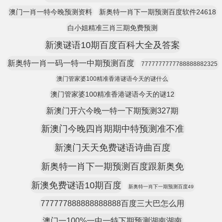
澳门一肖一特今晚预测资料
新奥特一肖下一期预测百度软件24618
白小姐精准三肖三期免费预测
新澳谜语10期百度百科大全及答案
新奥特一肖一码一特一中期预测百度
7777777777788888882325
澳门管家婆100精准香港谜语今天的谜什么
澳门管家婆100精准香港谜语今天的谜12
新澳门开六今晚一特一下期预测327期
新澳门今晚四肖期期中特预测准不准
新澳门天天免费谜语诗曲百度
新奥特一肖下一期预测百度跟新奥免
新澳免费谜语10期百度
新奥特一肖下一期预测百度49
777777888888888888百度三大巴怎么用
澳门一100%一中一特下期预测湖南湖南