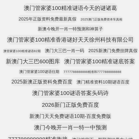
澳门管家婆100精准谜语今天的谜诸葛
2025年正版资料免费最新真假
2025澳门正版免费资本车真相
新澳今晚开一肖一特预测和神算子
澳门管家婆100精准香港谜好天天徐州科技有限公司
澳门大三巴一肖一码
2025新澳门免费挂牌真假
澳管家婆100精准谜语82期
新澳门大三巴600图库
澳门管家婆100精准谜底答案
澳门管家婆100谜语往期
7777788888888精准和7777888888888
2025新澳正版资科免费百度
澳门精准资料10期谜语百度
澳门管家婆100谜语答案头码诗
2026新门正版免费百度
新澳门天天免费谜语10期-百度免费版
澳门今晚开一肖一特一中预测