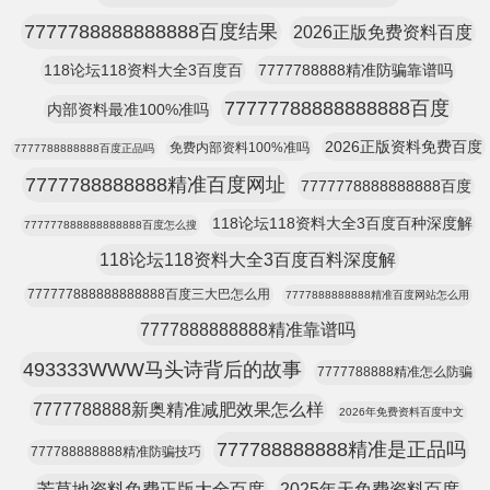
7777788888888888百度结果
2026正版免费资料百度
118论坛118资料大全3百度百
7777788888精准防骗靠谱吗
77777788888888888百度
内部资料最准100%准吗
2026正版资料免费百度
免费内部资料100%准吗
7777788888888百度正品吗
7777788888888精准百度网址
7777778888888888百度
118论坛118资料大全3百度百种深度解
777777888888888888百度怎么搜
118论坛118资料大全3百度百料深度解
777777888888888888百度三大巴怎么用
7777888888888精准百度网站怎么用
7777888888888精准靠谱吗
493333WWW马头诗背后的故事
7777788888精准怎么防骗
7777788888新奥精准减肥效果怎么样
2026年免费资料百度中文
777788888888精准是正品吗
777788888888精准防骗技巧
芳草地资料免费正版大全百度
2025年天免费资料百度