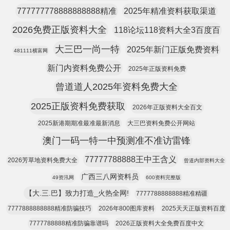
777777778888888888精准
2025年精准资料获取渠道
2026免费正版资料大全
118论坛118资料大全3百度百
大三巴一尚一特
2025年新门正版免费资料
481111横富网
新门内资料免费公开
2025年正版资料免费
曾道道人2025年资料免费大全
2025正版资料免费获取
2026年正版资料大全百文
2025新港期期准最准最新消息
大三巴资料免费公开网站
澳门一码一特一中预测准不准访雷锋
77777788888王中王含义
2026芳草地资料免费大全
曾道内部资料大全
广西三八网资料员
49资汛网
600资料完整版
【大.三.巴】致力打造_火热全网!
7777788888888精准精疆
7777888888888精准防骗技巧
2026年800图库资料
2025天天正版资料百度
7777788888精准防骗靠谱吗
2026正版资料大全免费百度中文