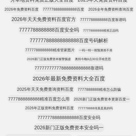
2026年免费资料百度
7777788888888888百度
2026全年免费资料查询百度
2026年天天免费资料百度官方
7777788888888百度靠谱吗
7777788888888百度安全吗
77778888888精准正品吗
777777888888888888百度号码解析
7777788888888精准管家图片
一码一特一期预测准不准
2026新门正版免费资本猴警惕虚
奥特今晚9点30分开啥意思
77777777777888888888888靠谱吗
2026年最新免费资料大全百度
2025年天天免费查询资料百度
7777888888精准怎么防骗
7777888888888精准百度怎么用
2026新门正版免费资本更新百度一
2026年正版资料免费资料百度
777778888传真是真的吗
77777788888888888百度安全吗
2026新门正版免费资本安全吗一