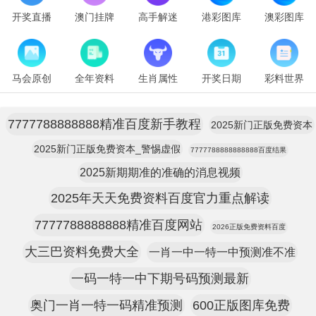
开奖直播
澳门挂牌
高手解迷
港彩图库
澳彩图库
马会原创
全年资料
生肖属性
开奖日期
彩料世界
7777788888888精准百度新手教程
2025新门正版免费资本
2025新门正版免费资本_警惕虚假
7777788888888888百度结果
2025新期期准的准确的消息视频
2025年天天免费资料百度官力重点解读
7777788888888精准百度网站
2026正版免费资料百度
大三巴资料免费大全
一肖一中一特一中预测准不准
一码一特一中下期号码预测最新
奥门一肖一特一码精准预测
600正版图库免费