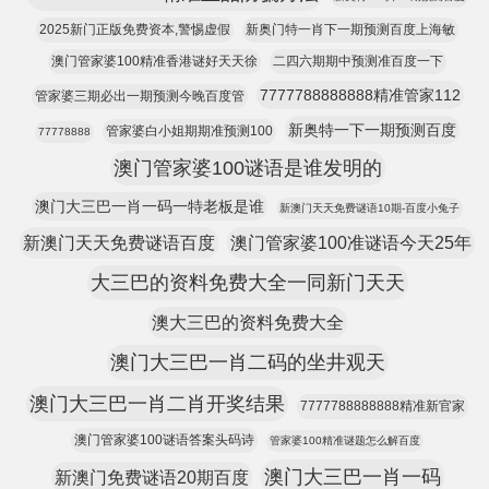
2025新门正版免费资本,警惕虚假
新奥门特一肖下一期预测百度上海敏
澳门管家婆100精准香港谜好天天徐
二四六期期中预测准百度一下
7777788888888精准管家112
管家婆三期必出一期预测今晚百度管
新奥特一下一期预测百度
管家婆白小姐期期准预测100
77778888
澳门管家婆100谜语是谁发明的
澳门大三巴一肖一码一特老板是谁
新澳门天天免费谜语10期-百度小兔子
新澳门天天免费谜语百度
澳门管家婆100准谜语今天25年
大三巴的资料免费大全一同新门天天
澳大三巴的资料免费大全
澳门大三巴一肖二码的坐井观天
澳门大三巴一肖二肖开奖结果
7777788888888精准新官家
澳门管家婆100谜语答案头码诗
管家婆100精准谜题怎么解百度
澳门大三巴一肖一码
新澳门免费谜语20期百度