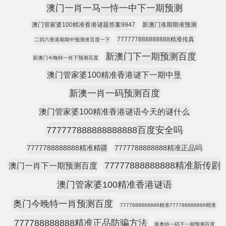
澳门一肖一马一恃一中下一期预测
澳门管家婆100精准香港谜题答案9947
新澳门准期期准预测
777777888888888精准传真
二四六香港期期中预测准百度一下
新澳门下一期预测百度
新澳门今晚特一肖下预测百度
澳门管家婆100精准香港谜下一期中垦
新澳一肖一码预测百度
澳门管家婆100精准香港谜语今天的谜什么
777777888888888888百度安全吗
7777788888888精准精疆
7777788888888精准正品吗
77777888888888精准新传剧
澳门一肖下一期预测百度
澳门管家婆100精准香港谜语
奥门今晚特一肖预测百度
7777888888888精准777788888888精准
777788888888精准正品防骗方法
新奥特一码下一期预测百度