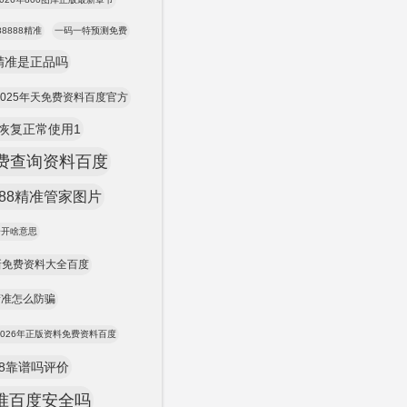
88888精准
一码一特预测免费
88精准是正品吗
2025年天免费资料百度官方
库恢复正常使用1
免费查询资料百度
8888精准管家图片
分开啥意思
最新免费资料大全百度
8精准怎么防骗
2026年正版资料免费资料百度
888靠谱吗评价
8精准百度安全吗