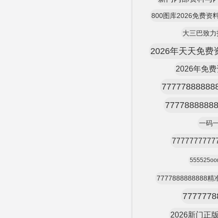
800图库2026免费资
大三巴致力
2026年天天免
2026年免
777778888
77778888
一码
777777777
555525
777788888888
777777
2026新门