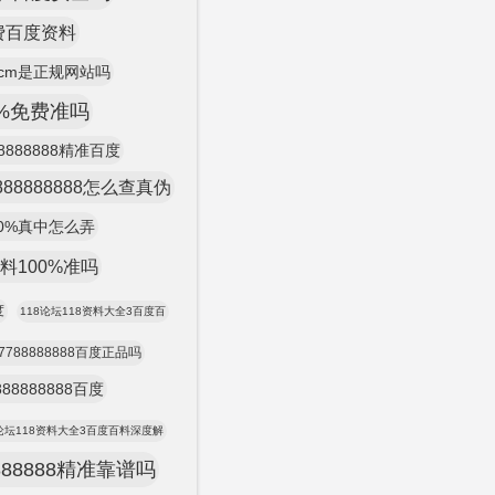
费百度资料
ccm是正规网站吗
0%免费准吗
88888888精准百度
7888888888怎么查真伪
0%真中怎么弄
料100%准吗
度
118论坛118资料大全3百度百
77788888888百度正品吗
888888888百度
8论坛118资料大全3百度百料深度解
8888888精准靠谱吗