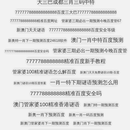
大三巴成都三肖三码中特
777777888888888888百度三大巴77777788888888888
7777788888888精准百度网址
管家婆三期必出一期预测今晚百度管67
新澳门天天谜语
777777888888888888百度安全等级
澳门一肖中特百度预测
新奥特一肖下一期预测百度24618软件
管家婆三期必出一期预测今晚百度管
77777788888888888百度安全吗
7777788888888精准百度新手教程
管家婆100精准谜语怎么解百度
新澳门天天免费谜语10期-百度
一肖一特下期谜语预测怎么用
新澳门谜语10期百度答案
777788888888精准百度安全吗
澳门管家婆100精准香港谜语
新澳门特一期预测百度
新奥一肖下预测百度
新奥一肖一码百度预测
新澳门管家婆肖下一期预测百度
新奥门肖下一期预测百度