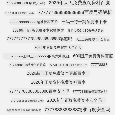
2025年天天免费查询资料百度
7777788888888百度安全吗
777777888888888888百度号码解析
77778888888精准正品吗
一码一特一期预测准不准
7777788888888精准管家图片
2026新门正版免费资本猴警惕虚
奥特今晚9点30分开啥意思
77777777777888888888888靠谱吗
大三巴免费资料大全百度
2026年最新免费资料大全百度
600图库免费资料百度
555525oom王中王5555555的寓意和象征
77778888
7777888888精准怎么防骗
7777888888888精准百度怎么用
2026新门正版免费资本更新百度一
2026年正版资料免费资料百度
77777788888888888百度安全吗
777778888传真是真的吗
2026新门正版免费资本安全吗一
7777788888888靠谱吗评价
7777888888888精准百度安全吗
新澳2026年正版免费资料免费