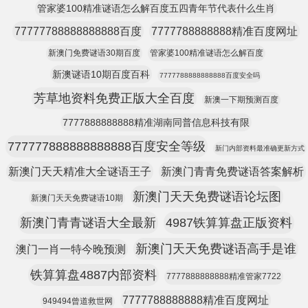
管家婆100精准谜语怎么解百度五四青年节代表什么生肖
77777788888888888百度
7777788888888精准百度网址
新澳门免费谜语30期百度
管家婆100精准谜语怎么解百度
新澳谜语10期百度百科
7777788888888888百度安全吗
芳草地资料免费正版大全百度
新澳一下期预测百度
7777888888888精准湖南同普信息科技有限
777777888888888888百度安全等级
新门内部资料最准确更新方式
新澳门天天精准大全谜语王子
新澳门青青免费谜语答案解析
新澳门天天免费谜语论坛图
新澳门天天免费谜语10期
新澳门青青谜语大全最新
4987铁算算盘正版资料
新澳门天天免费谜语高手是谁
澳门一肖一特今晚预测
铁算算盘4887内部资料
7777888888888精准管家7722
7777788888888精准百度网址
949494曾道救世网