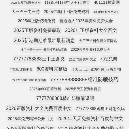
481111横富网
118论坛118资料大全3百度百
2026免费正版资料大全
大三巴一尚一特
2025年新门正版免费资料
新门内资料免费公开
2025年正版资料免费
曾道道人2025年资料免费大全
2025正版资料免费获取
2026年正版资料大全百文
2025新港期期准最准最新消息
大三巴资料免费公开网站
2026芳草地资料免费大全
澳门一码一特一中预测准不准访雷锋
77777788888王中王含义
49资汛网
曾道内部资料大全
600资料完整版
【大.三.巴】致力打造_火热全网!
广西三八网资料员
7777888888888精准防骗技巧
7777788888888精准精疆
2026年800图库资料
2025天天正版资料百度
7777788888精准防骗靠谱吗
2026正版资料大全免费百度中文
777778888跑狗图谜怎么玩
2026年天天免费资料百度与中文
2025年免费精准公开百度
2026正版资料免费百度
2025精准资料大全免费领取下载