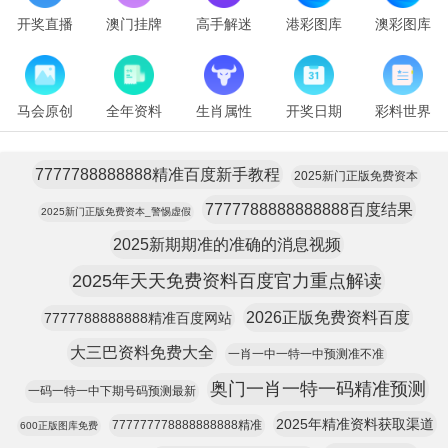
开奖直播
澳门挂牌
高手解迷
港彩图库
澳彩图库
马会原创
全年资料
生肖属性
开奖日期
彩料世界
7777788888888精准百度新手教程
2025新门正版免费资本
7777788888888888百度结果
2025新门正版免费资本_警惕虚假
2025新期期准的准确的消息视频
2025年天天免费资料百度官力重点解读
2026正版免费资料百度
7777788888888精准百度网站
大三巴资料免费大全
一肖一中一特一中预测准不准
奥门一肖一特一码精准预测
一码一特一中下期号码预测最新
2025年精准资料获取渠道
777777778888888888精准
600正版图库免费