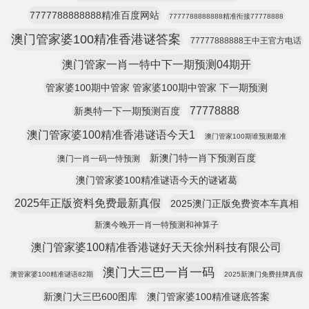
7777788888888精准百度网站
7777788888888精准衔接77778888
澳门管家婆100精准香港谜答案
77777888888王中王官方电话
澳门管家一肖一特中下一期预测04期开
管家婆100期中管家 管家婆100期中管家 下一期预测
77778888
新奥特一下一期预测百度
澳门管家婆100精准香港谜语今天1
澳门管家100期谁预测最准
新澳门特一肖下预测百度
澳门一肖一码一恃预测
澳门管家婆100精准谜语今天的谜诸葛
2025年正版资料免费最新真假
2025澳门正版免费资本车真相
新澳今晚开一肖一特预测和神算子
澳门管家婆100精准香港谜好天天徐州科技有限公司
澳门大三巴一肖一码
澳管家婆100精准谜语82期
2025新澳门免费挂牌真假
新澳门大三巴600图库
澳门管家婆100精准谜底答案