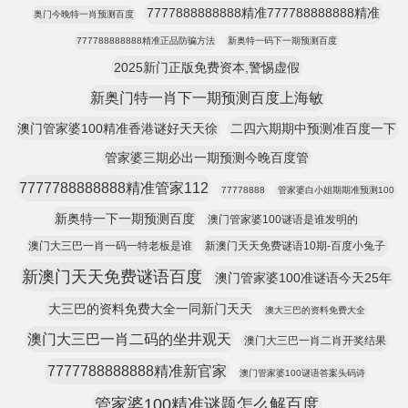
7777888888888精准777788888888精准
奥门今晚特一肖预测百度
777788888888精准正品防骗方法
新奥特一码下一期预测百度
2025新门正版免费资本,警惕虚假
新奥门特一肖下一期预测百度上海敏
澳门管家婆100精准香港谜好天天徐
二四六期期中预测准百度一下
管家婆三期必出一期预测今晚百度管
7777788888888精准管家112
77778888
管家婆白小姐期期准预测100
新奥特一下一期预测百度
澳门管家婆100谜语是谁发明的
澳门大三巴一肖一码一特老板是谁
新澳门天天免费谜语10期-百度小兔子
新澳门天天免费谜语百度
澳门管家婆100准谜语今天25年
大三巴的资料免费大全一同新门天天
澳大三巴的资料免费大全
澳门大三巴一肖二码的坐井观天
澳门大三巴一肖二肖开奖结果
7777788888888精准新官家
澳门管家婆100谜语答案头码诗
管家婆100精准谜题怎么解百度