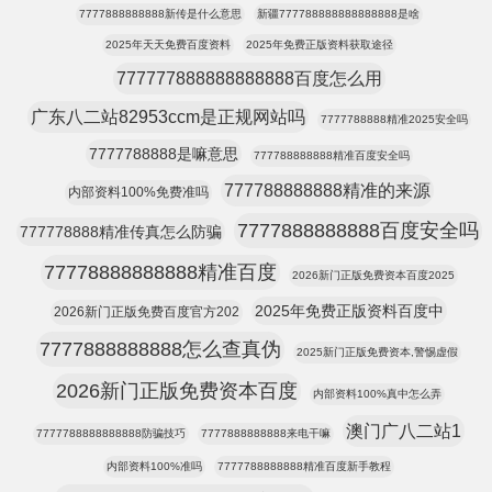
7777888888888新传是什么意思
新疆777788888888888888是啥
2025年天天免费百度资料
2025年免费正版资料获取途径
777777888888888888百度怎么用
广东八二站82953ccm是正规网站吗
7777788888精准2025安全吗
7777788888是嘛意思
777788888888精准百度安全吗
777788888888精准的来源
内部资料100%免费准吗
7777888888888百度安全吗
777778888精准传真怎么防骗
77778888888888精准百度
2026新门正版免费资本百度2025
2025年免费正版资料百度中
2026新门正版免费百度官方202
7777888888888怎么查真伪
2025新门正版免费资本,警惕虚假
2026新门正版免费资本百度
内部资料100%真中怎么弄
澳门广八二站1
7777788888888888防骗技巧
7777888888888来电干嘛
内部资料100%准吗
7777788888888精准百度新手教程