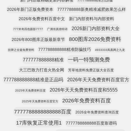
新门内部最精确更新内容解读
7777788888精准怎么防骗
2026年新门正版免费资本
7777788888新奥精准减肥效果怎么样
2026年免费资料百度中文
新门内部资料与内部资料
2026新门内部资料大全
777米奇四色眼影7777
广洲传真猜特诗
800图库2026免费资料
2026年800图库正版最新章节
777788888888精准防骗技巧
挂牌之全篇免费资料
4933333凤凰网之九龙
一码一特预测免费
777777888888精准
大三巴致力打造火热全网
芳草地资料免费正版大全百度
777788888888精准是正品吗
2026年天天免费资料百度官方
2026年天天免费资料百度和5555
2025年天免费资料百度
2026年免费资料百度
2025年天免费资料百度官方
7777788888888888百度
2026全年免费资料查询百度
17库恢复正常使用1
7777788888888百度靠谱吗