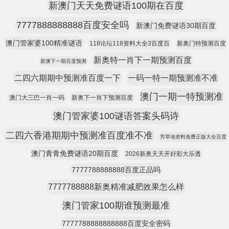
新澳门天天免费谜语100期在百度
7777888888888百度安全吗
新澳门免费谜语30期百度
澳门管家婆100精准谜语
118论坛118资料大全3百度百
新奥门特预测百度
新奥特一肖下一期预测百度
新澳下一期百度预测
二四六期期中预测准百度一下
一码一特一期预测准不准
澳门一期一特预测准
澳门大三巴一肖一码
新奥下一肖下预测百度
澳门管家婆100谜语答案头码诗
二四六香港期期中预测准百度准不准
芳草地资料免费正版大全百度
澳门青青免费谜语20期百度
2026新奥天天开好彩大乐透
7777788888888百度正品吗
7777788888新奥精准减肥效果怎么样
澳门管家100期谁预测最准
7777788888888888百度安全密码