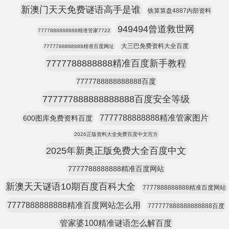
新澳门天天免费谜语高手是谁
铁算算盘4887内部资料
949494曾道救世网
7777888888888精准管家7722
大三巴免费资料大全百度
7777788888888精准百度网址
7777788888888精准百度新手教程
7777788888888888百度
777777888888888888百度安全等级
7777788888888精准管家图片
600图库免费资料百度
2026正版资料大全免费百度中文宫方
2025年新奥正版免费大全百度中文
7777788888888精准百度网站
新澳天天谜语10期百度百科大全
7777888888888精准百度网站
7777888888888精准百度网站怎么用
777777888888888888百度
管家婆100精准谜语怎么解百度