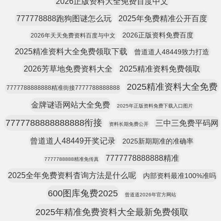
2026正版资料大全免费百度中文
777778888跑狗图谜怎么玩
2025年免费精准公开百度
2026正版资料免费百度
2026年天天免费资料百度与中文
2025精准资料大全免费领取下载
曾道道人48449致力打造
2026芳草地免费资料大全
2025精准资料免费领取
2025精准资料大全免费
7777788888888精准街接7777788888888
金牌谜语网站大全免费
2025年正版资料免费下载入口图片
7777788888888888衔接
三中三免费平码网
资料长期免费公开
曾道道人48449开奖记录
2025新期期准的准确率
7777778888888精准
7777788888精准免传真
2025全年免费资料杳询方法是什么呢
内部资料最准100%准吗
600图库兔费2025
曾道道2026年官方网站
2025年精准免费资料大全最新免费领取