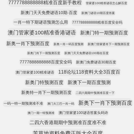
7777788888888精准百度新手教程
管家婆100精准谜语怎么解百度
新澳门天天免费谜语10期-百度
新澳门谜语10期百度答案
一肖一特下期谜语预测怎么用
777788888888精准百度安全吗
澳门管家婆100精准香港谜语
新澳门特一期预测百度
新奥一肖下预测百度
新奥一肖一码百度预测
新澳门管家婆肖下一期预测百度
新奥门肖下一期预测百度
新澳门天天免费谜语100期在百度
7777888888888百度安全吗
新澳门免费谜语30期百度
118论坛118资料大全3百度百
澳门管家婆100精准谜语
新奥门特预测百度
新澳下一期百度预测
新奥特一肖下一期预测百度
二四六期期中预测准百度一下
新奥下一肖下预测百度
一码一特一期预测准不准
澳门大三巴一肖一码
澳门管家婆100谜语答案头码诗
澳门一期一特预测准
二四六香港期期中预测准百度准不准
芳草地资料免费正版大全百度