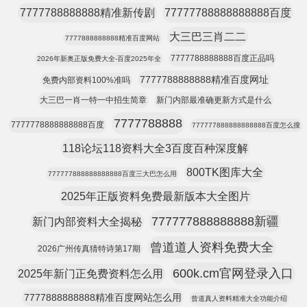
7777788888888精准新传剧
77777788888888888百度
大三巴三肖二二
7777888888888精准百度网站
7777788888888百度正品吗
2026年新奥正版免费大全-百度2025年全
7777788888888精准百度网址
免费内部资料100%准吗
大三巴一肖一特一中招生简章
新门内部最准确更新方式是什么
7777788888
7777778888888888百度
777777888888888888百度怎么搜
118论坛118资料大全3百度百种深度解
800TK图库大全
777777888888888888百度三大巴怎么用
2025年正版资料免费最新版本大全图片
777777888888888新疆
新门内部资料大全揭秘
曾道道人资料免费大全
2026广州传真猜特诗第17期
600k.cm官网登录入口
2025年新门正免费资料怎么用
7777888888888精准百度网站怎么用
曾道真人资料精准大全功能介绍