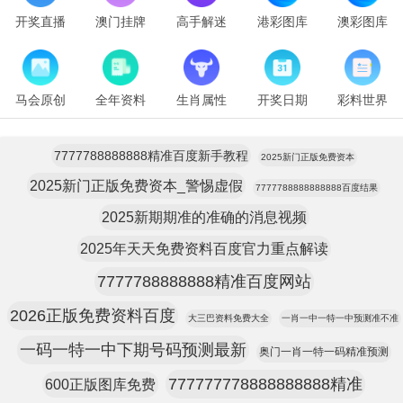
开奖直播
澳门挂牌
高手解迷
港彩图库
澳彩图库
马会原创
全年资料
生肖属性
开奖日期
彩料世界
7777788888888精准百度新手教程
2025新门正版免费资本
2025新门正版免费资本_警惕虚假
7777788888888888百度结果
2025新期期准的准确的消息视频
2025年天天免费资料百度官力重点解读
7777788888888精准百度网站
2026正版免费资料百度
大三巴资料免费大全
一肖一中一特一中预测准不准
一码一特一中下期号码预测最新
奥门一肖一特一码精准预测
777777778888888888精准
600正版图库免费