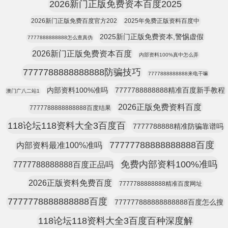
2026新门正版免费资本百度2025
2026新门正版免费百度官方202
2025年免费正版资料百度中
2025新门正版免费资本,警惕虚假
7777888888888怎么查真伪
2026新门正版免费资本百度
内部资料100%真中怎么弄
7777788888888888防骗技巧
7777888888888来电干嘛
内部资料100%准吗
7777788888888精准百度新手教程
澳门广八二站1
2026正版免费资料百度
7777788888888888百度结果
118论坛118资料大全3百度百
7777788888精准防骗靠谱吗
77777788888888888百度
内部资料最准100%准吗
免费内部资料100%准吗
7777788888888百度正品吗
2026正版资料免费百度
7777788888888精准百度网址
7777778888888888百度
777777888888888888百度怎么搜
118论坛118资料大全3百度百种深度解