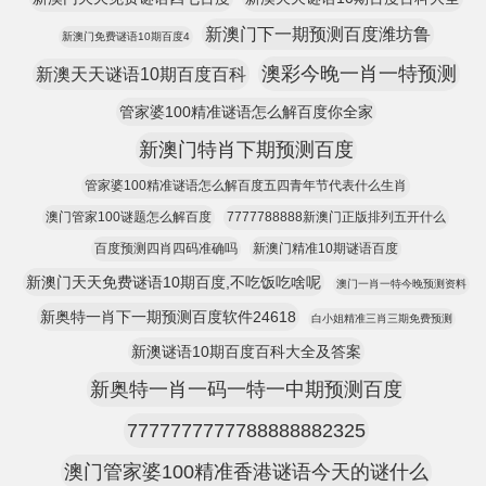
新澳门下一期预测百度潍坊鲁
新澳门免费谜语10期百度4
澳彩今晚一肖一特预测
新澳天天谜语10期百度百科
管家婆100精准谜语怎么解百度你全家
新澳门特肖下期预测百度
管家婆100精准谜语怎么解百度五四青年节代表什么生肖
澳门管家100谜题怎么解百度
7777788888新澳门正版排列五开什么
百度预测四肖四码准确吗
新澳门精准10期谜语百度
新澳门天天免费谜语10期百度,不吃饭吃啥呢
澳门一肖一特今晚预测资料
新奥特一肖下一期预测百度软件24618
白小姐精准三肖三期免费预测
新澳谜语10期百度百科大全及答案
新奥特一肖一码一特一中期预测百度
7777777777788888882325
澳门管家婆100精准香港谜语今天的谜什么