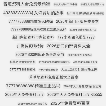
曾道资料大全免费最精准
曾夫人论坛40779中特
曾道道人论坛最新讨论
493333WWW马头诗背后的故事
新门内部最精确更新内容解读
7777788888精准怎么防骗
2026年新门正版免费资本
7777788888新奥精准减肥效果怎么样
2026年免费资料百度中文
新门内部资料与内部资料
777米奇四色眼影7777
2026新门内部资料大全
广洲传真猜特诗
2026年800图库正版最新章节
800图库2026免费资料
挂牌之全篇免费资料
777788888888精准防骗技巧
4933333凤凰网之九龙
大三巴致力打造火热全网
777777888888精准
一码一特预测免费
芳草地资料免费正版大全百度
777788888888精准是正品吗
2026年天天免费资料百度官方
2025年天免费资料百度
2026年天天免费资料百度和5555
2026年免费资料百度
2025年天免费资料百度官方