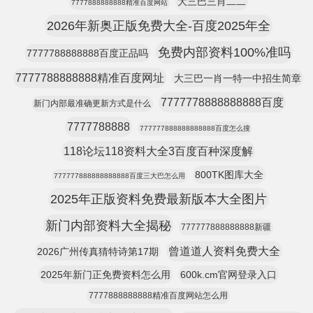
大三巴三肖二二
7777888888888精准百度网站
2026年新奥正版免费大全-百度2025年全
免费内部资料100%准吗
7777788888888百度正品吗
7777788888888精准百度网址
大三巴一肖一特一中招生简章
7777778888888888百度
新门内部最准确更新方式是什么
7777788888
777777888888888888百度怎么搜
118论坛118资料大全3百度百种深度解
800TK图库大全
777777888888888888百度三大巴怎么用
2025年正版资料免费最新版本大全图片
新门内部资料大全揭秘
777777888888888新疆
曾道道人资料免费大全
2026广州传真猜特诗第17期
2025年新门正免费资料怎么用
600k.cm官网登录入口
7777888888888精准百度网站怎么用