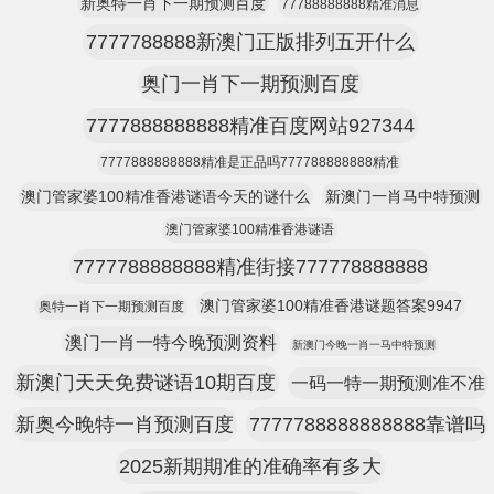
新奥特一肖下一期预测百度
77788888888精准消息
7777788888新澳门正版排列五开什么
奥门一肖下一期预测百度
7777888888888精准百度网站927344
7777888888888精准是正品吗777788888888精准
澳门管家婆100精准香港谜语今天的谜什么
新澳门一肖马中特预测
澳门管家婆100精准香港谜语
7777788888888精准街接777778888888
澳门管家婆100精准香港谜题答案9947
奥特一肖下一期预测百度
澳门一肖一特今晚预测资料
新澳门今晚一肖一马中特预测
新澳门天天免费谜语10期百度
一码一特一期预测准不准
新奥今晚特一肖预测百度
7777788888888888靠谱吗
2025新期期准的准确率有多大