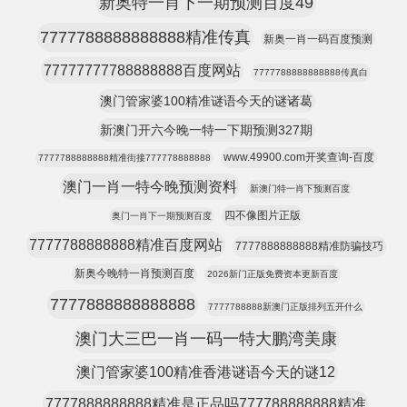
新奥特一肖下一期预测百度49
7777788888888888精准传真
新奥一肖一码百度预测
77777777788888888百度网站
7777788888888888传真白
澳门管家婆100精准谜语今天的谜诸葛
新澳门开六今晚一特一下期预测327期
www.49900.com开奖查询-百度
7777788888888精准街接777778888888
澳门一肖一特今晚预测资料
新澳门特一肖下预测百度
四不像图片正版
奥门一肖下一期预测百度
7777788888888精准百度网站
7777888888888精准防骗技巧
新奥今晚特一肖预测百度
2026新门正版免费资本更新百度
7777888888888888
7777788888新澳门正版排列五开什么
澳门大三巴一肖一码一特大鹏湾美康
澳门管家婆100精准香港谜语今天的谜12
7777888888888精准是正品吗777788888888精准