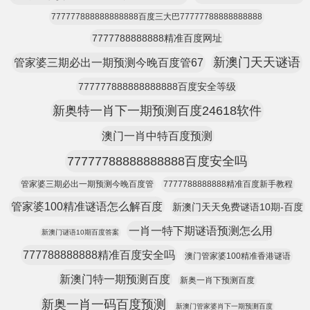
777777888888888888百度三大巴77777788888888888
7777788888888精准百度网址
新澳门天天谜语
管家婆三期必出一期预测今晚百度管67
777777888888888888百度安全等级
新奥特一肖下一期预测百度24618软件
澳门一肖中特百度预测
77777788888888888百度安全吗
管家婆三期必出一期预测今晚百度管
7777788888888精准百度新手教程
管家婆100精准谜语怎么解百度
新澳门天天免费谜语10期-百度
一肖一特下期谜语预测怎么用
新澳门谜语10期百度答案
777788888888精准百度安全吗
澳门管家婆100精准香港谜语
新澳门特一期预测百度
新奥一肖下预测百度
新奥一肖一码百度预测
新澳门管家婆肖下一期预测百度