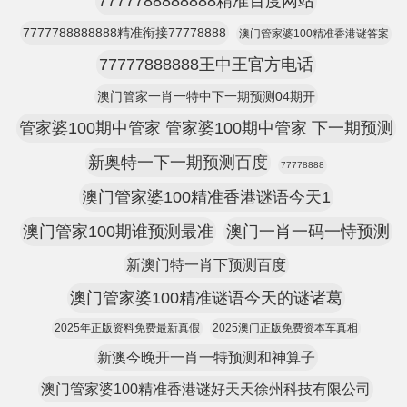
7777788888888精准百度网站
7777788888888精准衔接77778888
澳门管家婆100精准香港谜答案
77777888888王中王官方电话
澳门管家一肖一特中下一期预测04期开
管家婆100期中管家 管家婆100期中管家 下一期预测
新奥特一下一期预测百度
77778888
澳门管家婆100精准香港谜语今天1
澳门管家100期谁预测最准
澳门一肖一码一恃预测
新澳门特一肖下预测百度
澳门管家婆100精准谜语今天的谜诸葛
2025年正版资料免费最新真假
2025澳门正版免费资本车真相
新澳今晚开一肖一特预测和神算子
澳门管家婆100精准香港谜好天天徐州科技有限公司