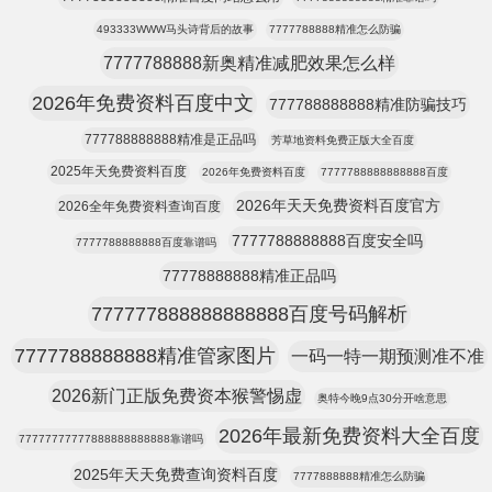
493333WWW马头诗背后的故事
7777788888精准怎么防骗
7777788888新奥精准减肥效果怎么样
2026年免费资料百度中文
777788888888精准防骗技巧
777788888888精准是正品吗
芳草地资料免费正版大全百度
2025年天免费资料百度
2026年免费资料百度
7777788888888888百度
2026年天天免费资料百度官方
2026全年免费资料查询百度
7777788888888百度安全吗
7777788888888百度靠谱吗
77778888888精准正品吗
777777888888888888百度号码解析
7777788888888精准管家图片
一码一特一期预测准不准
2026新门正版免费资本猴警惕虚
奥特今晚9点30分开啥意思
2026年最新免费资料大全百度
77777777777888888888888靠谱吗
2025年天天免费查询资料百度
7777888888精准怎么防骗