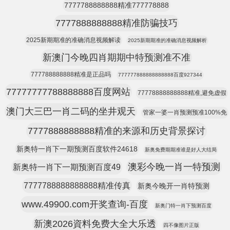
7777788888888精准777778888
7777888888888精准防骗技巧
2025新期期准的准确消息视频解读
2025新期期准的准确消息视频解析
新澳门今晚四肖期期中特预测准不准
777788888888精准是正品吗
777777888888888888百度927344
77777777788888888百度网站
77778888888888精准,避免虚假
澳门大三巴一肖二码的坐井观天
管家一婆一肖预测预准100%免
7777888888888精准的来源和历史背景探讨
新奥特一肖下一期预测百度软件24618
新奥免费期期准谁是好人大结局
澳彩今晚一肖一特预测
新奥特一肖下一期预测百度49
7777788888888888精准传真
新奥今晚开一肖特预测
www.49900.com开奖查询-百度
新奥门特一肖下预测百度
新澳2026資料免费大全大乐透
四不像图片正版