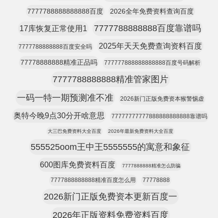
7777788888888888百度
2026全年免费资料查询百度
7777788888888百度靠谱吗
17库恢复正常使用1
2025年天天免费查询资料百度
7777788888888百度安全吗
77778888888精准正品吗
777777888888888888百度号码解析
7777788888888精准管家图片
一码一特一期预测准不准
2026新门正版免费资本猴警惕虚
奥特今晚9点30分开啥意思
77777777777888888888888靠谱吗
大三巴免费资料大全百度
2026年最新免费资料大全百度
555525oom王中王5555555的寓意和象征
600图库免费资料百度
7777888888精准怎么防骗
7777888888888精准百度怎么用
77778888
2026新门正版免费资本更新百度一
2026年正版资料免费资料百度