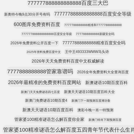
777777888888888888百度三大巴
777777888888888888百度安全等级
新奥特今晚9点30分开号有吗
600图库免费资料百度
7777788888888精准和77777888888888
777777888888888888百度安全等级
7777888888888新疆安全吗
77777888888888精准百度安全吗
2026年免费资料公开百度一下
王中王493333WWW马头诗
2025年资料免费百度中文
2026年天天免费资料百度中文权威解读
7777888888888管家靠谱吗
2026全年免费资料大全查询百度
2026年最精准的免费资料百度网站
新澳谜语10期百度百科
新澳天天谜语10期百度百科大全
新澳门天天免费谜语四七百度
新澳门免费谜语10期百度4
新澳门下一期预测百度潍坊鲁
新澳天天谜语10期百度百科
澳彩今晚一肖一特预测
管家婆100精准谜语怎么解百度你全家
新澳门特肖下期预测百度
管家婆100精准谜语怎么解百度五四青年节代表什么生