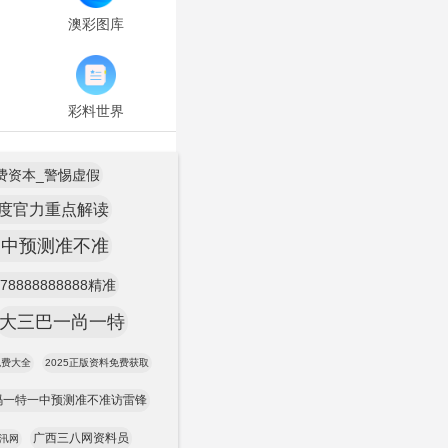
澳彩图库
彩料世界
免费资本_警惕虚假
百度官力重点解读
一中预测准不准
778888888888精准
大三巴一尚一特
免费大全
2025正版资料免费获取
码一特一中预测准不准访雷锋
广西三八网资料员
资汛网