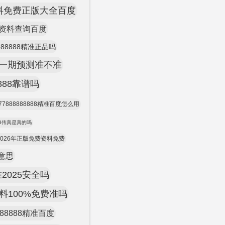
料免费正版大全百度
费资料查询百度
8888888精准正品吗
一期预测准不准
88888靠谱吗
77888888888精准百度怎么用
888传真是真的吗
2026年正版免费资料免费
么意思
精准2025安全吗
料100%免费准吗
8888888精准百度