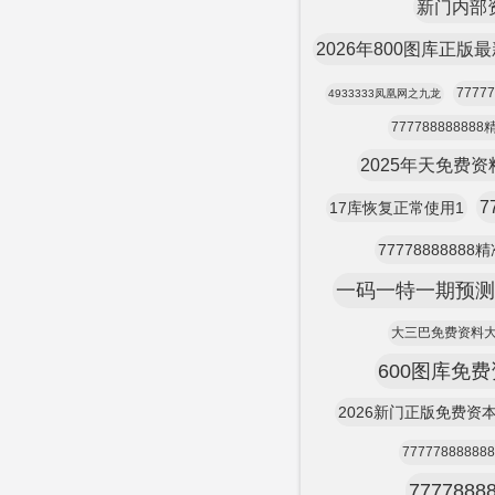
新门内部
2026年800图库正版
7777
4933333凤凰网之九龙
7777888888
2025年天免费
7
17库恢复正常使用1
7777888888
一码一特一期预测
大三巴免费资料
600图库免
2026新门正版免费资
7777788888
777788