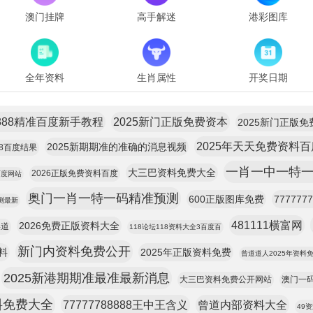
澳门挂牌
高手解迷
港彩图库
全年资料
生肖属性
开奖日期
88888精准百度新手教程
2025新门正版免费资本
2025新门正版
2025年天天免费资料
2025新期期准的准确的消息视频
888百度结果
一肖一中一特
大三巴资料免费大全
2026正版免费资料百度
准百度网站
奥门一肖一特一码精准预测
600正版图库免费
777777
测最新
481111横富网
2026免费正版资料大全
渠道
118论坛118资料大全3百度百
新门内资料免费公开
料
2025年正版资料免费
曾道道人2025年资料
2025新港期期准最准最新消息
大三巴资料免费公开网站
澳门一
料免费大全
77777788888王中王含义
曾道内部资料大全
49