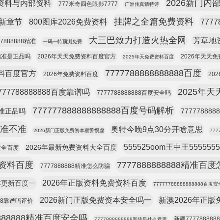
2026新门内
资料与内部资料
777米奇四色眼影7777
广洲传真猜特诗
挂牌之全篇免费资料
最新章节
800图库2026免费资料
777
大三巴致力打造火热全网
芳草地
77888888精准
一码一特预测免费
88精准是正品吗
2026年天天免费资料百度官方
2026年天天免
2025年天免费资料百度
7777788888888888百度
资料百度官方
2026年免费资料百度
20
2025年
777788888888百度靠谱吗
7777788888888百度安全吗
777777888888888888百度号码解析
8精准正品吗
77777888
准不准
奥特今晚9点30分开啥意思
2026新门正版免费资本猴警惕虚
777
555525oom王中王5555
2026年最新免费资料大全百度
大全百度
费资料百度
7777888888888精准百
7777888888精准怎么防骗
2026年正版资料免费资料百度
本更新百度一
77777788888888888百度
2026新门正版免费资本安全吗一
新澳2026年正
888靠谱吗评价
8888888精准百度安全吗
新疆777788888
7777888888888新传是什么意思