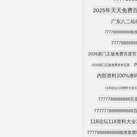
2025年天天免费
广东八二站8
777788888888
77778888
2026新门正版免费百度官
2026新门正版免费资本百度
内部资料100%准
118论坛118资料大全
7777788888888
7777778888888888
118论坛118资料大
7777888888888精准靠