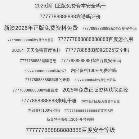
2026新门正版免费资本安全吗一
7777788888888靠谱吗评价
新澳2026年正版免费资料免费
7777888888888精准百度安全吗
777777888888888888百度怎么用
7777888888888新传是什么意思
7777788888精准2025安全吗
2025年天天免费百度资料
777788888888精准百度安全吗
7777788888是嘛意思
内部资料100%免费准吗
7777788888888888防骗技巧
777788888888精准的来源
777778888精准传真怎么防骗
2025年免费正版资料获取途径
77778888888888精准百度
7777888888888来电干嘛
2026新门正版免费资本百度
内部资料100%准吗
777777888888888888百度三大巴
新奥特今晚9点30分开号有吗
777777888888888888百度安全等级