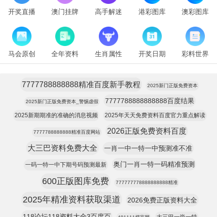
开奖直播
澳门挂牌
高手解迷
港彩图库
澳彩图库
马会原创
全年资料
生肖属性
开奖日期
彩料世界
7777788888888精准百度新手教程
2025新门正版免费资本
7777788888888888百度结果
2025新门正版免费资本_警惕虚假
2025新期期准的准确的消息视频
2025年天天免费资料百度官力重点解读
2026正版免费资料百度
7777788888888精准百度网站
大三巴资料免费大全
一肖一中一特一中预测准不准
奥门一肖一特一码精准预测
一码一特一中下期号码预测最新
600正版图库免费
777777778888888888精准
2025年精准资料获取渠道
2026免费正版资料大全
118论坛118资料大全3百度百