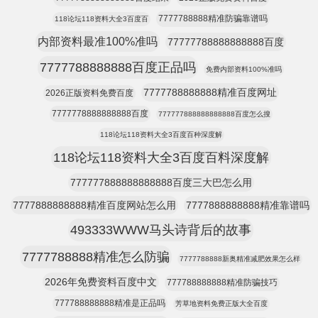
7777788888精准防骗靠谱吗
118论坛118资料大全3百度百
内部资料最准100%准吗
77777788888888888百度
7777788888888百度正品吗
免费内部资料100%准吗
7777788888888精准百度网址
2026正版资料免费百度
7777778888888888百度
777777888888888888百度怎么搜
118论坛118资料大全3百度百种深度解
118论坛118资料大全3百度百料深度解
777777888888888888百度三大巴怎么用
7777888888888精准百度网站怎么用
7777888888888精准靠谱吗
493333WWW马头诗背后的故事
7777788888精准怎么防骗
7777788888新奥精准减肥效果怎么样
2026年免费资料百度中文
777788888888精准防骗技巧
777788888888精准是正品吗
芳草地资料免费正版大全百度