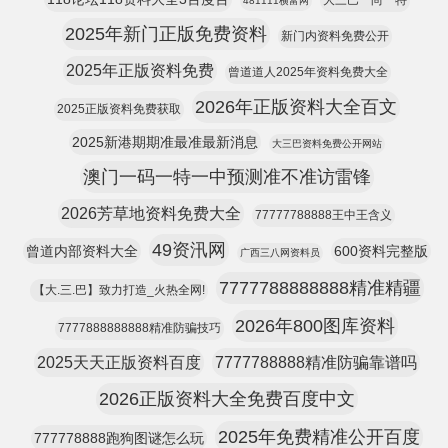
大三巴一尚一特
481111横富网
2025年新门正版免费资料
新门内资料免费公开
2025年正版资料免费
曾道道人2025年资料免费大全
2026年正版资料大全百文
2025正版资料免费获取
2025新港期期准最准最新消息
大三巴资料免费公开网站
澳门一码一特一中预测准不准访雷锋
2026芳草地资料免费大全
77777788888王中王含义
49资汛网
曾道内部资料大全
600资料完整版
广西三八网资料员
7777788888888精准精疆
【大.三.巴】致力打造_火热全网!
2026年800图库资料
7777888888888精准防骗技巧
2025天天正版资料百度
7777788888精准防骗靠谱吗
2026正版资料大全免费百度中文
2025年免费精准公开百度
777778888跑狗图谜怎么玩