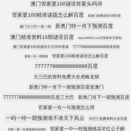
澳门管家婆100谜语答案头码诗
管家婆100精准谜题怎么解百度
新澳门免费谜语20期百度
新奥门特一肖下预测百度
澳门大三巴一肖一码
澳门精准资料10期谜语百度
www.49900.com开奖查询-百度免.
澳门管家婆100准谜语今天26年香港
7777888888888888精准传情
管家婆100精准谜语怎么解百度
新奥一肖一期预测
777777888888888888百度
大三巴的资料免费大全虎略龙韬
新奥门特一肖下一期预测百度老澳门
777777888888888888百度三大巴
新奥门肖下一期预测百度
官家婆一肖一马预测怎么用
一码一特一期预测准不准天下风云
大巴三免费资料大全百度
管家婆一中一特预测桃花羊红公子醉
管家一婆一肖谁预测坐收渔利