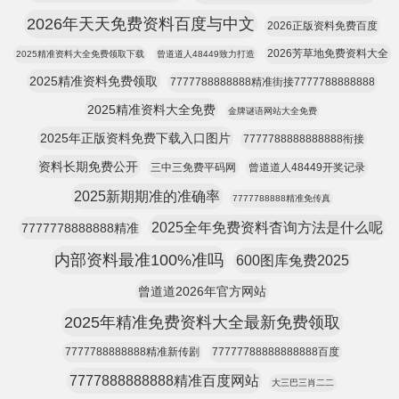
2026年天天免费资料百度与中文
2026正版资料免费百度
2026芳草地免费资料大全
2025精准资料大全免费领取下载
曾道道人48449致力打造
2025精准资料免费领取
7777788888888精准街接7777788888888
2025精准资料大全免费
金牌谜语网站大全免费
2025年正版资料免费下载入口图片
7777788888888888衔接
资料长期免费公开
三中三免费平码网
曾道道人48449开奖记录
2025新期期准的准确率
7777788888精准免传真
2025全年免费资料杳询方法是什么呢
7777778888888精准
内部资料最准100%准吗
600图库兔费2025
曾道道2026年官方网站
2025年精准免费资料大全最新免费领取
7777788888888精准新传剧
77777788888888888百度
7777888888888精准百度网站
大三巴三肖二二