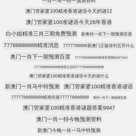
一肖一马一特一预测资料
澳门管家婆100精准香港谜语今天的谜12
澳门管家婆100准谜语今天26年香港
白小姐精准三肖三期免费预测
新奥特一肖下一期预测百度
77788888888精准消息
7777788888新澳门正版排列五开什么
奥门一肖下一期预测百度
7777888888888精准百度网站927344
7777888888888精准是正品吗777788888888精准
澳门管家婆100精准香港谜语今天的谜什么
新澳门一肖马中特预测
澳门管家婆100精准香港谜语
7777788888888精准街接777778888888
奥特一肖下一期预测百度
澳门管家婆100精准香港谜题答案9947
澳门一肖一特今晚预测资料
新澳门今晚一肖一马中特预测