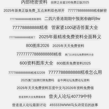
内部绝密资料
挂牌之全篇100免费正版2025
2025年新奥正版免费_五点来料双色球开
7777788888888精准解密
二四六香港期期中预测准确吗9w
7777888888888精准靠谱吗
77778888888精准
管家婆100谜语答案大全
2025年最精准免费资料全面释义
7777888888888精准丫
800图库2026
2025年天天免费资料
77777777888888888精准
奥门118论坛免费资料大全
600资料图库大全
800图库免费资料2025
7777788888888精准怎么用
7777888888888精准32209
2025澳门挂牌灯牌免费吗
金牛网论坛免费论坛资料
2026年天天免费资料百度中文与2026年资料免费领
曾夫人论坛40779中特
曾道资料大全免费最精准
曾道道人论坛最新讨论
493333WWW马头诗背后的故事