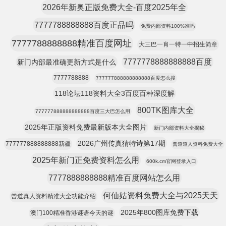
2026年新奥正版免费大全-百度2025年全
7777788888888百度正品吗
免费内部资料100%准吗
7777788888888精准百度网址
大三巴一肖一特一中招生简章
7777778888888888百度
新门内部最准确更新方式是什么
7777788888
777777888888888888百度怎么搜
118论坛118资料大全3百度百种深度解
800TK图库大全
777777888888888888百度三大巴怎么用
2025年正版资料免费最新版本大全图片
新门内部资料大全揭秘
2026广州传真猜特诗第17期
777777888888888新疆
曾道道人资料免费大全
2025年新门正免费资料怎么用
600k.cm官网登录入口
7777888888888精准百度网站怎么用
何仙姑资料兔费大全与2025天天
曾道真人资料精准大全功能介绍
2025年800图库免费下载
澳门100精准香港谜语今天的谜