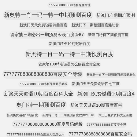
7777788888888精准百度网址
新奥特一肖一码一特一中期预测百度
新澳门准期期准预测
新澳门天天免费谜语诗曲百度
新澳门下一期预测百度潍坊鲁
管家婆三期必出一期预测今晚百度管67
新澳门特肖下期预测百度
新澳门精准10期谜语百度
新奥特一肖一码一特一中期预测百度
管家婆100精准谜语怎么解百度你全家
777777888888888888百度安全等级
新奥特一肖下一期预测百度跟新奥免
新澳门天天免费谜语四七百度
7777788888888精准百度新手教程
新澳天天谜语10期百度百科大全
新澳门免费谜语10期百度4
奥门特一期预测百度
新澳天天谜语10期百度百科
新澳免费谜语10期百度
新奥特一肖下一期预测百度软件24618
大三巴免费资料大全百度
777777888888888888百度号码解析
7777788888888百度安全吗
77777788888888888百度安全吗
777777888888888888百度三大巴怎么用