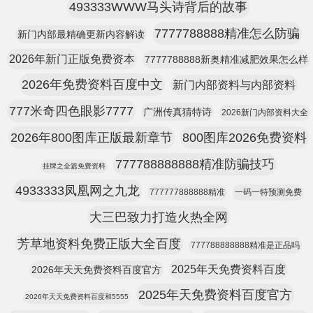
493333WWW马头诗背后的故事
7777788888精准怎么防骗
新门内部最精确更新内容解读
2026年新门正版免费资本
7777788888新奥精准减肥效果怎么样
2026年免费资料百度中文
新门内部资料与内部资料
777米奇四色眼影7777
广洲传真猜特诗
2026新门内部资料大全
2026年800图库正版最新章节
800图库2026免费资料
777788888888精准防骗技巧
挂牌之全篇免费资料
4933333凤凰网之九龙
777777888888精准
一码一特预测免费
大三巴致力打造火热全网
芳草地资料免费正版大全百度
777788888888精准是正品吗
2025年天免费资料百度
2026年天天免费资料百度官方
2025年天免费资料百度官方
2026年天天免费资料百度和5555