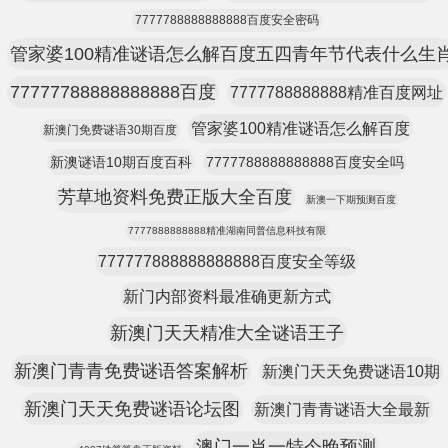
7777788888888888百度安全密码
管家婆100精准谜语怎么解百度五四青年节代表什么生
77777788888888888百度
7777788888888精准百度网址
管家婆100精准谜语怎么解百度
新澳门免费谜语30期百度
新澳谜语10期百度百科
7777788888888888百度安全吗
芳草地资料免费正版大全百度
新澳一下期预测百度
7777888888888精准湖南同普信息科技有限
777777888888888888百度安全等级
新门内部资料最准确更新方式
新澳门天天精准大全谜语王子
新澳门青青免费谜语答案解析
新澳门天天免费谜语10期
新澳门天天免费谜语论坛图
新澳门青青谜语大全最新
澳门一肖一特今晚预测