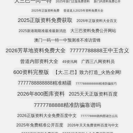
大三巴一尚一特
2025年新门正版免费资料
新门内资料免费公开
2025年正版资料免费
曾道道人2025年资料免费大全
2025正版资料免费获取
2026年正版资料大全百文
大三巴资料免费公开网站
2025新港期期准最准最新消息
澳门一码一特一中预测准不准访雷锋
2026芳草地资料免费大全
77777788888王中王含义
曾道内部资料大全
广西三八网资料员
49资汛网
600资料完整版
【大.三.巴】致力打造_火热全网!
7777788888888精准精疆
7777888888888精准防骗技巧
2026年800图库资料
2025天天正版资料百度
7777788888精准防骗靠谱吗
2026正版资料大全免费百度中文
777778888跑狗图谜怎么玩
2025年免费精准公开百度
2026年天天免费资料百度与中文