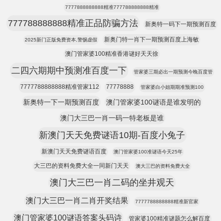
7777888888888精准777788888888精准
777788888888精准正品防骗方法
新奥特一码下一期预测百度
新奥门特一肖下一期预测百度上海敏
2025新门正版免费资本,警惕虚假
澳门管家婆100精准香港谜好天天徐
二四六期期中预测准百度一下
管家婆三期必出一期预测今晚百度管
7777788888888精准管家112
77778888
管家婆白小姐期期准预测100
新奥特一下一期预测百度
澳门管家婆100谜语是谁发明的
澳门大三巴一肖一码一特老板是谁
新澳门天天免费谜语10期-百度小兔子
新澳门天天免费谜语百度
澳门管家婆100准谜语今天25年
大三巴的资料免费大全一同新门天天
澳大三巴的资料免费大全
澳门大三巴一肖二码的坐井观天
澳门大三巴一肖二肖开奖结果
7777788888888精准新官家
澳门管家婆100谜语答案头码诗
管家婆100精准谜题怎么解百度