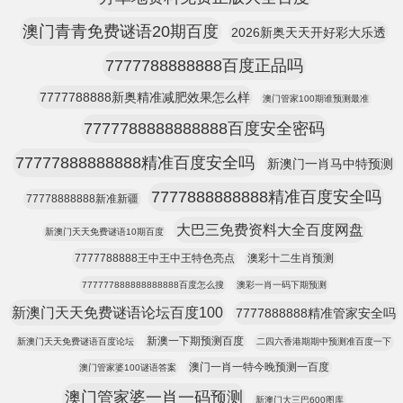
澳门青青免费谜语20期百度
2026新奥天天开好彩大乐透
7777788888888百度正品吗
7777788888新奥精准减肥效果怎么样
澳门管家100期谁预测最准
7777788888888888百度安全密码
77777888888888精准百度安全吗
新澳门一肖马中特预测
7777888888888精准百度安全吗
77778888888新准新疆
大巴三免费资料大全百度网盘
新澳门天天免费谜语10期百度
7777788888王中王中王特色亮点
澳彩十二生肖预测
777777888888888888百度怎么搜
澳彩一肖一码下期预测
新澳门天天免费谜语论坛百度100
7777888888精准管家安全吗
新澳一下期预测百度
新澳门天天免费谜语百度论坛
二四六香港期期中预测准百度一下
澳门一肖一特今晚预测一百度
澳门管家婆100谜语答案
澳门管家婆一肖一码预测
新澳门大三巴600图库