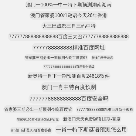
澳门一100%一中一特下期预测湖南湖南
澳门管家婆100准谜语今天26年香港
大三巴成都三肖三码中特
777777888888888888百度三大巴77777788888888888
7777788888888精准百度网址
管家婆三期必出一期预测今晚百度管67
新澳门天天谜语
777777888888888888百度安全等级
新奥特一肖下一期预测百度24618软件
澳门一肖中特百度预测
77777788888888888百度安全吗
管家婆三期必出一期预测今晚百度管
7777788888888精准百度新手教程
新澳门天天免费谜语10期-百度
管家婆100精准谜语怎么解百度
一肖一特下期谜语预测怎么用
新澳门谜语10期百度答案