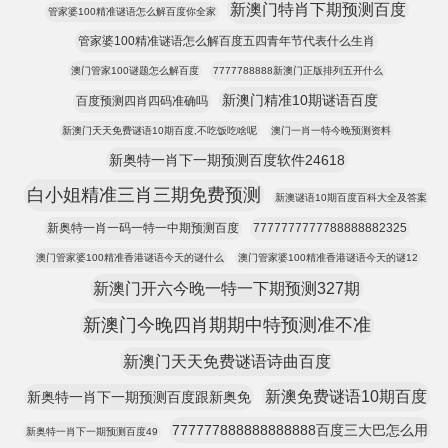
新澳门特肖下期预测百度
管家婆100精准谜语怎么解百度你全家
管家婆100精准谜语怎么解百度五四青年节代表什么生肖
澳门管家100谜题怎么解百度
7777788888新澳门正版排列五开什么
新澳门精准10期谜语百度
百度预测四肖四码准确吗
新澳门天天免费谜语10期百度,不吃饭吃啥呢
澳门一肖一特今晚预测资料
新奥特一肖下一期预测百度软件24618
白小姐精准三肖三期免费预测
新澳谜语10期百度百科大全及答案
新奥特一肖一码一特一中期预测百度
7777777777788888882325
澳门管家婆100精准香港谜语今天的谜什么
澳门管家婆100精准香港谜语今天的谜12
新澳门开六今晚一特一下期预测327期
新澳门今晚四肖期期中特预测准不准
新澳门天天免费谜语诗曲百度
新澳免费谜语10期百度
新奥特一肖下一期预测百度跟新奥免
777777888888888888百度三大巴怎么用
新奥特一肖下一期预测百度49