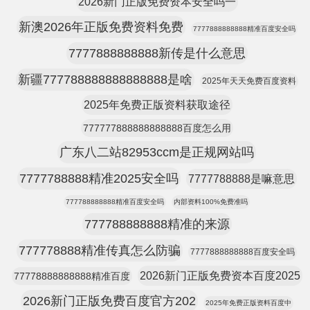
2026新门正版免费资本安全吗一
新澳2026年正版免费资料免费
7777888888888精准百度安全吗
7777888888888新传是什么意思
新疆777788888888888888是啥
2025年天天免费百度资料
2025年免费正版资料获取途径
777777888888888888百度怎么用
广东八二站82953ccm是正规网站吗
7777788888精准2025安全吗
7777788888是嘛意思
777788888888精准百度安全吗
内部资料100%免费准吗
777788888888精准的来源
777778888精准传真怎么防骗
7777888888888百度安全吗
2026新门正版免费资本百度2025
77778888888888精准百度
2026新门正版免费百度官方202
2025年免费正版资料百度中