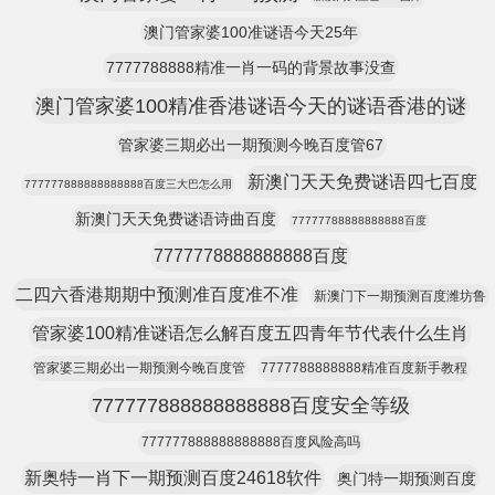
澳门管家婆100准谜语今天25年
7777788888精准一肖一码的背景故事没查
澳门管家婆100精准香港谜语今天的谜语香港的谜
管家婆三期必出一期预测今晚百度管67
新澳门天天免费谜语四七百度
777777888888888888百度三大巴怎么用
新澳门天天免费谜语诗曲百度
77777788888888888百度
7777778888888888百度
二四六香港期期中预测准百度准不准
新澳门下一期预测百度潍坊鲁
管家婆100精准谜语怎么解百度五四青年节代表什么生肖
管家婆三期必出一期预测今晚百度管
7777788888888精准百度新手教程
777777888888888888百度安全等级
777777888888888888百度风险高吗
新奥特一肖下一期预测百度24618软件
奥门特一期预测百度