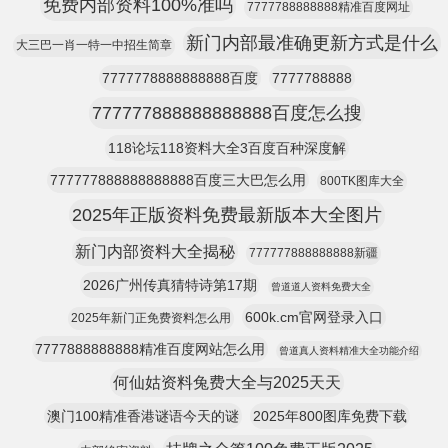
免费内部资料100%准吗
7777788888888精准百度网址
新门内部最准确更新方式是什么
大三巴一肖一特一中招生简章
7777778888888888百度
7777788888
777777888888888888百度怎么搜
118论坛118资料大全3百度百种深度解
777777888888888888百度三大巴怎么用
800TK图库大全
2025年正版资料免费最新版本大全图片
新门内部资料大全揭秘
777777888888888新疆
2026广州传真猜特诗第17期
曾道道人资料免费大全
600k.cm官网登录入口
2025年新门正免费资料怎么用
7777888888888精准百度网站怎么用
曾道真人资料精准大全功能介绍
何仙姑资料兔费大全与2025天天
澳门100精准香港谜语今天的谜
2025年800图库免费下载