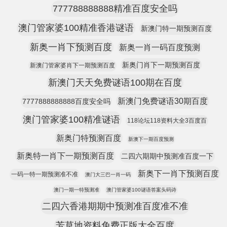
777788888888精准百度安全吗
澳门管家婆100精准香港谜语
新澳门特一期预测百度
新奥一肖下预测百度
新奥一肖一码百度预测
新奥门肖下一期预测百度
新澳门管家婆肖下一期预测百度
新澳门天天免费谜语100期在百度
新澳门免费谜语30期百度
7777888888888百度安全吗
澳门管家婆100精准谜语
118论坛118资料大全3百度百
新奥门特预测百度
新澳下一期百度预测
新奥特一肖下一期预测百度
二四六期期中预测准百度一下
新奥下一肖下预测百度
一码一特一期预测准不准
澳门大三巴一肖一码
澳门一期一特预测准
澳门管家婆100谜语答案头码诗
二四六香港期期中预测准百度准不准
芳草地资料免费正版大全百度