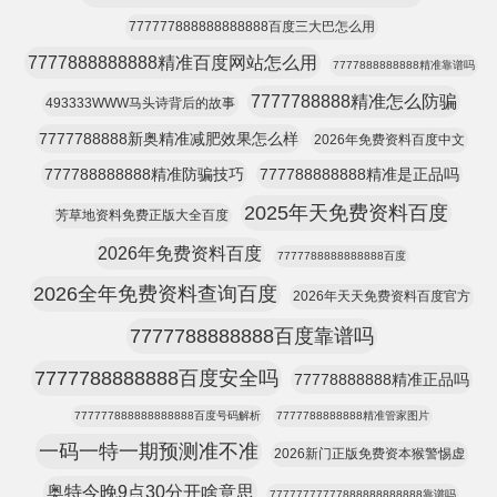
777777888888888888百度三大巴怎么用
7777888888888精准百度网站怎么用
7777888888888精准靠谱吗
7777788888精准怎么防骗
493333WWW马头诗背后的故事
7777788888新奥精准减肥效果怎么样
2026年免费资料百度中文
777788888888精准防骗技巧
777788888888精准是正品吗
2025年天免费资料百度
芳草地资料免费正版大全百度
2026年免费资料百度
7777788888888888百度
2026全年免费资料查询百度
2026年天天免费资料百度官方
7777788888888百度靠谱吗
7777788888888百度安全吗
77778888888精准正品吗
777777888888888888百度号码解析
7777788888888精准管家图片
一码一特一期预测准不准
2026新门正版免费资本猴警惕虚
奥特今晚9点30分开啥意思
77777777777888888888888靠谱吗