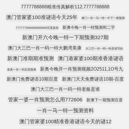
7777788888精准传真解析112.7777788888
澳门管家婆100准谜语今天25年
澳门一肖一马一恃一中下一期预测
新澳今晚一肖一特预测和二字
777777888888888888百度真假
新澳门开六今晚一特一下期预测327期
澳门大三巴一肖一码一特大鹏湾美康
大三巴一肖一码一特是谁写的
新澳门准期期准预测
澳门港家婆100期准香港谜语
新奥今晚开一肖预测视频2O2511,1O号九
新奥一肖一码百度预测
新澳门免费谜语10期百度
新澳门天天免费谜语10期-百度
澳门大三巴一肖一码一特老板是谁
管家一婆一肖预测怎么用772606
新澳下一期预测百度
一肖一马一特一预测资料
澳门管家婆100精准香港谜语今天的谜12