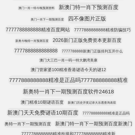
新澳门特一肖下预测百度
澳门一肖一特今晚预测资料
四不像图片正版
奥门一肖下一期预测百度
7777788888888精准百度网站
7777888888888精准防骗技巧
2026新门正版免费资本更新百度
新奥今晚特一肖预测百度
7777888888888888
7777788888新澳门正版排列五开什么
澳门大三巴一肖一码一特大鹏湾美康
澳门管家婆100精准香港谜语今天的谜12
7777888888888精准是正品吗777788888888精准
新奥特一肖下一期预测百度软件24618
澳门精准10期谜语百度
新澳门历史开奖记录大乐透查询表双
新澳门天天免费谜语10期百度
777788888888精准是正品吗
新澳门特一肖下一期预测百度新澳门
奥特一肖下一期预测百度
7777788888888精准衔接和777788888888精准新