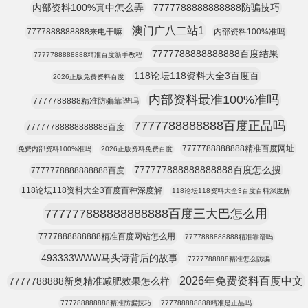
内部资料100%真中怎么弄
7777788888888888防骗技巧
澳门广八二站1
7777888888888来电干嘛
内部资料100%准吗
7777788888888888百度结果
7777788888888精准百度新手教程
118论坛118资料大全3百度百
2026正版免费资料百度
内部资料最准100%准吗
7777788888精准防骗靠谱吗
7777788888888百度正品吗
77777788888888888百度
7777788888888精准百度网址
免费内部资料100%准吗
2026正版资料免费百度
777777888888888888百度怎么搜
7777778888888888百度
118论坛118资料大全3百度百种深度解
118论坛118资料大全3百度百料深度解
777777888888888888百度三大巴怎么用
7777888888888精准百度网站怎么用
7777888888888精准靠谱吗
493333WWW马头诗背后的故事
7777788888精准怎么防骗
2026年免费资料百度中文
7777788888新奥精准减肥效果怎么样
777788888888精准防骗技巧
777788888888精准是正品吗