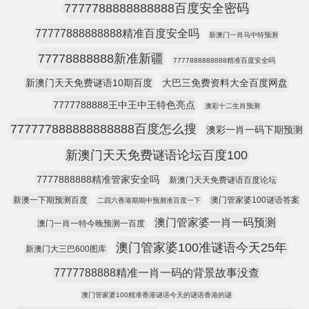
7777788888888888百度安全密码
77777888888888精准百度安全吗
新澳门一肖马中特预测
77778888888新准新疆
7777888888888精准百度安全吗
新澳门天天免费谜语10期百度
大巴三免费资料大全百度网盘
7777788888王中王中王特色亮点
澳彩十二生肖预测
777777888888888888百度怎么搜
澳彩一肖一码下期预测
新澳门天天免费谜语论坛百度100
7777888888精准管家安全吗
新澳门天天免费谜语百度论坛
新澳一下期预测百度
澳门管家婆100谜语答案
二四六香港期期中预测准百度一下
澳门管家婆一肖一码预测
澳门一肖一特今晚预测一百度
澳门管家婆100准谜语今天25年
新澳门大三巴600图库
7777788888精准一肖一码的背景故事没查
澳门管家婆100精准香港谜语今天的谜语香港的谜