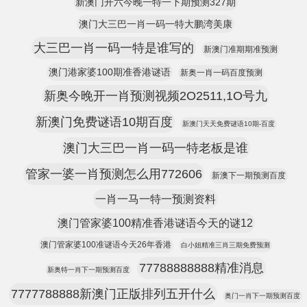
新澳门开六今晚一特一下期预测327期
澳门大三巴一肖一码一特大鹏湾美康
大三巴一肖一码一特是谁写的
新澳门准期期准预测
澳门港家婆100期准香港谜语
新奥一肖一码百度预测
新奥今晚开一肖预测视频2O2511,1O号九
新澳门免费谜语10期百度
新澳门天天免费谜语10期-百度
澳门大三巴一肖一码一特老板是谁
管家一婆一肖预测怎么用772606
新澳下一期预测百度
一肖一马一特一预测资料
澳门管家婆100精准香港谜语今天的谜12
澳门管家婆100准谜语今天26年香港
白小姐精准三肖三期免费预测
77788888888精准消息
新奥特一肖下一期预测百度
7777788888新澳门正版排列五开什么
奥门一肖下一期预测百度