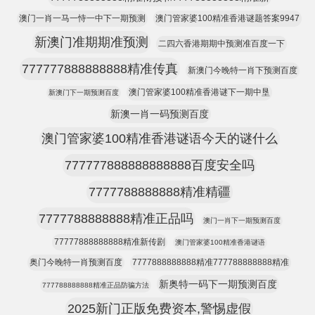
澳门一肖一马一恃一中下一期预测
澳门管家婆100精准香港谜题答案9947
新澳门准期期准预测
二四六香港期期中预测准百度一下
777777888888888精准传真
新澳门今晚特一肖下预测百度
澳门管家婆100精准香港谜下一期中垦
新澳门下一期预测百度
新澳一肖一码预测百度
澳门管家婆100精准香港谜语今天的谜什么
777777888888888888百度安全吗
7777788888888精准精疆
7777788888888精准正品吗
澳门一肖下一期预测百度
77777888888888精准新传剧
澳门管家婆100精准香港谜语
奥门今晚特一肖预测百度
7777888888888精准777788888888精准
新奥特一码下一期预测百度
777788888888精准正品防骗方法
2025新门正版免费资本,警惕虚假