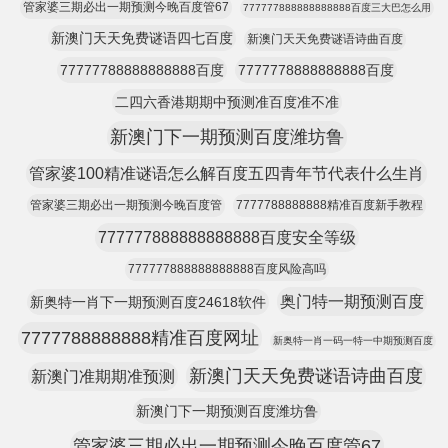
管家婆三期必出一期预测今晚百度管67
777777888888888888百度三大巴怎么用
新澳门天天免费谜语四七百度
新澳门天天免费谜语诗曲百度
77777788888888888百度
7777778888888888百度
二四六香港期期中预测准百度准不准
新澳门下一期预测百度潍坊鲁
管家婆100精准谜语怎么解百度五四青年节代表什么生肖
管家婆三期必出一期预测今晚百度管
7777788888888精准百度新手教程
777777888888888888百度安全等级
777777888888888888百度风险高吗
奥门特一期预测百度
新奥特一肖下一期预测百度24618软件
7777788888888精准百度网址
新奥特一肖一码一特一中期预测百度
新澳门天天免费谜语诗曲百度
新澳门准期期准预测
新澳门下一期预测百度潍坊鲁
管家婆三期必出一期预测今晚百度管67