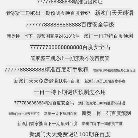
7777788888888精准百度网址
新澳门天天谜语
管家婆三期必出一期预测今晚百度管67
777777888888888888百度安全等级
澳门一肖中特百度预测
新奥特一肖下一期预测百度24618软件
77777788888888888百度安全吗
管家婆三期必出一期预测今晚百度管
7777788888888精准百度新手教程
管家婆100精准谜语怎么解百度
新澳门天天免费谜语10期-百度
新澳门谜语10期百度答案
一肖一特下期谜语预测怎么用
777788888888精准百度安全吗
澳门管家婆100精准香港谜语
新奥一肖一码百度预测
新奥一肖下预测百度
新澳门特一期预测百度
新澳门管家婆肖下一期预测百度
新奥门肖下一期预测百度
新澳门天天免费谜语100期在百度