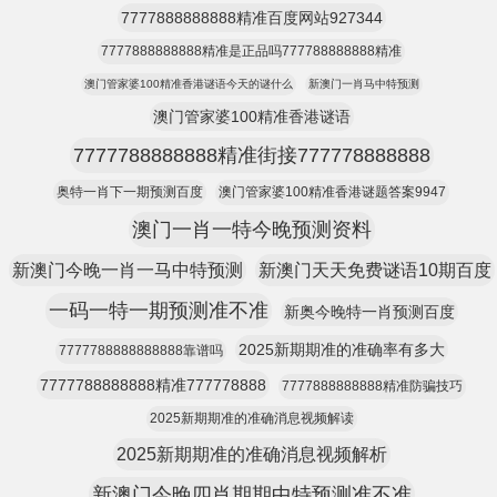
7777888888888精准百度网站927344
7777888888888精准是正品吗777788888888精准
澳门管家婆100精准香港谜语今天的谜什么
新澳门一肖马中特预测
澳门管家婆100精准香港谜语
7777788888888精准街接777778888888
奥特一肖下一期预测百度
澳门管家婆100精准香港谜题答案9947
澳门一肖一特今晚预测资料
新澳门今晚一肖一马中特预测
新澳门天天免费谜语10期百度
一码一特一期预测准不准
新奥今晚特一肖预测百度
2025新期期准的准确率有多大
7777788888888888靠谱吗
7777788888888精准777778888
7777888888888精准防骗技巧
2025新期期准的准确消息视频解读
2025新期期准的准确消息视频解析
新澳门今晚四肖期期中特预测准不准