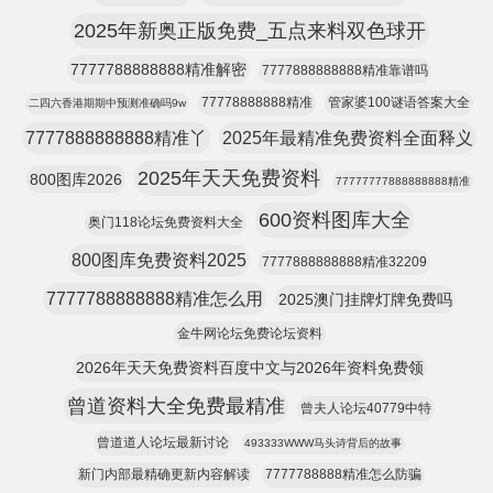
2025年新奥正版免费_五点来料双色球开
7777788888888精准解密
7777888888888精准靠谱吗
77778888888精准
管家婆100谜语答案大全
二四六香港期期中预测准确吗9w
7777888888888精准丫
2025年最精准免费资料全面释义
2025年天天免费资料
800图库2026
77777777888888888精准
600资料图库大全
奥门118论坛免费资料大全
800图库免费资料2025
7777888888888精准32209
7777788888888精准怎么用
2025澳门挂牌灯牌免费吗
金牛网论坛免费论坛资料
2026年天天免费资料百度中文与2026年资料免费领
曾道资料大全免费最精准
曾夫人论坛40779中特
曾道道人论坛最新讨论
493333WWW马头诗背后的故事
新门内部最精确更新内容解读
7777788888精准怎么防骗