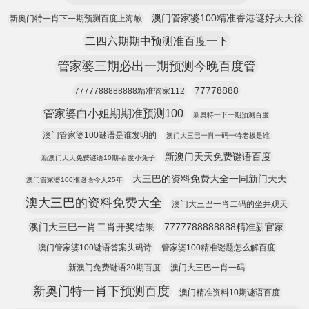
澳门管家婆100精准香港谜好天天徐
新奥门特一肖下一期预测百度上海敏
二四六期期中预测准百度一下
管家婆三期必出一期预测今晚百度管
77778888
7777788888888精准管家112
管家婆白小姐期期准预测100
新奥特一下一期预测百度
澳门管家婆100谜语是谁发明的
澳门大三巴一肖一码一特老板是谁
新澳门天天免费谜语百度
新澳门天天免费谜语10期-百度小兔子
大三巴的资料免费大全一同新门天天
澳门管家婆100准谜语今天25年
澳大三巴的资料免费大全
澳门大三巴一肖二码的坐井观天
澳门大三巴一肖二肖开奖结果
7777788888888精准新官家
澳门管家婆100谜语答案头码诗
管家婆100精准谜题怎么解百度
新澳门免费谜语20期百度
澳门大三巴一肖一码
新奥门特一肖下预测百度
澳门精准资料10期谜语百度