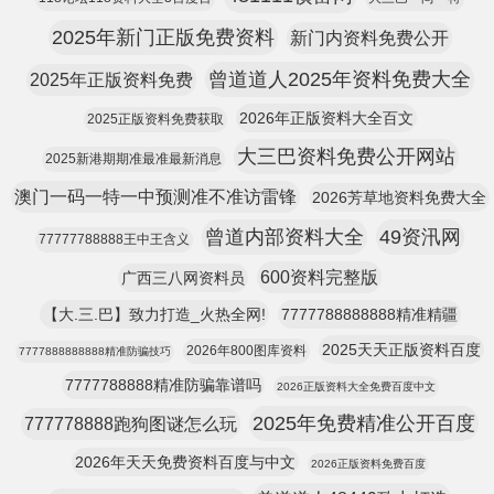
2025年新门正版免费资料
新门内资料免费公开
曾道道人2025年资料免费大全
2025年正版资料免费
2026年正版资料大全百文
2025正版资料免费获取
大三巴资料免费公开网站
2025新港期期准最准最新消息
澳门一码一特一中预测准不准访雷锋
2026芳草地资料免费大全
曾道内部资料大全
49资汛网
77777788888王中王含义
600资料完整版
广西三八网资料员
【大.三.巴】致力打造_火热全网!
7777788888888精准精疆
2025天天正版资料百度
2026年800图库资料
7777888888888精准防骗技巧
7777788888精准防骗靠谱吗
2026正版资料大全免费百度中文
2025年免费精准公开百度
777778888跑狗图谜怎么玩
2026年天天免费资料百度与中文
2026正版资料免费百度