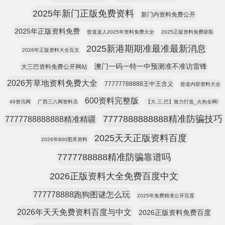
2025年新门正版免费资料
新门内资料免费公开
2025年正版资料免费
曾道道人2025年资料免费大全
2025正版资料免费获取
2025新港期期准最准最新消息
2026年正版资料大全百文
澳门一码一特一中预测准不准访雷锋
大三巴资料免费公开网站
2026芳草地资料免费大全
77777788888王中王含义
曾道内部资料大全
600资料完整版
49资汛网
广西三八网资料员
【大.三.巴】致力打造_火热全网!
7777888888888精准防骗技巧
7777788888888精准精疆
2025天天正版资料百度
2026年800图库资料
7777788888精准防骗靠谱吗
2026正版资料大全免费百度中文
777778888跑狗图谜怎么玩
2025年免费精准公开百度
2026年天天免费资料百度与中文
2026正版资料免费百度