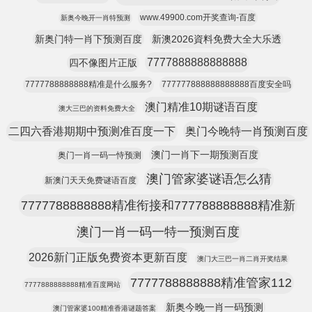
www.49900.com开奖查询-百度
新奥今晚开一肖特预测
新奥门特一肖下预测百度
新澳2026資料免费大全大乐透
7777888888888888
四不像图片正版
7777788888888精准是什么服务?
777777888888888888百度安全吗
澳门精准10期谜语百度
澳大三巴的资料免费大全
二四六香港期期中预测准百度一下
奥门今晚特一肖预测百度
澳门一肖下一期预测百度
奥门一肖一码一恃预测
澳门管家婆谜语怎么猜
新澳门天天免费谜语百度
7777788888888精准衔接和777788888888精准新
澳门一肖一码一特一预测百度
2026新门正版免费资本更新百度
澳门大三巴一肖二肖开奖结果
7777788888888精准管家112
7777888888888精准百度网站
新奥今晚一肖一码预测
澳门管家婆100精准香港谜题答案