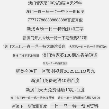
澳门管家婆100准谜语今天25年
澳门一肖一马一恃一中下一期预测
777777888888888888百度真假
新澳今晚一肖一特预测和二字
新澳门开六今晚一特一下期预测327期
澳门大三巴一肖一码一特大鹏湾美康
大三巴一肖一码一特是谁写的
澳门港家婆100期准香港谜语
新澳门准期期准预测
新奥一肖一码百度预测
新奥今晚开一肖预测视频2O2511,1O号九
新澳门免费谜语10期百度
新澳门天天免费谜语10期-百度
澳门大三巴一肖一码一特老板是谁
管家一婆一肖预测怎么用772606
一肖一马一特一预测资料
新澳下一期预测百度