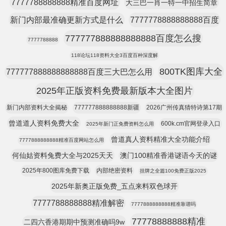
7777788888888精准百度网址
大三巴一肖一特一中招生简章
新门内部最准确更新方式是什么
7777778888888888百度
777777888888888888百度怎么搜
7777788888
118论坛118资料大全3百度百种深度解
800TK图库大全
777777888888888888百度三大巴怎么用
2025年正版资料免费最新版本大全图片
新门内部资料大全揭秘
777777888888888新疆
2026广州传真猜特诗第17期
曾道道人资料免费大全
600k.cm官网登录入口
2025年新门正免费资料怎么用
曾道真人资料精准大全功能介绍
7777888888888精准百度网站怎么用
何仙姑资料兔费大全与2025天天
澳门100精准香港谜语今天的谜
2025年800图库免费下载
内部绝密资料
挂牌之全篇100免费正版2025
2025年新奥正版免费_五点来料双色球开
7777788888888精准解密
7777888888888精准靠谱吗
77778888888精准
二四六香港期期中预测准确吗9w