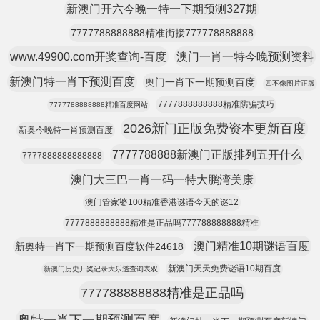
新澳门开六今晚一特一下期预测327期
7777788888888精准街接777778888888
www.49900.com开奖查询-百度
澳门一肖一特今晚预测资料
新澳门特一肖下预测百度
奥门一肖下一期预测百度
四不像图片正版
7777888888888精准防骗技巧
7777788888888精准百度网站
2026新门正版免费资本更新百度
新奥今晚特一肖预测百度
7777788888新澳门正版排列五开什么
7777888888888888
澳门大三巴一肖一码一特大鹏湾美康
澳门管家婆100精准香港谜语今天的谜12
7777888888888精准是正品吗777788888888精准
澳门精准10期谜语百度
新奥特一肖下一期预测百度软件24618
新澳门天天免费谜语10期百度
新澳门历史开奖记录大乐透查询表双
777788888888精准是正品吗