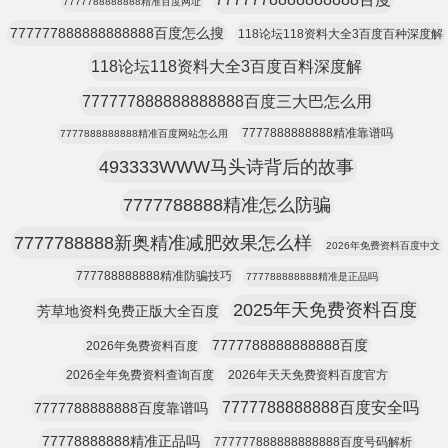
7777788888888精准百度网址
777777888888888888百度怎么搜
118论坛118资料大全3百度百种深度解
118论坛118资料大全3百度百料深度解
777777888888888888百度三大巴怎么用
7777888888888精准靠谱吗
7777888888888精准百度网站怎么用
493333WWW马头诗背后的故事
7777788888精准怎么防骗
7777788888新奥精准减肥效果怎么样
2026年免费资料百度中文
777788888888精准防骗技巧
777788888888精准是正品吗
2025年天免费资料百度
芳草地资料免费正版大全百度
7777788888888888百度
2026年免费资料百度
2026全年免费资料查询百度
2026年天天免费资料百度官方
7777788888888百度安全吗
7777788888888百度靠谱吗
77778888888精准正品吗
777777888888888888百度号码解析