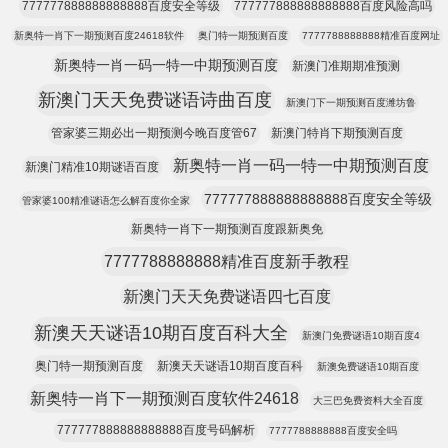
777777888888888888百度安全等级
777777888888888888百度风险高吗
新奥特一肖下一期预测百度24618软件
奥门特一期预测百度
7777788888888精准百度网址
新奥特一肖一码一特一中期预测百度
新澳门准期期准预测
新澳门天天免费谜语诗曲百度
新澳门下一期预测百度潍坊鲁
管家婆三期必出一期预测今晚百度管67
新澳门特肖下期预测百度
新奥特一肖一码一特一中期预测百度
新澳门精准10期谜语百度
777777888888888888百度安全等级
管家婆100精准谜语怎么解百度你全家
新奥特一肖下一期预测百度跟新奥免
7777788888888精准百度新手教程
新澳门天天免费谜语四七百度
新澳天天谜语10期百度百科大全
新澳门免费谜语10期百度4
奥门特一期预测百度
新澳天天谜语10期百度百科
新澳免费谜语10期百度
新奥特一肖下一期预测百度软件24618
大三巴免费资料大全百度
777777888888888888百度号码解析
7777788888888百度安全吗