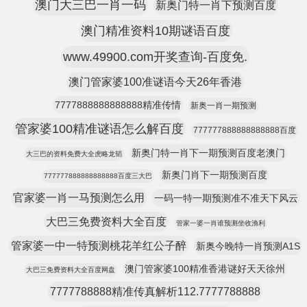
澳门大三巴一肖一码
新奥门特一肖下预测百度
澳门精准资料10期谜语百度
www.49900.com开奖查询-百度免.
澳门管家婆100准谜语今天26年香港
7777888888888888精准传情
新奥一肖一期预测
管家婆100精准谜语怎么解百度
777777888888888888百度
新奥门特一肖下一期预测百度老澳门
大三巴的资料免费大全虎略龙韬
新奥门肖下一期预测百度
777777888888888888百度三大巴
官家婆一肖一马预测怎么用
一码一特一期预测准不准天下风云
大巴三免费资料大全百度
管家一婆一肖谁预测坐收渔利
管家婆一中一特预测桃花羊红公子醉
新奥今晚特一肖预测A1S
澳门管家婆100精准香港谜好天天徐州
大巴三免费资料大全百度网盘
7777788888精准传真解析112.7777788888