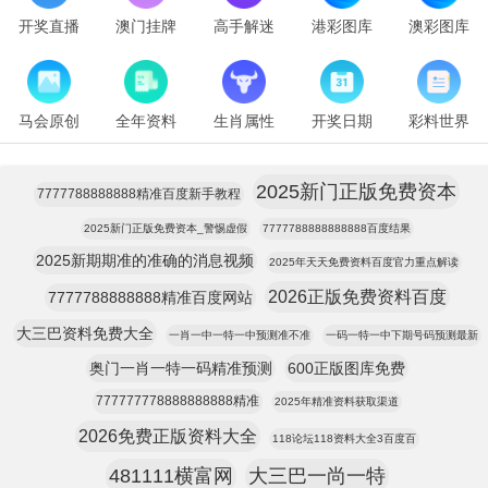
开奖直播
澳门挂牌
高手解迷
港彩图库
澳彩图库
马会原创
全年资料
生肖属性
开奖日期
彩料世界
2025新门正版免费资本
7777788888888精准百度新手教程
2025新门正版免费资本_警惕虚假
7777788888888888百度结果
2025新期期准的准确的消息视频
2025年天天免费资料百度官力重点解读
2026正版免费资料百度
7777788888888精准百度网站
大三巴资料免费大全
一肖一中一特一中预测准不准
一码一特一中下期号码预测最新
奥门一肖一特一码精准预测
600正版图库免费
777777778888888888精准
2025年精准资料获取渠道
2026免费正版资料大全
118论坛118资料大全3百度百
481111横富网
大三巴一尚一特