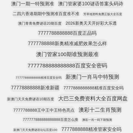
澳门一期一特预测准
澳门管家婆100谜语答案头码诗
二四六香港期期中预测准百度准不准
芳草地资料免费正版大全百度
2026新奥天天开好彩大乐透
澳门青青免费谜语20期百度
7777788888888百度正品吗
7777788888新奥精准减肥效果怎么样
澳门管家100期谁预测最准
7777788888888888百度安全密码
新澳门一肖马中特预测
77777888888888精准百度安全吗
77778888888新准新疆
7777888888888精准百度安全吗
大巴三免费资料大全百度网盘
新澳门天天免费谜语10期百度
澳彩十二生肖预测
7777788888王中王中王特色亮点
777777888888888888百度怎么搜
澳彩一肖一码下期预测
7777888888精准管家安全吗
新澳门天天免费谜语论坛百度100