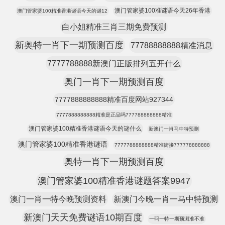
澳门管家婆100准谜语今天26年香港
澳门管家婆100精准香港谜语今天的谜12
白小姐精准三肖三期免费预测
新奥特一肖下一期预测百度
77788888888精准消息
7777788888新澳门正版排列五开什么
奥门一肖下一期预测百度
7777888888888精准百度网站927344
7777888888888精准是正品吗777788888888精准
澳门管家婆100精准香港谜语今天的谜什么
新澳门一肖马中特预测
澳门管家婆100精准香港谜语
7777788888888精准街接777778888888
奥特一肖下一期预测百度
澳门管家婆100精准香港谜题答案9947
澳门一肖一特今晚预测资料
新澳门今晚一肖一马中特预测
新澳门天天免费谜语10期百度
一码一特一期预测准不准