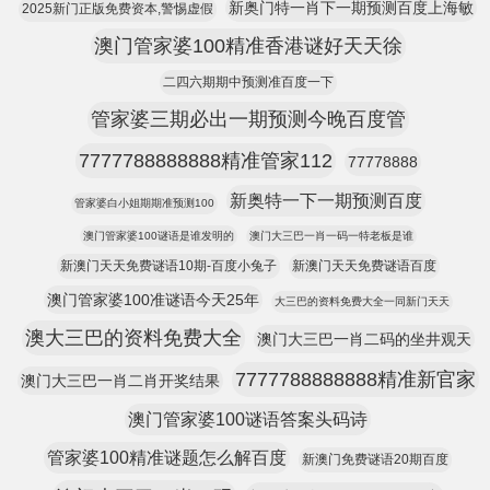
新奥门特一肖下一期预测百度上海敏
2025新门正版免费资本,警惕虚假
澳门管家婆100精准香港谜好天天徐
二四六期期中预测准百度一下
管家婆三期必出一期预测今晚百度管
7777788888888精准管家112
77778888
新奥特一下一期预测百度
管家婆白小姐期期准预测100
澳门管家婆100谜语是谁发明的
澳门大三巴一肖一码一特老板是谁
新澳门天天免费谜语10期-百度小兔子
新澳门天天免费谜语百度
澳门管家婆100准谜语今天25年
大三巴的资料免费大全一同新门天天
澳大三巴的资料免费大全
澳门大三巴一肖二码的坐井观天
7777788888888精准新官家
澳门大三巴一肖二肖开奖结果
澳门管家婆100谜语答案头码诗
管家婆100精准谜题怎么解百度
新澳门免费谜语20期百度