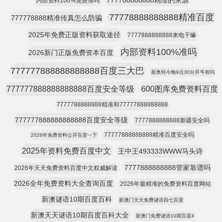
777788888888精准的来源
内部资料100%免费准吗
77778888888888精准百度
777778888精准传真怎么防骗
2025年免费正版资料获取途径
7777888888888来电干嘛
内部资料100%准吗
2026新门正版免费资本百度
777777888888888888百度三大巴
新奥特今晚9点30分开号有吗
777777888888888888百度安全等级
600图库免费资料百度
7777788888888精准和77777888888888
777777888888888888百度安全等级
7777888888888新疆安全吗
77777888888888精准百度安全吗
2026年免费资料公开百度一下
2025年资料免费百度中文
王中王493333WWW马头诗
7777888888888管家靠谱吗
2026年天天免费资料百度中文权威解读
2026全年免费资料大全查询百度
2026年最精准的免费资料百度网站
新澳谜语10期百度百科
新澳门天天免费谜语四七百度
新澳天天谜语10期百度百科大全
新澳门免费谜语10期百度4