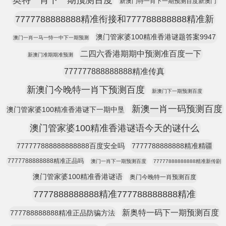
奥特一肖下一期预测百度
新澳门特一肖下一期预测百度新澳门
7777788888888精准衔接和777788888888精准新
澳门管家婆100精准香港谜题答案9947
澳门一肖一马一恃一中下一期预测
二四六香港期期中预测准百度一下
新澳门准期期准预测
777777888888888精准传真
新澳门今晚特一肖下预测百度
新澳门下一期预测百度
新澳一肖一码预测百度
澳门管家婆100精准香港谜下一期中垦
澳门管家婆100精准香港谜语今天的谜什么
777777888888888888百度安全吗
7777788888888精准精疆
7777788888888精准正品吗
澳门一肖下一期预测百度
77777888888888精准新传剧
澳门管家婆100精准香港谜语
奥门今晚特一肖预测百度
7777888888888精准777788888888精准
新奥特一码下一期预测百度
777788888888精准正品防骗方法