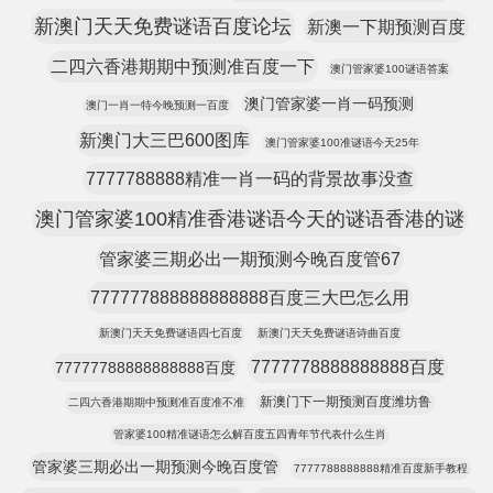
新澳门天天免费谜语百度论坛
新澳一下期预测百度
二四六香港期期中预测准百度一下
澳门管家婆100谜语答案
澳门管家婆一肖一码预测
澳门一肖一特今晚预测一百度
新澳门大三巴600图库
澳门管家婆100准谜语今天25年
7777788888精准一肖一码的背景故事没查
澳门管家婆100精准香港谜语今天的谜语香港的谜
管家婆三期必出一期预测今晚百度管67
777777888888888888百度三大巴怎么用
新澳门天天免费谜语四七百度
新澳门天天免费谜语诗曲百度
7777778888888888百度
77777788888888888百度
新澳门下一期预测百度潍坊鲁
二四六香港期期中预测准百度准不准
管家婆100精准谜语怎么解百度五四青年节代表什么生肖
管家婆三期必出一期预测今晚百度管
7777788888888精准百度新手教程