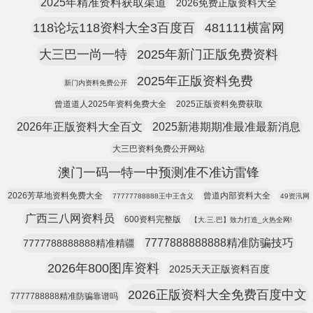
2025年精准资料获取渠道
2026免费正版资料大全
118论坛118资料大全3百度百
481111横富网
大三巴一尚一特
2025年新门正版免费资料
2025年正版资料免费
新门内资料免费公开
曾道道人2025年资料免费大全
2025正版资料免费获取
2026年正版资料大全百文
2025新港期期准最准最新消息
大三巴资料免费公开网站
澳门一码一特一中预测准不准访雷锋
2026芳草地资料免费大全
曾道内部资料大全
77777788888王中王含义
49资汛网
广西三八网资料员
600资料完整版
【大.三.巴】致力打造_火热全网!
7777888888888精准防骗技巧
7777788888888精准精疆
2026年800图库资料
2025天天正版资料百度
2026正版资料大全免费百度中文
7777788888精准防骗靠谱吗