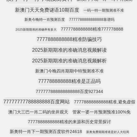
新澳门天天免费谜语10期百度
一码一特一期预测准不准
新奥今晚特一肖预测百度
7777788888888888靠谱吗
7777788888888精准777778888
2025新期期准的准确率有多大
7777888888888精准防骗技巧
2025新期期准的准确消息视频解读
2025新期期准的准确消息视频解析
新澳门今晚四肖期期中特预测准不准
777788888888精准是正品吗
777777888888888888百度927344
77777777788888888百度网站
77778888888888精准,避免虚假
澳门大三巴一肖二码的坐井观天
管家一婆一肖预测预准100%免
7777888888888精准的来源和历史背景探讨
新奥特一肖下一期预测百度软件24618
新奥免费期期准谁是好人大结局