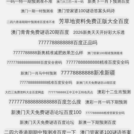
一码一特一期预测准不准
新奥下一肖下预测百度
澳门大三巴一肖一码
澳门管家婆100谜语答案头码诗
澳门一期一特预测准
芳草地资料免费正版大全百度
二四六香港期期中预测准百度准不准
澳门青青免费谜语20期百度
2026新奥天天开好彩大乐透
7777788888888百度正品吗
7777788888新奥精准减肥效果怎么样
澳门管家100期谁预测最准
77777888888888精准百度安全吗
7777788888888888百度安全密码
77778888888新准新疆
新澳门一肖马中特预测
7777888888888精准百度安全吗
新澳门天天免费谜语10期百度
澳彩十二生肖预测
大巴三免费资料大全百度网盘
7777788888王中王中王特色亮点
777777888888888888百度怎么搜
澳彩一肖一码下期预测
新澳门天天免费谜语论坛百度100
7777888888精准管家安全吗
新澳门天天免费谜语百度论坛
新澳一下期预测百度
二四六香港期期中预测准百度一下
澳门管家婆100谜语答案