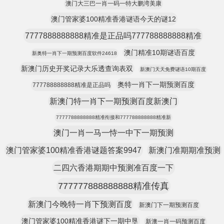
澳门大三巴一肖一码一特大鹏湾美康
澳门管家婆100精准香港谜语今天的谜12
7777888888888精准是正品吗777788888888精准
澳门精准10期谜语百度
新奥特一肖下一期预测百度软件24618
新澳门历史开奖记录大乐透查询表双
新澳门天天免费谜语10期百度
奥特一肖下一期预测百度
777788888888精准是正品吗
新澳门特一肖下一期预测百度新澳门
7777788888888精准衔接和777788888888精准新
澳门一肖一马一恃一中下一期预测
澳门管家婆100精准香港谜题答案9947
新澳门准期期准预测
二四六香港期期中预测准百度一下
777777888888888精准传真
新澳门今晚特一肖下预测百度
新澳门下一期预测百度
澳门管家婆100精准香港谜下一期中垦
新澳一肖一码预测百度