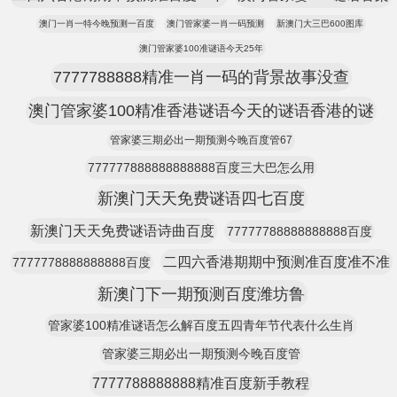
澳门一肖一特今晚预测一百度
澳门管家婆一肖一码预测
新澳门大三巴600图库
澳门管家婆100准谜语今天25年
7777788888精准一肖一码的背景故事没查
澳门管家婆100精准香港谜语今天的谜语香港的谜
管家婆三期必出一期预测今晚百度管67
777777888888888888百度三大巴怎么用
新澳门天天免费谜语四七百度
新澳门天天免费谜语诗曲百度
77777788888888888百度
二四六香港期期中预测准百度准不准
7777778888888888百度
新澳门下一期预测百度潍坊鲁
管家婆100精准谜语怎么解百度五四青年节代表什么生肖
管家婆三期必出一期预测今晚百度管
7777788888888精准百度新手教程