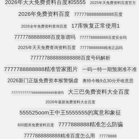
2026年天天免费资料百度和5555
2025年天免费资料百度官方
2026年免费资料百度
7777788888888888百度
17库恢复正常使用1
2026全年免费资料查询百度
7777788888888百度靠谱吗
7777788888888百度安全吗
2025年天天免费查询资料百度
77778888888精准正品吗
777777888888888888百度号码解析
7777788888888精准管家图片
一码一特一期预测准不准
2026新门正版免费资本猴警惕虚
奥特今晚9点30分开啥意思
大三巴免费资料大全百度
77777777777888888888888靠谱吗
2026年最新免费资料大全百度
555525oom王中王5555555的寓意和象征
7777888888精准怎么防骗
600图库免费资料百度
7777888888888精准百度怎么用
77778888