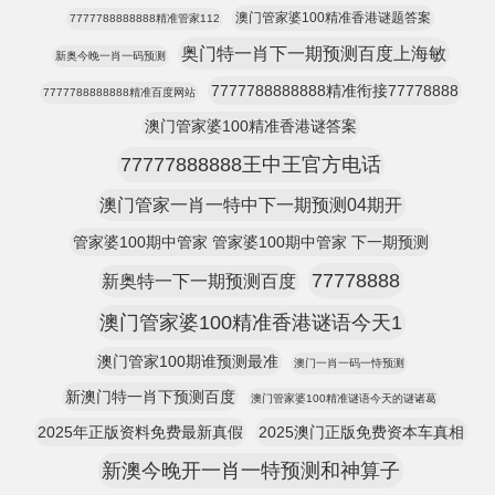
澳门管家婆100精准香港谜题答案
7777788888888精准管家112
奥门特一肖下一期预测百度上海敏
新奥今晚一肖一码预测
7777788888888精准衔接77778888
7777788888888精准百度网站
澳门管家婆100精准香港谜答案
77777888888王中王官方电话
澳门管家一肖一特中下一期预测04期开
管家婆100期中管家 管家婆100期中管家 下一期预测
77778888
新奥特一下一期预测百度
澳门管家婆100精准香港谜语今天1
澳门管家100期谁预测最准
澳门一肖一码一恃预测
新澳门特一肖下预测百度
澳门管家婆100精准谜语今天的谜诸葛
2025年正版资料免费最新真假
2025澳门正版免费资本车真相
新澳今晚开一肖一特预测和神算子