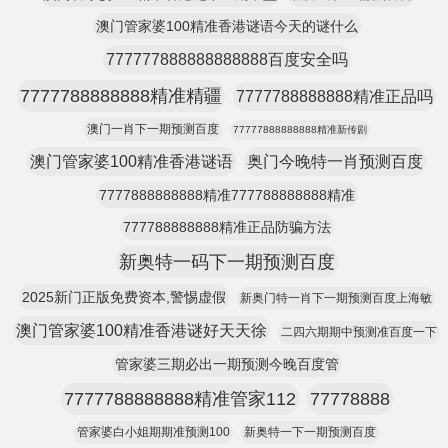
澳门管家婆100精准香港谜语今天的谜什么
777777888888888888百度安全吗
7777788888888精准精疆
7777788888888精准正品吗
澳门一肖下一期预测百度
77777888888888精准新传剧
澳门管家婆100精准香港谜语
奥门今晚特一肖预测百度
7777888888888精准777788888888精准
777788888888精准正品防骗方法
新奥特一码下一期预测百度
2025新门正版免费资本,警惕虚假
新奥门特一肖下一期预测百度上海敏
澳门管家婆100精准香港谜好天天徐
二四六期期中预测准百度一下
管家婆三期必出一期预测今晚百度管
7777788888888精准管家112
77778888
管家婆白小姐期期准预测100
新奥特一下一期预测百度