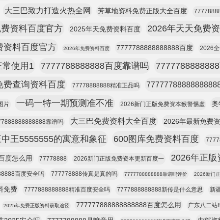
大三巴致力打造火热全网
芳草地资料免费正版大全百度
777788
天免费资料百度官方
2026年天天免费资
2025年天免费资料百度
免费资料百度官方
7777788888888888百度
202
2026年免费资料百度
正常使用1
7777788888888百度靠谱吗
7777788888
天免费查询资料百度
77777788888888
77778888888精准正品吗
一码一特一期预测准不准
奥
家图片
2026新门正版免费资本猴警惕虚
大三巴免费资料大全百度
2026年最新免费
77888888888888靠谱吗
m王中王5555555的寓意和象征
600图库免费资料百度
777
2026年正
精准百度怎么用
77778888
2026新门正版免费资本更新百度一
8888888百度安全吗
777778888传真是真的吗
7777788888888靠谱吗评价
2026新
料免费
7777888888888精准百度安全吗
7777888888888新传是什么意思
新疆
777777888888888888百度怎么用
广东八二站8
2025年免费正版资料获取途径