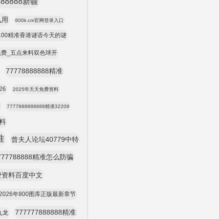
888888新疆
么用
600k.cm官网登录入口
100精准香港谜语今天的谜
免费_五点来料双色球开
77778888888精准
26
2025年天天免费资料
7777888888888精准32209
料
准
曾夫人论坛40779中特
777788888精准怎么防骗
免费资料百度中文
2026年800图库正版最新章节
777777888888精准
九龙