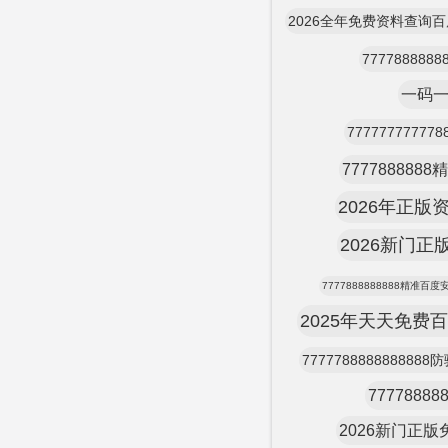
2026全年免费资料查询百
77778888
一码
77777777777
777788888
2026年正
2026新门
7777888888888精准百度
2025年天天免费
777778888888888
7777888
2026新门正