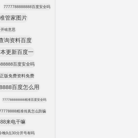
7777788888888百度安全吗
88精准管家图片
分开啥意思
费查询资料百度
资本更新百度一
8888888百度安全吗
年正版免费资料免费
888888百度怎么用
777788888888精准百度安全吗
77778888精准传真怎么防骗
8888来电干嘛
今晚9点30分开号有吗