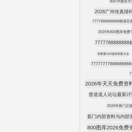
800TK图库大
2026广州传真猜
7777888888888精
2025年800图库免费
77777888888
管家婆100谜语答案大全
7777777788888888
7
2026年天天免费资
曾道道人论坛最新讨
2026年新门正
新门内部资料与内部
800图库2026免费