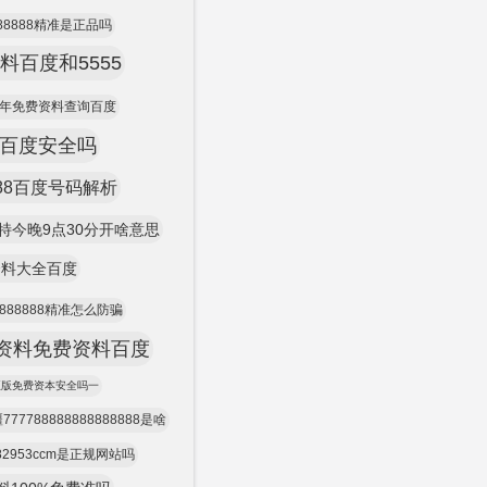
888888精准是正品吗
料百度和5555
6全年免费资料查询百度
888百度安全吗
8888百度号码解析
特今晚9点30分开啥意思
资料大全百度
7888888精准怎么防骗
版资料免费资料百度
门正版免费资本安全吗一
777788888888888888是啥
2953ccm是正规网站吗