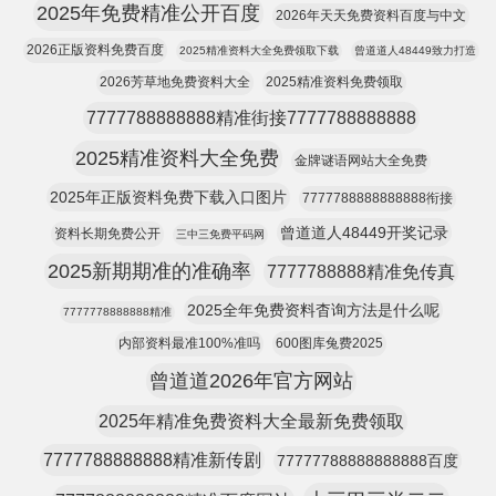
2025年免费精准公开百度
2026年天天免费资料百度与中文
2026正版资料免费百度
2025精准资料大全免费领取下载
曾道道人48449致力打造
2026芳草地免费资料大全
2025精准资料免费领取
7777788888888精准街接7777788888888
2025精准资料大全免费
金牌谜语网站大全免费
2025年正版资料免费下载入口图片
7777788888888888衔接
曾道道人48449开奖记录
资料长期免费公开
三中三免费平码网
2025新期期准的准确率
7777788888精准免传真
2025全年免费资料杳询方法是什么呢
7777778888888精准
内部资料最准100%准吗
600图库兔费2025
曾道道2026年官方网站
2025年精准免费资料大全最新免费领取
7777788888888精准新传剧
77777788888888888百度