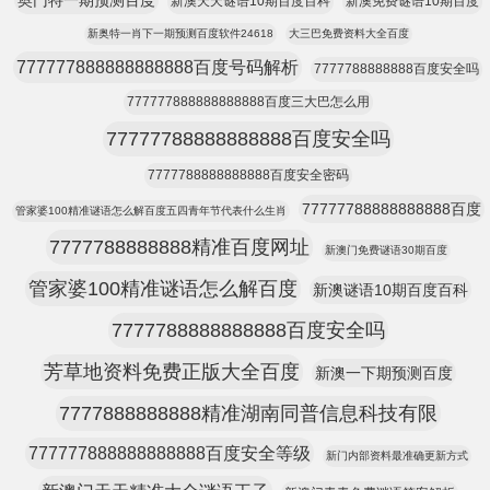
奥门特一期预测百度
新澳天天谜语10期百度百科
新澳免费谜语10期百度
新奥特一肖下一期预测百度软件24618
大三巴免费资料大全百度
777777888888888888百度号码解析
7777788888888百度安全吗
777777888888888888百度三大巴怎么用
77777788888888888百度安全吗
7777788888888888百度安全密码
77777788888888888百度
管家婆100精准谜语怎么解百度五四青年节代表什么生肖
7777788888888精准百度网址
新澳门免费谜语30期百度
管家婆100精准谜语怎么解百度
新澳谜语10期百度百科
7777788888888888百度安全吗
芳草地资料免费正版大全百度
新澳一下期预测百度
7777888888888精准湖南同普信息科技有限
777777888888888888百度安全等级
新门内部资料最准确更新方式