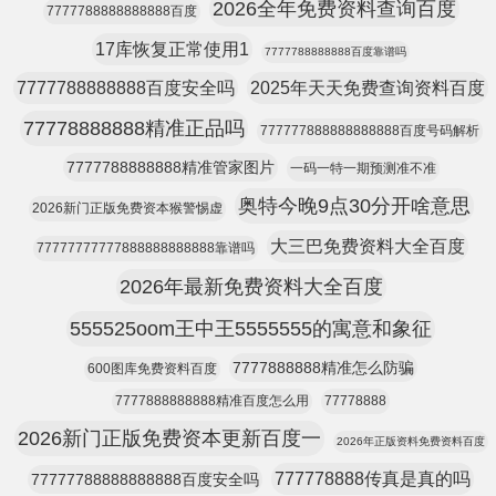
2026全年免费资料查询百度
7777788888888888百度
17库恢复正常使用1
7777788888888百度靠谱吗
7777788888888百度安全吗
2025年天天免费查询资料百度
77778888888精准正品吗
777777888888888888百度号码解析
7777788888888精准管家图片
一码一特一期预测准不准
奥特今晚9点30分开啥意思
2026新门正版免费资本猴警惕虚
大三巴免费资料大全百度
77777777777888888888888靠谱吗
2026年最新免费资料大全百度
555525oom王中王5555555的寓意和象征
7777888888精准怎么防骗
600图库免费资料百度
7777888888888精准百度怎么用
77778888
2026新门正版免费资本更新百度一
2026年正版资料免费资料百度
777778888传真是真的吗
77777788888888888百度安全吗