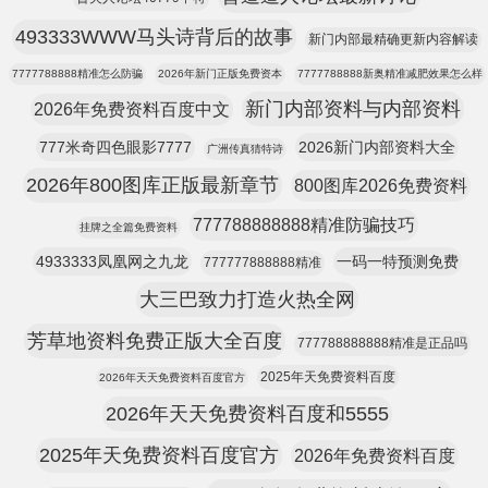
493333WWW马头诗背后的故事
新门内部最精确更新内容解读
7777788888精准怎么防骗
2026年新门正版免费资本
7777788888新奥精准减肥效果怎么样
新门内部资料与内部资料
2026年免费资料百度中文
777米奇四色眼影7777
2026新门内部资料大全
广洲传真猜特诗
2026年800图库正版最新章节
800图库2026免费资料
777788888888精准防骗技巧
挂牌之全篇免费资料
4933333凤凰网之九龙
一码一特预测免费
777777888888精准
大三巴致力打造火热全网
芳草地资料免费正版大全百度
777788888888精准是正品吗
2025年天免费资料百度
2026年天天免费资料百度官方
2026年天天免费资料百度和5555
2025年天免费资料百度官方
2026年免费资料百度