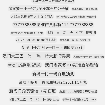
管家一婆一肖谁预测坐收渔利
管家婆一中一特预测桃花羊红公子醉
新奥今晚特一肖预测A1S
大巴三免费资料大全百度网盘
澳门管家婆100精准香港谜好天天徐州
7777788888精准传真解析112.7777788888
澳门一肖一马一恃一中下一期预测
澳门管家婆100准谜语今天25年
777777888888888888百度真假
新澳今晚一肖一特预测和二字
新澳门开六今晚一特一下期预测327期
澳门大三巴一肖一码一特大鹏湾美康
大三巴一肖一码一特是谁写的
澳门港家婆100期准香港谜语
新澳门准期期准预测
新奥一肖一码百度预测
新奥今晚开一肖预测视频2O2511,1O号九
新澳门免费谜语10期百度
新澳门天天免费谜语10期-百度
澳门大三巴一肖一码一特老板是谁
管家一婆一肖预测怎么用772606