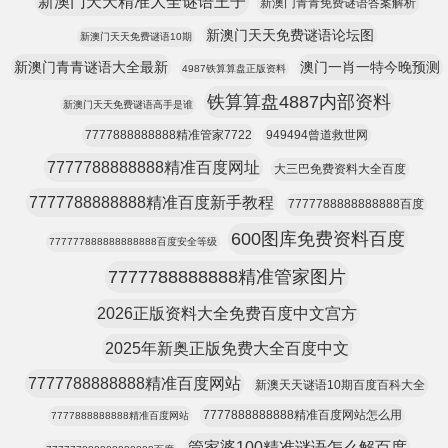
新澳门天天精准大全谜语王子
新澳门青青免费谜语答案解析
新澳门天天免费谜语论坛图
新澳门天天免费谜语10期
新澳门青青谜语大全最新
澳门一肖一特今晚预测
4987铁算算盘正版资料
铁算算盘4887内部资料
新澳门天天免费谜语高手是谁
7777888888888精准管家7722
949494曾道救世网
7777788888888精准百度网址
大三巴免费资料大全百度
7777788888888精准百度新手教程
7777788888888888百度
600图库免费资料百度
777777888888888888百度安全等级
7777788888888精准管家图片
2026正版资料大全免费百度中文宫方
2025年新奥正版免费大全百度中文
7777788888888精准百度网站
新澳天天谜语10期百度百科大全
7777888888888精准百度网站怎么用
7777888888888精准百度网站
管家婆100精准谜语怎么解百度