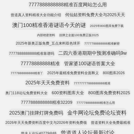
7777888888888精准百度网站怎么用
何仙姑资料兔费大全与2025天天
曾道真人资料精准大全功能介绍
澳门100精准香港谜语今天的谜
2025年800图库免费下载
内部绝密资料
挂牌之全篇100免费正版2025
2025年新奥正版免费_五点来料双色球开
7777788888888精准解密
二四六香港期期中预测准确吗9w
7777888888888精准靠谱吗
77778888888精准
管家婆100谜语答案大全
2025年最精准免费资料全面释义
800图库2026
7777888888888精准丫
2025年天天免费资料
77777777888888888精准
600资料图库大全
800图库免费资料2025
奥门118论坛免费资料大全
7777888888888精准32209
7777788888888精准怎么用
金牛网论坛免费论坛资料
2025澳门挂牌灯牌免费吗
2026年天天免费资料百度中文与2026年资料免费领
曾道资料大全免费最精准
曾道道人论坛最新讨论
曾夫人论坛40779中特