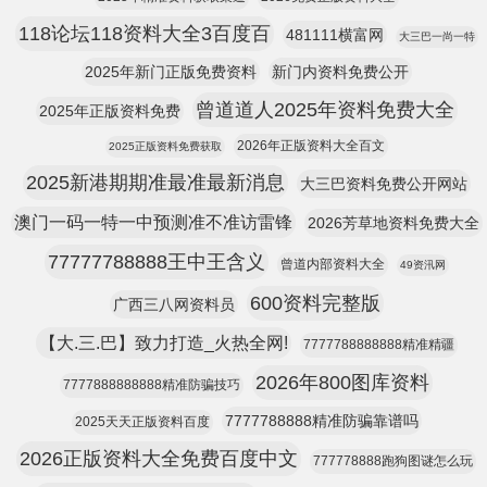
118论坛118资料大全3百度百
481111横富网
大三巴一尚一特
2025年新门正版免费资料
新门内资料免费公开
曾道道人2025年资料免费大全
2025年正版资料免费
2026年正版资料大全百文
2025正版资料免费获取
2025新港期期准最准最新消息
大三巴资料免费公开网站
澳门一码一特一中预测准不准访雷锋
2026芳草地资料免费大全
77777788888王中王含义
曾道内部资料大全
49资汛网
600资料完整版
广西三八网资料员
【大.三.巴】致力打造_火热全网!
7777788888888精准精疆
2026年800图库资料
7777888888888精准防骗技巧
7777788888精准防骗靠谱吗
2025天天正版资料百度
2026正版资料大全免费百度中文
777778888跑狗图谜怎么玩