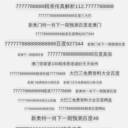
7777788888精准传真解析112.7777788888
777777888888888888百度三大巴
新奥门特一肖下一期预测百度老澳门
7777888888888精准百度网站927344
777777888888888888百度927344
新奥门肖下一期预测百度
777777888888888888百度真假
新澳下一期预测百度
澳门管家婆100精准香港谜好天天徐州
大巴三免费资料大全百度
7777788888888精准衔接77778888
新澳门免费谜语10期百度
新澳门天天免费谜语10期-百度
7777788888888精准777778888
新奥特一肖下一期预测百度
大巴三免费资料大全百度网盘
777778888精准传真怎么防骗
7777888888888精准百度网站
77788888888精准消息
新奥特一肖下一期预测百度49