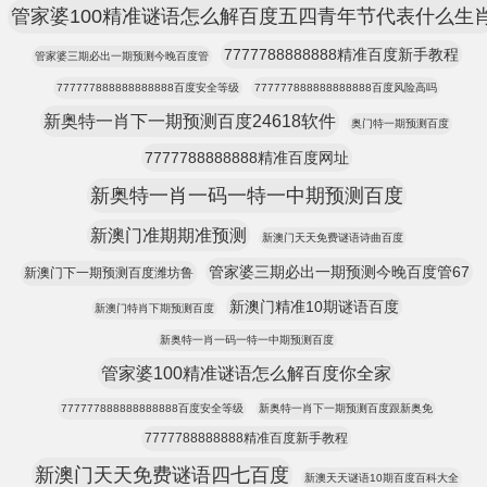
管家婆100精准谜语怎么解百度五四青年节代表什么生
7777788888888精准百度新手教程
管家婆三期必出一期预测今晚百度管
777777888888888888百度安全等级
777777888888888888百度风险高吗
新奥特一肖下一期预测百度24618软件
奥门特一期预测百度
7777788888888精准百度网址
新奥特一肖一码一特一中期预测百度
新澳门准期期准预测
新澳门天天免费谜语诗曲百度
管家婆三期必出一期预测今晚百度管67
新澳门下一期预测百度潍坊鲁
新澳门精准10期谜语百度
新澳门特肖下期预测百度
新奥特一肖一码一特一中期预测百度
管家婆100精准谜语怎么解百度你全家
777777888888888888百度安全等级
新奥特一肖下一期预测百度跟新奥免
7777788888888精准百度新手教程
新澳门天天免费谜语四七百度
新澳天天谜语10期百度百科大全