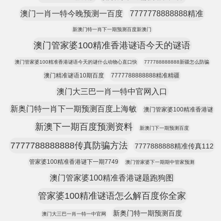
澳门一肖一特今晚预测一百度
7777778888888精准
新澳门特一肖下一期预测百度新澳门
澳门管家婆100精准香港谜语今天的谜语
澳门管家婆100精准香港谜语今天的谜什么动物心直口快
777788888888新疆怎么防骗
澳门精准谜语10期百度
7777788888888精准精疆
澳门大三巴一肖一特中官网入口
新奥门特一肖下一期预测百度上海敏
澳门管家婆100精准香港谜
新澳下一期百度预测资料
新澳门下一期预测百度
7777788888888传真防骗方法
7777888888精准传真112
管家婆100精准香港谜下一期7749
澳门管家婆下一期期中管家预测
澳门管家婆100精准香港谜题跑狗图
管家婆100精准谜语怎么解百度你全家
新奥门特一期预测百度
澳门大三巴一肖一特一中官网