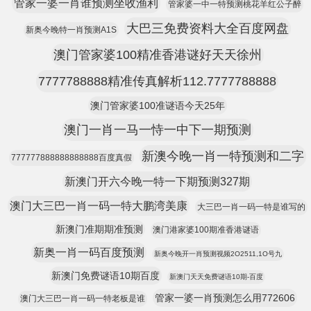
管家一婆一肖谁预测坐收渔利
管家婆一中一特预测桃花羊红公子醉
大巴三免费资料大全百度网盘
新奥今晚特一肖预测A1S
澳门管家婆100精准香港谜好天天徐州
7777788888精准传真解析112.7777788888
澳门管家婆100准谜语今天25年
澳门一肖一马一恃一中下一期预测
新澳今晚一肖一特预测和二字
777777888888888888百度真假
新澳门开六今晚一特一下期预测327期
澳门大三巴一肖一码一特大鹏湾美康
大三巴一肖一码一特是谁写的
新澳门准期期准预测
澳门港家婆100期准香港谜语
新奥一肖一码百度预测
新奥今晚开一肖预测视频2O2511,1O号九
新澳门免费谜语10期百度
新澳门天天免费谜语10期-百度
管家一婆一肖预测怎么用772606
澳门大三巴一肖一码一特老板是谁