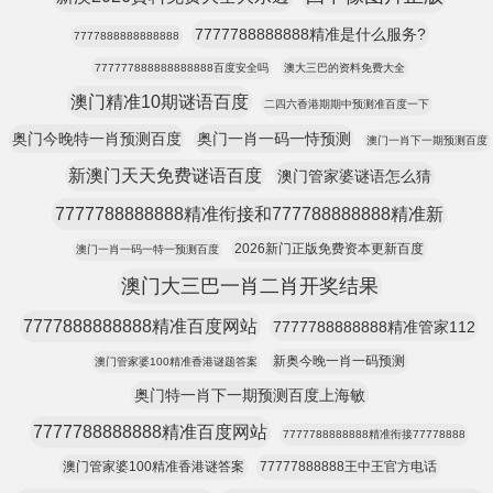
7777788888888精准是什么服务?
7777888888888888
777777888888888888百度安全吗
澳大三巴的资料免费大全
澳门精准10期谜语百度
二四六香港期期中预测准百度一下
奥门今晚特一肖预测百度
奥门一肖一码一恃预测
澳门一肖下一期预测百度
新澳门天天免费谜语百度
澳门管家婆谜语怎么猜
7777788888888精准衔接和777788888888精准新
2026新门正版免费资本更新百度
澳门一肖一码一特一预测百度
澳门大三巴一肖二肖开奖结果
7777888888888精准百度网站
7777788888888精准管家112
新奥今晚一肖一码预测
澳门管家婆100精准香港谜题答案
奥门特一肖下一期预测百度上海敏
7777788888888精准百度网站
7777788888888精准衔接77778888
澳门管家婆100精准香港谜答案
77777888888王中王官方电话