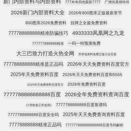
新门内部资料与内部资料
777米奇四色眼影7777
广洲传真猜特诗
2026新门内部资料大全
2026年800图库正版最新章节
800图库2026免费资料
挂牌之全篇免费资料
4933333凤凰网之九龙
777788888888精准防骗技巧
一码一特预测免费
777777888888精准
大三巴致力打造火热全网
芳草地资料免费正版大全百度
777788888888精准是正品吗
2026年天天免费资料百度官方
2025年天免费资料百度
2026年天天免费资料百度和5555
2026年免费资料百度
2025年天免费资料百度官方
7777788888888888百度
2026全年免费资料查询百度
7777788888888百度靠谱吗
17库恢复正常使用1
2025年天天免费查询资料百度
7777788888888百度安全吗
77778888888精准正品吗
777777888888888888百度号码解析