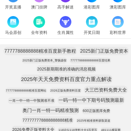
开奖直播
澳门挂牌
高手解迷
港彩图库
澳彩图库
马会原创
全年资料
生肖属性
开奖日期
彩料世界
7777788888888精准百度新手教程
2025新门正版免费资本
2025新门正版免费资本_警惕虚假
7777788888888888百度结果
2025新期期准的准确的消息视频
2025年天天免费资料百度官力重点解读
大三巴资料免费大全
7777788888888精准百度网站
2026正版免费资料百度
一码一特一中下期号码预测最新
一肖一中一特一中预测准不准
奥门一肖一特一码精准预测
600正版图库免费
777777778888888888精准
2025年精准资料获取渠道
2026免费正版资料大全
118论坛118资料大全3百度百
481111横富网