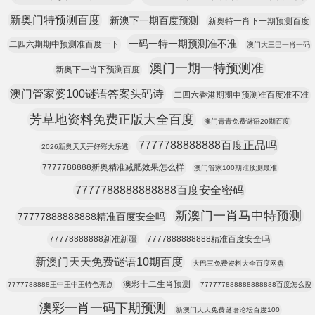
新奥门特预测百度
新澳下一期百度预测
新奥特一肖下一期预测百度
一码一特一期预测准不准
二四六期期中预测准百度一下
澳门大三巴一肖一码
澳门一期一特预测准
新奥下一肖下预测百度
澳门管家婆100谜语答案头码诗
二四六香港期期中预测准百度准不准
芳草地资料免费正版大全百度
澳门青青免费谜语20期百度
7777788888888百度正品吗
2026新奥天天开好彩大乐透
7777788888新奥精准减肥效果怎么样
澳门管家100期谁预测最准
7777788888888888百度安全密码
新澳门一肖马中特预测
77777888888888精准百度安全吗
77778888888新准新疆
7777888888888精准百度安全吗
新澳门天天免费谜语10期百度
大巴三免费资料大全百度网盘
澳彩十二生肖预测
7777788888王中王中王特色亮点
777777888888888888百度怎么搜
澳彩一肖一码下期预测
新澳门天天免费谜语论坛百度100