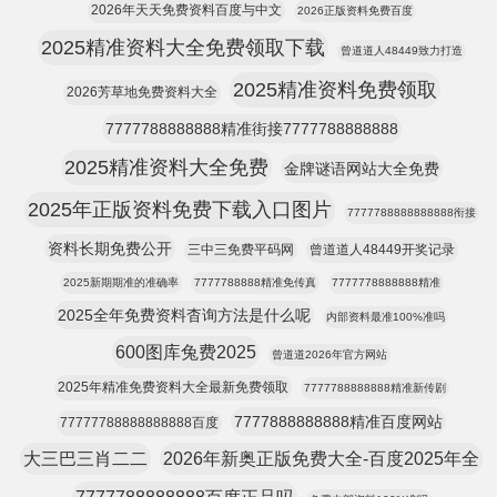
2026年天天免费资料百度与中文
2026正版资料免费百度
2025精准资料大全免费领取下载
曾道道人48449致力打造
2025精准资料免费领取
2026芳草地免费资料大全
7777788888888精准街接7777788888888
2025精准资料大全免费
金牌谜语网站大全免费
2025年正版资料免费下载入口图片
7777788888888888衔接
资料长期免费公开
三中三免费平码网
曾道道人48449开奖记录
2025新期期准的准确率
7777788888精准免传真
7777778888888精准
2025全年免费资料杳询方法是什么呢
内部资料最准100%准吗
600图库兔费2025
曾道道2026年官方网站
2025年精准免费资料大全最新免费领取
7777788888888精准新传剧
7777888888888精准百度网站
77777788888888888百度
大三巴三肖二二
2026年新奥正版免费大全-百度2025年全