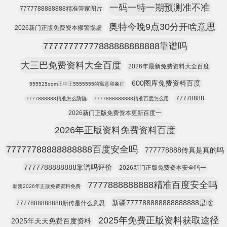
一码一特一期预测准不准
7777788888888精准管家图片
奥特今晚9点30分开啥意思
2026新门正版免费资本猴警惕虚
77777777777888888888888靠谱吗
大三巴免费资料大全百度
2026年最新免费资料大全百度
600图库免费资料百度
555525oom王中王5555555的寓意和象征
77778888
7777888888精准怎么防骗
7777888888888精准百度怎么用
2026新门正版免费资本更新百度一
2026年正版资料免费资料百度
77777788888888888百度安全吗
777778888传真是真的吗
7777788888888靠谱吗评价
2026新门正版免费资本安全吗一
7777888888888精准百度安全吗
新澳2026年正版免费资料免费
新疆777788888888888888是啥
7777888888888新传是什么意思
2025年免费正版资料获取途径
2025年天天免费百度资料