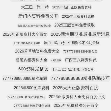
大三巴一尚一特
2025年新门正版免费资料
新门内资料免费公开
2025年正版资料免费
2025正版资料免费获取
曾道道人2025年资料免费大全
2025新港期期准最准最新消息
2026年正版资料大全百文
澳门一码一特一中预测准不准访雷锋
大三巴资料免费公开网站
2026芳草地资料免费大全
77777788888王中王含义
曾道内部资料大全
广西三八网资料员
49资汛网
600资料完整版
【大.三.巴】致力打造_火热全网!
7777888888888精准防骗技巧
7777788888888精准精疆
2025天天正版资料百度
2026年800图库资料
2026正版资料大全免费百度中文
7777788888精准防骗靠谱吗
2025年免费精准公开百度
777778888跑狗图谜怎么玩