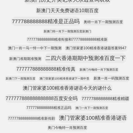
新澳门天天免费谜语10期百度
777788888888精准是正品吗
奥特一肖下一期预测百度
新澳门特一肖下一期预测百度新澳门
7777788888888精准衔接和777788888888精准新
澳门一肖一马一恃一中下一期预测
澳门管家婆100精准香港谜题答案9947
二四六香港期期中预测准百度一下
新澳门准期期准预测
777777888888888精准传真
新澳门今晚特一肖下预测百度
新澳一肖一码预测百度
新澳门下一期预测百度
澳门管家婆100精准香港谜下一期中垦
澳门管家婆100精准香港谜语今天的谜什么
777777888888888888百度安全吗
7777788888888精准精疆
7777788888888精准正品吗
澳门一肖下一期预测百度
澳门管家婆100精准香港谜语
77777888888888精准新传剧
奥门今晚特一肖预测百度