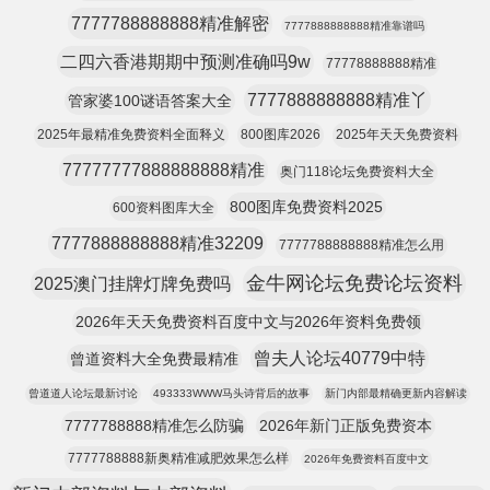
7777788888888精准解密
7777888888888精准靠谱吗
二四六香港期期中预测准确吗9w
77778888888精准
7777888888888精准丫
管家婆100谜语答案大全
2025年最精准免费资料全面释义
800图库2026
2025年天天免费资料
77777777888888888精准
奥门118论坛免费资料大全
800图库免费资料2025
600资料图库大全
7777888888888精准32209
7777788888888精准怎么用
金牛网论坛免费论坛资料
2025澳门挂牌灯牌免费吗
2026年天天免费资料百度中文与2026年资料免费领
曾夫人论坛40779中特
曾道资料大全免费最精准
曾道道人论坛最新讨论
493333WWW马头诗背后的故事
新门内部最精确更新内容解读
7777788888精准怎么防骗
2026年新门正版免费资本
7777788888新奥精准减肥效果怎么样
2026年免费资料百度中文