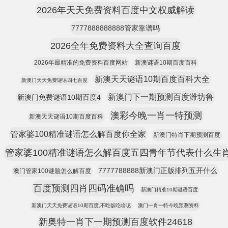
2026年天天免费资料百度中文权威解读
7777888888888管家靠谱吗
2026全年免费资料大全查询百度
2026年最精准的免费资料百度网站
新澳谜语10期百度百科
新澳天天谜语10期百度百科大全
新澳门天天免费谜语四七百度
新澳门下一期预测百度潍坊鲁
新澳门免费谜语10期百度4
澳彩今晚一肖一特预测
新澳天天谜语10期百度百科
管家婆100精准谜语怎么解百度你全家
新澳门特肖下期预测百度
管家婆100精准谜语怎么解百度五四青年节代表什么生
7777788888新澳门正版排列五开什么
澳门管家100谜题怎么解百度
百度预测四肖四码准确吗
新澳门精准10期谜语百度
新澳门天天免费谜语10期百度,不吃饭吃啥呢
澳门一肖一特今晚预测资料
新奥特一肖下一期预测百度软件24618