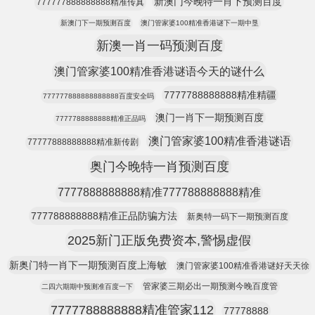
新澳门今晚特一肖下预测百度
777777888888888精准传真
新澳门下一期预测百度
澳门管家婆100精准香港谜下一期中垦
新澳一肖一码预测百度
澳门管家婆100精准香港谜语今天的谜什么
7777788888888精准精疆
777777888888888888百度安全吗
澳门一肖下一期预测百度
7777788888888精准正品吗
澳门管家婆100精准香港谜语
77777888888888精准新传剧
奥门今晚特一肖预测百度
7777888888888精准777788888888精准
777788888888精准正品防骗方法
新奥特一码下一期预测百度
2025新门正版免费资本,警惕虚假
新奥门特一肖下一期预测百度上海敏
澳门管家婆100精准香港谜好天天徐
管家婆三期必出一期预测今晚百度管
二四六期期中预测准百度一下
7777788888888精准管家112
77778888