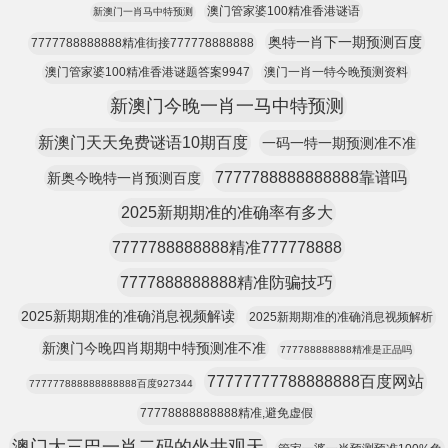
澳门管家婆100精准香港谜语
新澳门一肖马中特预测
奥特一肖下一期预测百度
7777788888888精准街接777778888888
澳门管家婆100精准香港谜题答案9947
澳门一肖一特今晚预测资料
新澳门今晚一肖一马中特预测
新澳门天天免费谜语10期百度
一码一特一期预测准不准
7777788888888888靠谱吗
新奥今晚特一肖预测百度
2025新期期准的准确率有多大
7777788888888精准777778888
7777888888888精准防骗技巧
2025新期期准的准确消息视频解读
2025新期期准的准确消息视频解析
新澳门今晚四肖期期中特预测准不准
777788888888精准是正品吗
77777777788888888百度网站
777777888888888888百度927344
77778888888888精准,避免虚假
澳门大三巴一肖二码的坐井观天