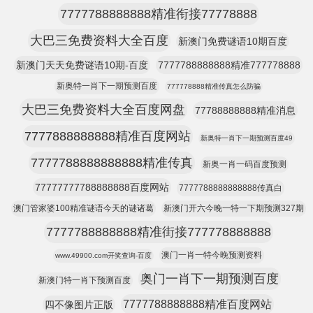
7777788888888精准衔接77778888
大巴三免费资料大全百度
新澳门免费谜语10期百度
新澳门天天免费谜语10期-百度
7777788888888精准777778888
新奥特一肖下一期预测百度
777778888精准传真怎么防骗
大巴三免费资料大全百度网盘
77788888888精准消息
7777888888888精准百度网站
新奥特一肖下一期预测百度49
7777788888888888精准传真
新奥一肖一码百度预测
77777777788888888百度网站
7777788888888888传真白
澳门管家婆100精准谜语今天的谜诸葛
新澳门开六今晚一特一下期预测327期
7777788888888精准街接777778888888
澳门一肖一特今晚预测资料
www.49900.com开奖查询-百度
奥门一肖下一期预测百度
新澳门特一肖下预测百度
7777788888888精准百度网站
四不像图片正版