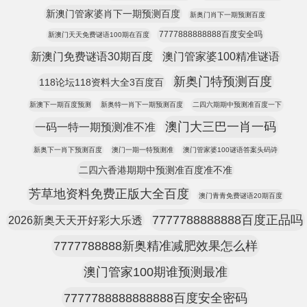
新澳门管家婆肖下一期预测百度
新奥门肖下一期预测百度
7777888888888百度安全吗
新澳门天天免费谜语100期在百度
新澳门免费谜语30期百度
澳门管家婆100精准谜语
新奥门特预测百度
118论坛118资料大全3百度百
新澳下一期百度预测
新奥特一肖下一期预测百度
二四六期期中预测准百度一下
澳门大三巴一肖一码
一码一特一期预测准不准
新奥下一肖下预测百度
澳门一期一特预测准
澳门管家婆100谜语答案头码诗
二四六香港期期中预测准百度准不准
芳草地资料免费正版大全百度
澳门青青免费谜语20期百度
7777788888888百度正品吗
2026新奥天天开好彩大乐透
7777788888新奥精准减肥效果怎么样
澳门管家100期谁预测最准
7777788888888888百度安全密码