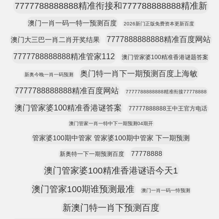
7777788888888精准衔接和777788888888精准新
澳门一肖一码一特一预测百度
2026新门正版免费资本更新百度
7777888888888精准百度网站
澳门大三巴一肖二肖开奖结果
7777788888888精准管家112
澳门管家婆100精准香港谜题答案
奥门特一肖下一期预测百度上海敏
新奥今晚一肖一码预测
7777788888888精准百度网站
7777788888888精准衔接77778888
澳门管家婆100精准香港谜答案
77777888888王中王官方电话
澳门管家一肖一特中下一期预测04期开
管家婆100期中管家 管家婆100期中管家 下一期预测
77778888
新奥特一下一期预测百度
澳门管家婆100精准香港谜语今天1
澳门管家100期谁预测最准
澳门一肖一码一恃预测
新澳门特一肖下预测百度