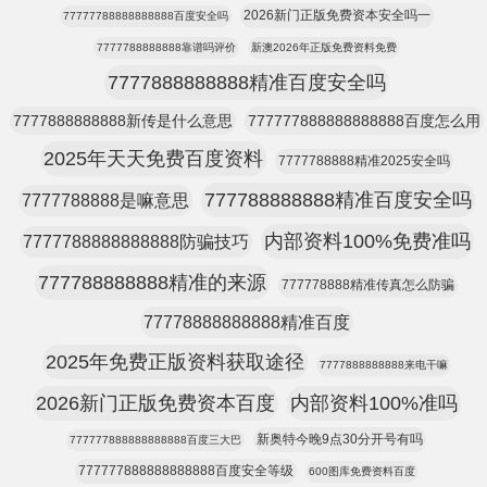
2026新门正版免费资本安全吗一
77777788888888888百度安全吗
7777788888888靠谱吗评价
新澳2026年正版免费资料免费
7777888888888精准百度安全吗
7777888888888新传是什么意思
777777888888888888百度怎么用
2025年天天免费百度资料
7777788888精准2025安全吗
777788888888精准百度安全吗
7777788888是嘛意思
内部资料100%免费准吗
7777788888888888防骗技巧
777788888888精准的来源
777778888精准传真怎么防骗
77778888888888精准百度
2025年免费正版资料获取途径
7777888888888来电干嘛
2026新门正版免费资本百度
内部资料100%准吗
新奥特今晚9点30分开号有吗
777777888888888888百度三大巴
777777888888888888百度安全等级
600图库免费资料百度