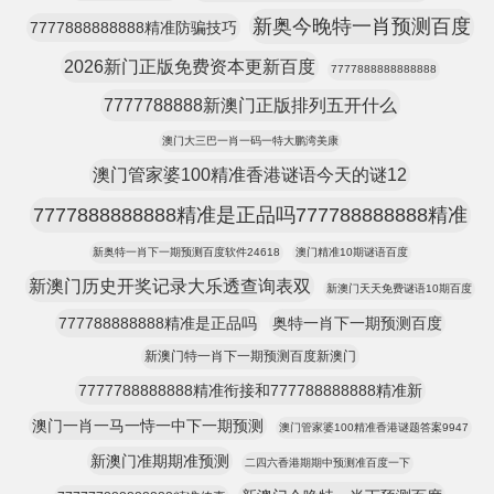
新奥今晚特一肖预测百度
7777888888888精准防骗技巧
2026新门正版免费资本更新百度
7777888888888888
7777788888新澳门正版排列五开什么
澳门大三巴一肖一码一特大鹏湾美康
澳门管家婆100精准香港谜语今天的谜12
7777888888888精准是正品吗777788888888精准
新奥特一肖下一期预测百度软件24618
澳门精准10期谜语百度
新澳门历史开奖记录大乐透查询表双
新澳门天天免费谜语10期百度
777788888888精准是正品吗
奥特一肖下一期预测百度
新澳门特一肖下一期预测百度新澳门
7777788888888精准衔接和777788888888精准新
澳门一肖一马一恃一中下一期预测
澳门管家婆100精准香港谜题答案9947
新澳门准期期准预测
二四六香港期期中预测准百度一下