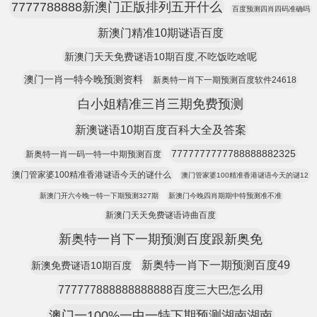
7777788888新澳门正版排列五开什么
百度预测四肖四码准确吗
新澳门精准10期谜语百度
新澳门天天免费谜语10期百度,不吃饭吃啥呢
澳门一肖一特今晚预测资料
新奥特一肖下一期预测百度软件24618
白小姐精准三肖三期免费预测
新澳谜语10期百度百科大全及答案
7777777777788888882325
新奥特一肖一码一特一中期预测百度
澳门管家婆100精准香港谜语今天的谜什么
澳门管家婆100精准香港谜语今天的谜12
新澳门开六今晚一特一下期预测327期
新澳门今晚四肖期期中特预测准不准
新澳门天天免费谜语诗曲百度
新奥特一肖下一期预测百度跟新奥免
新奥特一肖下一期预测百度49
新澳免费谜语10期百度
777777888888888888百度三大巴怎么用
澳门一100%一中一特下期预测湖南湖南