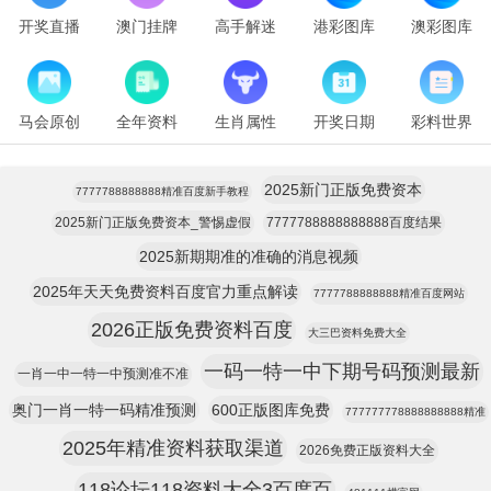
开奖直播
澳门挂牌
高手解迷
港彩图库
澳彩图库
马会原创
全年资料
生肖属性
开奖日期
彩料世界
2025新门正版免费资本
7777788888888精准百度新手教程
2025新门正版免费资本_警惕虚假
7777788888888888百度结果
2025新期期准的准确的消息视频
2025年天天免费资料百度官力重点解读
7777788888888精准百度网站
2026正版免费资料百度
大三巴资料免费大全
一码一特一中下期号码预测最新
一肖一中一特一中预测准不准
奥门一肖一特一码精准预测
600正版图库免费
777777778888888888精准
2025年精准资料获取渠道
2026免费正版资料大全
118论坛118资料大全3百度百