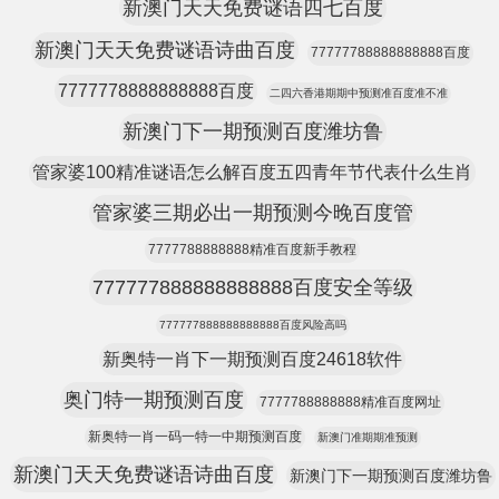
新澳门天天免费谜语四七百度
新澳门天天免费谜语诗曲百度
77777788888888888百度
7777778888888888百度
二四六香港期期中预测准百度准不准
新澳门下一期预测百度潍坊鲁
管家婆100精准谜语怎么解百度五四青年节代表什么生肖
管家婆三期必出一期预测今晚百度管
7777788888888精准百度新手教程
777777888888888888百度安全等级
777777888888888888百度风险高吗
新奥特一肖下一期预测百度24618软件
奥门特一期预测百度
7777788888888精准百度网址
新奥特一肖一码一特一中期预测百度
新澳门准期期准预测
新澳门天天免费谜语诗曲百度
新澳门下一期预测百度潍坊鲁