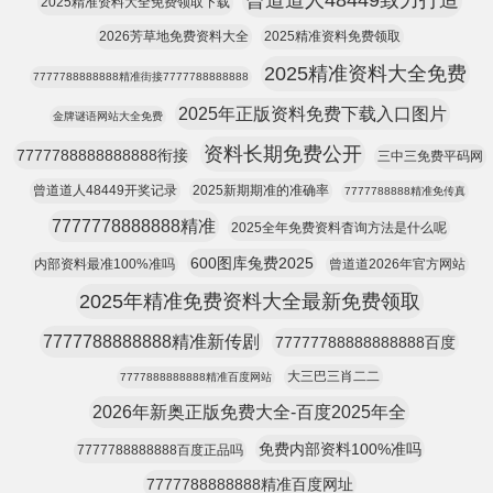
曾道道人48449致力打造
2025精准资料大全免费领取下载
2026芳草地免费资料大全
2025精准资料免费领取
2025精准资料大全免费
7777788888888精准街接7777788888888
2025年正版资料免费下载入口图片
金牌谜语网站大全免费
资料长期免费公开
7777788888888888衔接
三中三免费平码网
曾道道人48449开奖记录
2025新期期准的准确率
7777788888精准免传真
7777778888888精准
2025全年免费资料杳询方法是什么呢
600图库兔费2025
内部资料最准100%准吗
曾道道2026年官方网站
2025年精准免费资料大全最新免费领取
7777788888888精准新传剧
77777788888888888百度
大三巴三肖二二
7777888888888精准百度网站
2026年新奥正版免费大全-百度2025年全
免费内部资料100%准吗
7777788888888百度正品吗
7777788888888精准百度网址