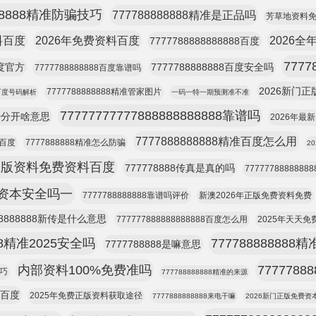
888888精准防骗技巧
777788888888精准是正品吗
芳草地资料
料百度
2026年免费资料百度
2026
7777788888888888百度
777
度官方
7777788888888百度安全吗
7777788888888百度靠谱吗
2026新门
7777788888888精准管家图片
88百度号码解析
一码一特一期预测准不准
77777777777888888888888靠谱吗
0分开啥意思
2026年最
7777888888888精准百度怎么用
料百度
7777888888精准怎么防骗
2
年正版资料免费资料百度
777778888传真是真的吗
777777888888
费资本安全吗一
7777788888888靠谱吗评价
新澳2026年正版免费资料免费
88888888新传是什么意思
777777888888888888百度怎么用
2025年天天
888精准2025安全吗
77778888888
7777788888是嘛意思
内部资料100%免费准吗
777778
技巧
777788888888精准的来源
准百度
2025年免费正版资料获取途径
7777888888888来电干嘛
2026新门正版免费资