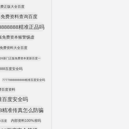
免费正版大全百度
全年免费资料查询百度
78888888精准正品吗
正版免费资本猴警惕虚
新免费资料大全百度
026新门正版免费资本更新百度一
88888百度安全吗
7777888888888精准百度安全吗
免费百度资料
8精准百度安全吗
888精准传真怎么防骗
内部资料100%准吗
本百度