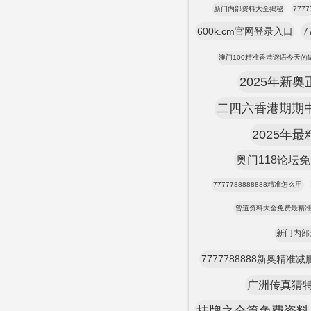
新门内部资料大全揭秘
7777
600k.cm官网登录入口
7
澳门100精准香港谜语今天的
2025年新
二四六香港期期
2025年
奥门118论坛
7777788888888精准怎么用
曾道资料大全免费最精
新门内部
7777788888新奥精准
广洲传真猜