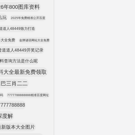
26年800图库资料
怎么玩
2025年免费精准公开百度
道道人48449致力打造
料大全免费
金牌谜语网站大全免费
曾道道人48449开奖记录
资料杳询方法是什么呢
资料大全最新免费领取
三巴三肖二二
准吗
7777788888888精准百度网址
7777788888
深度解
最新版本大全图片