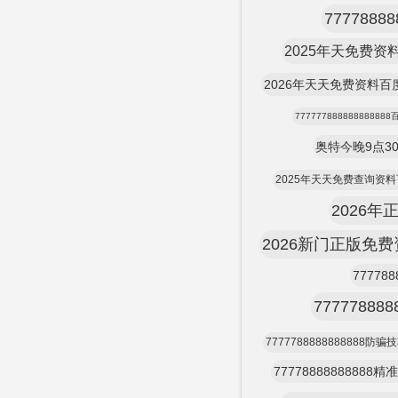
777788
2025年天免费资
2026年天天免费资料百
7777778888888888
奥特今晚9点3
2025年天天免费查询资
2026
2026新门正版免
77778
7777788
7777788888888888防骗
77778888888888精